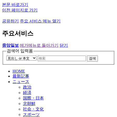
본문 바로가기
이전 페이지로 가기
공유하기
주요 서비스 메뉴 열기
주요서비스
중앙일보
메가메뉴로 돌아가기
닫기
검색어 입력폼
검색
HOME
最新記事
ニュース
政治
経済
国際・日本
北朝鮮
社会・文化
スポーツ