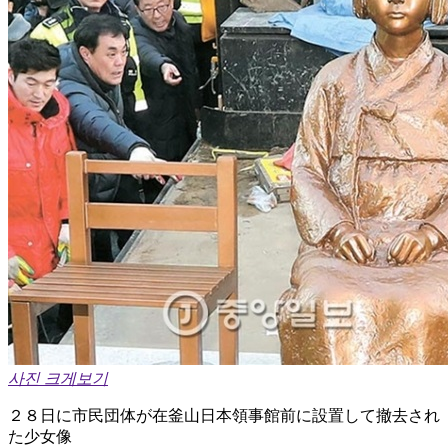
사진 크게보기
２８日に市民団体が在釜山日本領事館前に設置して撤去され
た少女像