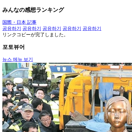
みんなの感想ランキング
国際・日本 記事
공유하기
공유하기
공유하기
공유하기
공유하기
リンクコピーが完了しました。
포토뷰어
뉴스 메뉴 보기