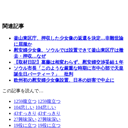
関連記事
釜山東区庁、押収した少女像の返還を決定…非難世論
に屈服か
慰安婦少女像、ソウルでは設置できて釜山東区庁は撤
去・押収…なぜ
【取材日記】葛藤は相変わらず、慰安婦交渉妥結１年
ソウル市長「このような厳重な時期に市中心部で天皇
誕生日パーティー？」 批判
欧州初の慰安婦少女像設置、日本の妨害で中止に
この記事を読んで…
1259
腹立つ
1259
腹立つ
104
悲しい
104
悲しい
43
すっきり
43
すっきり
27
興味深い
27
興味深い
19
役に立つ
19
役に立つ