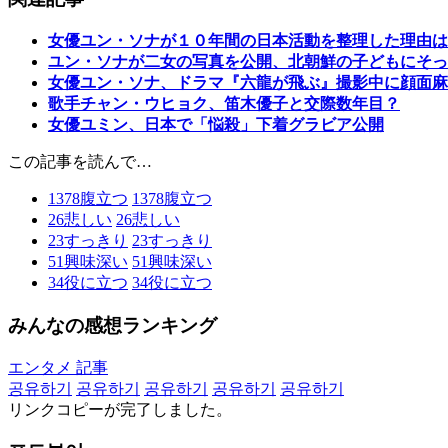
女優ユン・ソナが１０年間の日本活動を整理した理由は
ユン・ソナが二女の写真を公開、北朝鮮の子どもにそっ
女優ユン・ソナ、ドラマ『六龍が飛ぶ』撮影中に顔面麻
歌手チャン・ウヒョク、笛木優子と交際数年目？
女優ユミン、日本で「悩殺」下着グラビア公開
この記事を読んで…
1378
腹立つ
1378
腹立つ
26
悲しい
26
悲しい
23
すっきり
23
すっきり
51
興味深い
51
興味深い
34
役に立つ
34
役に立つ
みんなの感想ランキング
エンタメ 記事
공유하기
공유하기
공유하기
공유하기
공유하기
リンクコピーが完了しました。