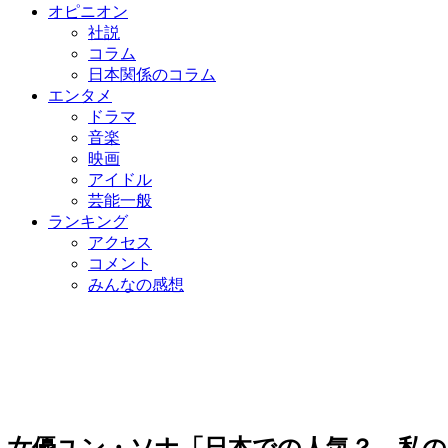
オピニオン
社説
コラム
日本関係のコラム
エンタメ
ドラマ
音楽
映画
アイドル
芸能一般
ランキング
アクセス
コメント
みんなの感想
女優ユン・ソナ「日本での人気？ 私