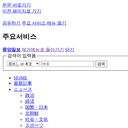
본문 바로가기
이전 페이지로 가기
공유하기
주요 서비스 메뉴 열기
주요서비스
중앙일보
메가메뉴로 돌아가기
닫기
검색어 입력폼
검색
HOME
最新記事
ニュース
政治
経済
国際・日本
北朝鮮
社会・文化
スポーツ