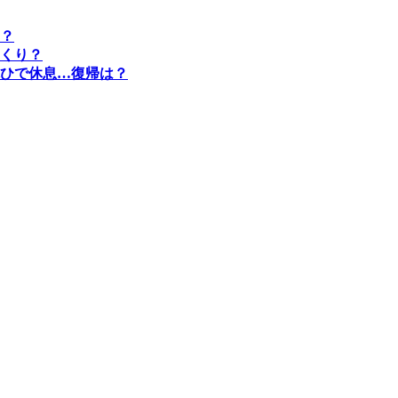
？
くり？
ひで休息…復帰は？