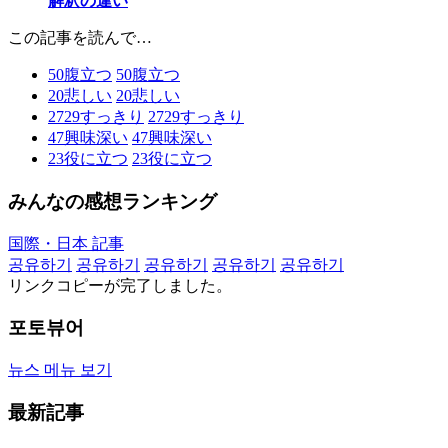
解釈の違い
この記事を読んで…
50
腹立つ
50
腹立つ
20
悲しい
20
悲しい
2729
すっきり
2729
すっきり
47
興味深い
47
興味深い
23
役に立つ
23
役に立つ
みんなの感想ランキング
国際・日本 記事
공유하기
공유하기
공유하기
공유하기
공유하기
リンクコピーが完了しました。
포토뷰어
뉴스 메뉴 보기
最新記事