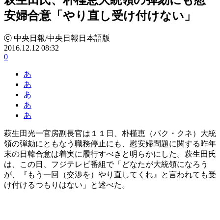
安婦合意「やり直し受け付けない」
ⓒ 中央日報/中央日報日本語版
2016.12.12 08:32
0
あ
あ
あ
あ
あ
萩生田光一官房副長官は１１日、朴槿恵（パク・クネ）大統
領の弾劾にともなう職務停止にも、慰安婦問題に関する昨年
末の日韓合意は着実に履行すべきと明らかにした。萩生田氏
は、この日、フジテレビ番組で「どなたが大統領になろう
が、『もう一回（交渉を）やり直してくれ』と言われても受
け付けるつもりはない」と述べた。