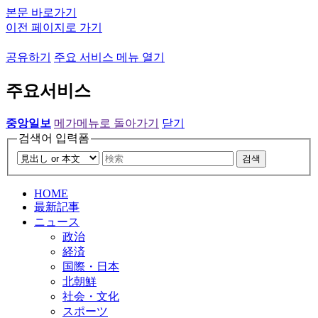
본문 바로가기
이전 페이지로 가기
공유하기
주요 서비스 메뉴 열기
주요서비스
중앙일보
메가메뉴로 돌아가기
닫기
검색어 입력폼
검색
HOME
最新記事
ニュース
政治
経済
国際・日本
北朝鮮
社会・文化
スポーツ