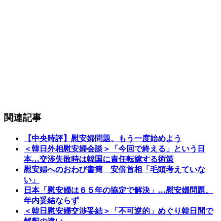
関連記事
【中央時評】慰安婦問題、もう一度始めよう
＜韓日外相慰安婦会談＞「今回で終える」という日
本…交渉失敗時は韓国に責任転嫁する術策
慰安婦へのおわび書簡 安倍首相「毛頭考えていな
い」
日本「慰安婦は６５年の協定で解決」…慰安婦問題、
年内妥結ならず
＜韓日慰安婦交渉妥結＞「不可逆的」めぐり韓日間で