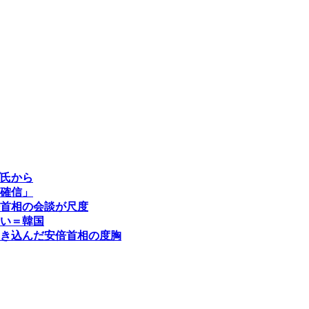
氏から
確信」
首相の会談が尺度
い＝韓国
き込んだ安倍首相の度胸