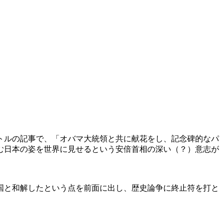
トルの記事で、「オバマ大統領と共に献花をし、記念碑的なパ
む日本の姿を世界に見せるという安倍首相の深い（？）意志が
国と和解したという点を前面に出し、歴史論争に終止符を打と