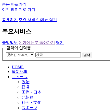
본문 바로가기
이전 페이지로 가기
공유하기
주요 서비스 메뉴 열기
주요서비스
중앙일보
메가메뉴로 돌아가기
닫기
검색어 입력폼
검색
HOME
最新記事
ニュース
政治
経済
国際・日本
北朝鮮
社会・文化
スポーツ