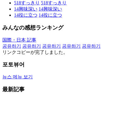
518
すっきり
518
すっきり
14
興味深い
14
興味深い
14
役に立つ
14
役に立つ
みんなの感想ランキング
国際・日本 記事
공유하기
공유하기
공유하기
공유하기
공유하기
リンクコピーが完了しました。
포토뷰어
뉴스 메뉴 보기
最新記事