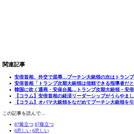
関連記事
安倍首相、外交で屈辱…プーチン大統領の次はトランプ
安倍首相「トランプ次期大統領は信頼できる指導者だと
韓国に吹く通商・安保台風…トランプ次期大統領－安倍
【コラム】安倍首相の経済リーダーシップがうらやまし
【コラム】オバマ大統領をなだめてプーチン大統領を引
この記事を読んで…
87
腹立つ
87
腹立つ
6
悲しい
6
悲しい