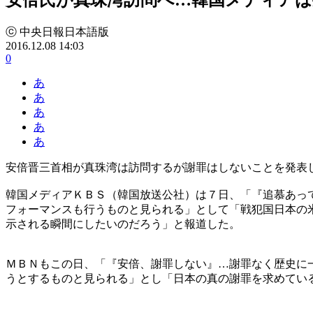
ⓒ 中央日報日本語版
2016.12.08 14:03
0
あ
あ
あ
あ
あ
安倍晋三首相が真珠湾は訪問するが謝罪はしないことを発表
韓国メディアＫＢＳ（韓国放送公社）は７日、「『追慕あっ
フォーマンスも行うものと見られる」として「戦犯国日本の
示される瞬間にしたいのだろう」と報道した。
ＭＢＮもこの日、「『安倍、謝罪しない』…謝罪なく歴史に
うとするものと見られる」とし「日本の真の謝罪を求めてい