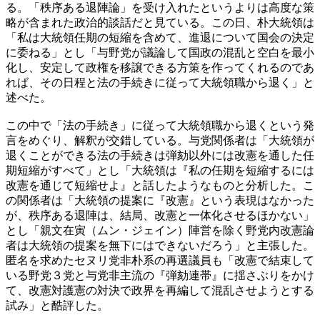
る。「秩序ある退陣論」を受け入れたというよりは高度な策
略が含まれた政治的談話だと見ている。この日、朴大統領は
「私は大統領任期の短縮を含めて、進退について国会の決定
に委ねる」とし「与野党が議論して国政の混乱と空白を最小
化し、安定して政権を移譲できる方策を作ってくれるのであ
れば、その日程と法の手続きに従って大統領職から退く」と
述べた。
この中で「法の手続き」に従って大統領職から退くという発
言をめぐり、解釈が交錯している。与党関係者は「大統領が
退くことができる法の手続きは弾劾以外には改憲を通した任
期短縮がすべて」とし「大統領は『私の任期を短縮するには
改憲を通じて短縮せよ』と話したようなものと分析した。こ
の関係者は「大統領の提案に『改憲』という表現はなかった
が、秩序ある退陣は、結局、改憲と一体化させるほかない」
とし「親文在寅（ムン・ジェイン）陣営を除く野党内改憲論
者は大統領の提案を無下にはできないだろう」と主張した。
匿名を求めたセヌリ党非朴系の再選議員も「改憲で結束して
いる野党３党と与党非主流の『弾劾連帯』に揺さぶりをかけ
て、改憲対護憲の対決で政界を再編して混乱させようとする
試み」と酷評した。