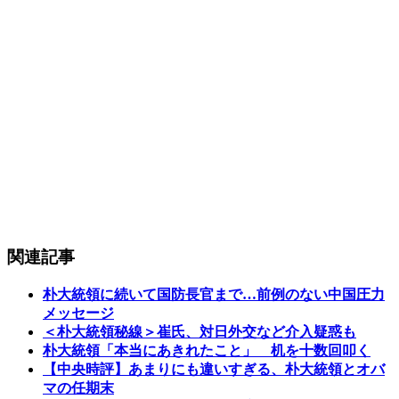
関連記事
朴大統領に続いて国防長官まで…前例のない中国圧力
メッセージ
＜朴大統領秘線＞崔氏、対日外交など介入疑惑も
朴大統領「本当にあきれたこと」 机を十数回叩く
【中央時評】あまりにも違いすぎる、朴大統領とオバ
マの任期末