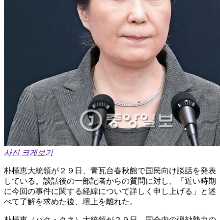
사진 크게보기
朴槿恵大統領が２９日、青瓦台春秋館で国民向け談話を発表
している。談話後の一部記者からの質問に対し、「近い時期
に今回の事件に関する経緯について詳しく申し上げる」と述
べて了解を求めた後、壇上を離れた。
朴槿恵（パク・クネ）大統領が２９日、国会内の弾劾勢力の