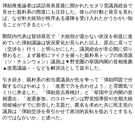
弾劾推進論者は談話発表直後に開かれたセヌリ党議員総会で
見せた親朴系の態度にも注目した。彼らの行動と発言を見れ
ば、なぜ朴大統領が秩序ある退陣を受け入れたかうかがい知
ることができるという。
鄭院内代表は冒頭発言で「大統領が退かない状況を前提に進
めていた弾劾議論は状況変化が見られた以上、原点に戻って
（交渉を）行う」と明らかにした。議員総会が非公開に切り
替わると、まず最初にマイクを握った親朴系トップの徐清源
（ソ・チョンウォン）議員は▼野党圏の挙国内閣の首相推薦
▲改憲議論－－などを解決法として提示した。
引き続き、親朴系の初当選議員が先を争って「弾劾問題で分
裂するのはやめよう」「改憲で力を合わせよう」と雰囲気づ
くりに奔走した。「弾劾原点再検討」と「挙国中立内閣の首
相選出」「改憲参加」のスローガンは野党指導部や次期大統
領候補がすでに拒否した主題だ。匿名を求めた共に民主党の
議員は「弾劾交渉を長引かせて政治的反転を狙おうとするも
のではなかいか」と述べた。