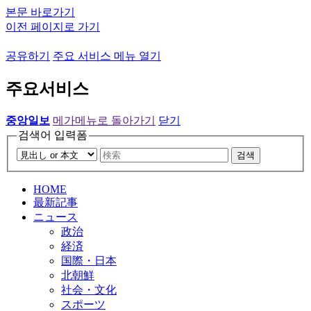
본문 바로가기
이전 페이지로 가기
공유하기
주요 서비스 메뉴 열기
주요서비스
중앙일보
메가메뉴로 돌아가기
닫기
검색어 입력폼
검색
HOME
最新記事
ニュース
政治
経済
国際・日本
北朝鮮
社会・文化
スポーツ