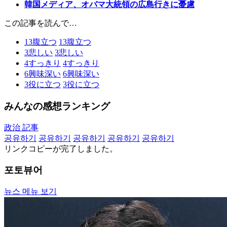
韓国メディア、オバマ大統領の広島行きに憂慮
この記事を読んで…
13
腹立つ
13
腹立つ
3
悲しい
3
悲しい
4
すっきり
4
すっきり
6
興味深い
6
興味深い
3
役に立つ
3
役に立つ
みんなの感想ランキング
政治 記事
공유하기
공유하기
공유하기
공유하기
공유하기
リンクコピーが完了しました。
포토뷰어
뉴스 메뉴 보기