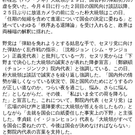
虚を突いた。今月４日に行った２回目の国民向け談話以降、
２５日ぶりに放送カメラの前に立った朴大統領はこの日、
「任期の短縮を含めて進退について国会の決定に委ねる」と
述べていわゆる「秩序ある退陣論」を受け入れると、政界は
両極端の解釈に揺れた。
野党は「弾劾を免れようとする姑息な手で、セヌリ党に向け
た弾劾かく乱作戦の指示」〔沈相ジョン（シム・サンジョ
ン）正義党代表〕と批判している一方、セヌリ党からは「下
野まで決心した大統領の誠実さが表れた降参宣言」〔鄭鎭碩
（チョン・ジンソク）院内代表〕と強調している。この日、
朴大統領は談話で誠実さを繰り返し強調した。「国内外の情
勢が厳しくなっている状況で、国と国民のためにどうするの
が正しい道なのか、つらい夜を過ごし、悩み、さらに悩ん
だ」としながらだ。その後、「私はいま全ての荷を降ろし
た」と宣言した。これについて、鄭院内代表（セヌリ党）は
「広場の叫び声と退陣要求に大統領が答えを出したもの」と
しながら「去就を国会に白紙委任した事実上の下野」と主張
した。李貞鉉（イ・ジョンヒョン）代表も「大統領がすべて
を国会に委ねたので、今後は国会が決めなければならない」
と鄭院内代表の言葉を支持した。