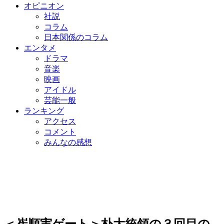
オピニオン
社説
コラム
日本関係のコラム
エンタメ
ドラマ
音楽
映画
アイドル
芸能一般
ランキング
アクセス
コメント
みんなの感想
＜崔順実ゲート＞朴大統領の３回目の