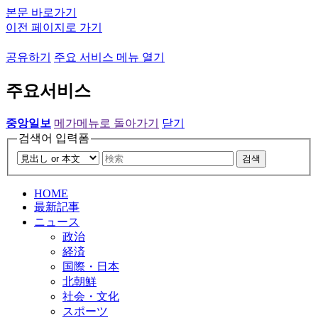
본문 바로가기
이전 페이지로 가기
공유하기
주요 서비스 메뉴 열기
주요서비스
중앙일보
메가메뉴로 돌아가기
닫기
검색어 입력폼
검색
HOME
最新記事
ニュース
政治
経済
国際・日本
北朝鮮
社会・文化
スポーツ