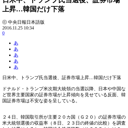
上昇…韓国だけ下落
ⓒ 中央日報日本語版
2016.11.25 10:34
0
あ
あ
あ
あ
あ
日米中、トランプ氏当選後、証券市場上昇…韓国だけ下落
ドナルド・トランプ米次期大統領の当選以降、日本や中国な
ど世界主要国家の証券市場が上昇傾向を見せている反面、韓
国証券市場は不安な姿を呈している。
２４日、韓国取引所が主要２０カ国（Ｇ２０）の証券市場の
米大統領選後の収益率（８日、２３日の終値の比較）を調査