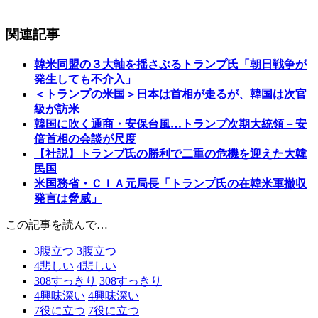
関連記事
韓米同盟の３大軸を揺さぶるトランプ氏「朝日戦争が
発生しても不介入」
＜トランプの米国＞日本は首相が走るが、韓国は次官
級が訪米
韓国に吹く通商・安保台風…トランプ次期大統領－安
倍首相の会談が尺度
【社説】トランプ氏の勝利で二重の危機を迎えた大韓
民国
米国務省・ＣＩＡ元局長「トランプ氏の在韓米軍撤収
発言は脅威」
この記事を読んで…
3
腹立つ
3
腹立つ
4
悲しい
4
悲しい
308
すっきり
308
すっきり
4
興味深い
4
興味深い
7
役に立つ
7
役に立つ