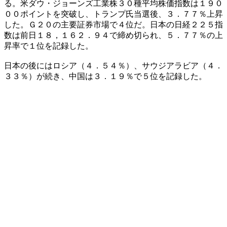
る。米ダウ・ジョーンズ工業株３０種平均株価指数は１９０
００ポイントを突破し、トランプ氏当選後、３．７７％上昇
した。Ｇ２０の主要証券市場で４位だ。日本の日経２２５指
数は前日１８，１６２．９４で締め切られ、５．７７％の上
昇率で１位を記録した。
日本の後にはロシア（４．５４％）、サウジアラビア（４．
３３％）が続き、中国は３．１９％で５位を記録した。