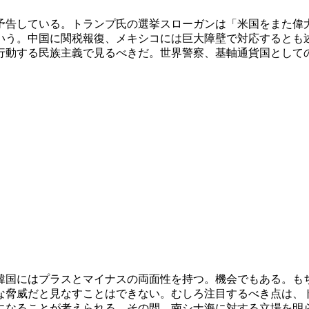
予告している。トランプ氏の選挙スローガンは「米国をまた偉
いう。中国に関税報復、メキシコには巨大障壁で対応するとも
行動する民族主義で見るべきだ。世界警察、基軸通貨国として
韓国にはプラスとマイナスの両面性を持つ。機会でもある。も
な脅威だと見なすことはできない。むしろ注目するべき点は、
になることが考えられる。その間、南シナ海に対する立場を明