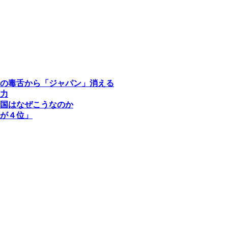
の毒舌から「ジャパン」消える
力
国はなぜこうなのか
が４位」