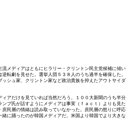
主流メディアはともにヒラリー・クリントン民主党候補に傾い
は逆転劇を見せた。選挙人団５３８人のうち過半を確保した。
ブッシュ家、クリントン家など政治貴族を抑えたアウトサイダ
ディアだけを見ていれば当然だろう。１００大新聞のうち半分
ランプ氏が話すようにメディアは事実（ｆａｃｔ）よりも見た
・庶民層の情緒は読み取っていなかった。庶民層の怒りに呼応
一緒に踊ったのが韓国メディアだ。米国より韓国でより大きな