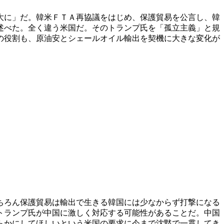
大に」だ。韓米ＦＴＡ再協議をはじめ、保護貿易を公言し、韓
述べた。全く違う米国だ。そのトランプ氏を「孤立主義」と規
の役割も、原油安とシェールオイル輸出を契機に大きな変化が
ちろん保護貿易は輸出で生きる韓国には少なからず打撃になる
トランプ氏が中国に激しく対応する可能性があることだ。中国
らかにしてほしいという米国の要求に今まで沈黙で一貫してき