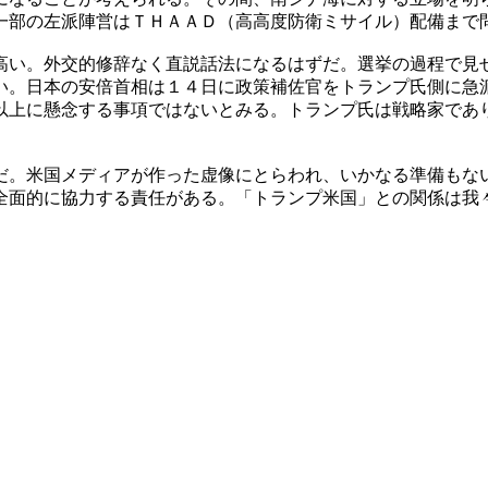
一部の左派陣営はＴＨＡＡＤ（高高度防衛ミサイル）配備まで
高い。外交的修辞なく直説話法になるはずだ。選挙の過程で見
い。日本の安倍首相は１４日に政策補佐官をトランプ氏側に急
以上に懸念する事項ではないとみる。トランプ氏は戦略家であ
だ。米国メディアが作った虚像にとらわれ、いかなる準備もな
全面的に協力する責任がある。「トランプ米国」との関係は我