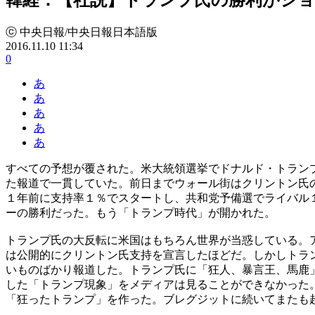
ⓒ 中央日報/中央日報日本語版
2016.11.10 11:34
0
あ
あ
あ
あ
あ
すべての予想が覆された。米大統領選挙でドナルド・トラン
た報道で一貫していた。前日までウォール街はクリントン氏
１年前に支持率１％でスタートし、共和党予備選でライバル
ーの勝利だった。もう「トランプ時代」が開かれた。
トランプ氏の大反転に米国はもちろん世界が当惑している。
は公開的にクリントン氏支持を宣言したほどだ。しかしトラ
いものばかり報道した。トランプ氏に「狂人、暴言王、馬鹿
した「トランプ現象」をメディアは見ることができなかった
「狂ったトランプ」を作った。ブレグジットに続いてまたも