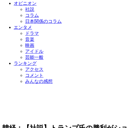
オピニオン
社説
コラム
日本関係のコラム
エンタメ
ドラマ
音楽
映画
アイドル
芸能一般
ランキング
アクセス
コメント
みんなの感想
韓経：【社説】トランプ氏の勝利がシ