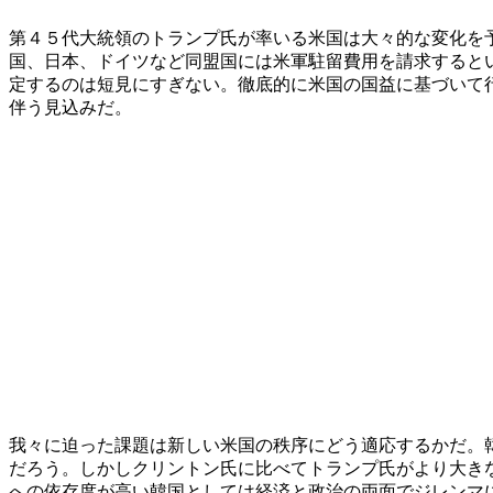
第４５代大統領のトランプ氏が率いる米国は大々的な変化を
国、日本、ドイツなど同盟国には米軍駐留費用を請求すると
定するのは短見にすぎない。徹底的に米国の国益に基づいて
伴う見込みだ。
我々に迫った課題は新しい米国の秩序にどう適応するかだ。
だろう。しかしクリントン氏に比べてトランプ氏がより大き
への依存度が高い韓国としては経済と政治の両面でジレンマ