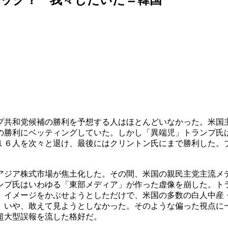
プ共和党候補の勝利を予想する人はほとんどいなかった。米国
の勝利にベッティングしていた。しかし「異端児」トランプ氏
１６人を次々と退け、最後にはクリントン氏にまで勝利した。
アジア株式市場が焦土化した。その間、米国の親民主党主流メ
ンプ氏はいわゆる「東部メディア」が作った虚像を崩した。ト
」イメージをかぶせようとしただけで、米国の多数の白人中産
。いや、敢えて見ようとしなかった。そのような偏った視点に
超大型誤報を流した格好だ。