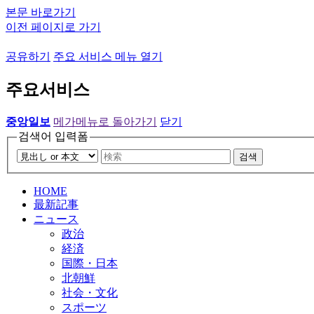
본문 바로가기
이전 페이지로 가기
공유하기
주요 서비스 메뉴 열기
주요서비스
중앙일보
메가메뉴로 돌아가기
닫기
검색어 입력폼
검색
HOME
最新記事
ニュース
政治
経済
国際・日本
北朝鮮
社会・文化
スポーツ