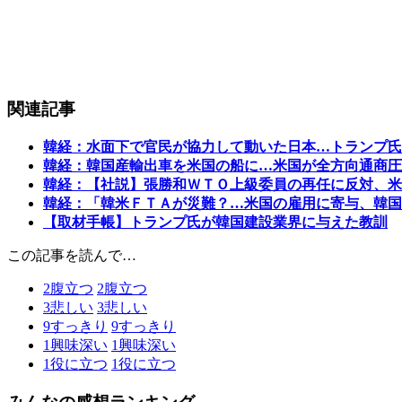
関連記事
韓経：水面下で官民が協力して動いた日本…トランプ氏
韓経：韓国産輸出車を米国の船に…米国が全方向通商圧
韓経：【社説】張勝和ＷＴＯ上級委員の再任に反対、米
韓経：「韓米ＦＴＡが災難？…米国の雇用に寄与、韓国
【取材手帳】トランプ氏が韓国建設業界に与えた教訓
この記事を読んで…
2
腹立つ
2
腹立つ
3
悲しい
3
悲しい
9
すっきり
9
すっきり
1
興味深い
1
興味深い
1
役に立つ
1
役に立つ