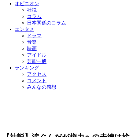
オピニオン
社説
コラム
日本関係のコラム
エンタメ
ドラマ
音楽
映画
アイドル
芸能一般
ランキング
アクセス
コメント
みんなの感想
【社説】涙ぐんだが権力への未練は捨