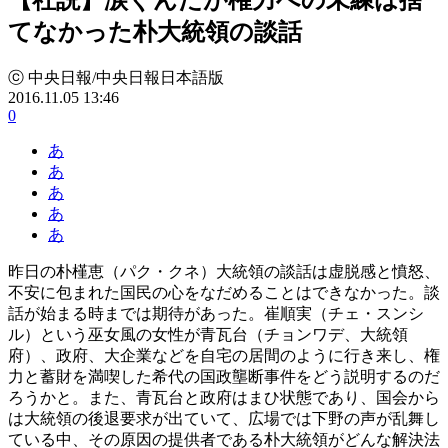
てなかった朴大統領の談話
ⓒ 中央日報/中央日報日本語版
2016.11.05 13:46
0
あ
あ
あ
あ
あ
昨日の朴槿恵（パク・クネ）大統領の談話は虚脱感と憤怒、
不安に包まれた国民の心をなだめることはできなかった。談
話が始まる時までは期待があった。崔順実（チェ・スンシ
ル）という巫女風の女性が青瓦台（チョンワデ、大統領
府）、政府、大企業などを自宅の居間のように行き来し、権
力と蓄財を満喫した希代の国政壟断事件をどう説明するのだ
ろうかと。また、青瓦台と政府はまひ状態であり、国会から
は大統領の後退要求が出ていて、広場では下野の声が乱舞し
ている中、その原因の提供者である朴大統領がどんな解決法