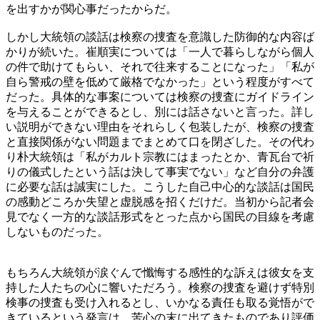
を出すかが関心事だったからだ。
しかし大統領の談話は検察の捜査を意識した防御的な内容ば
かりが続いた。崔順実については「一人で暮らしながら個人
の件で助けてもらい、それで往来することになった」「私が
自ら警戒の壁を低めて厳格でなかった」という程度がすべて
だった。具体的な事案については検察の捜査にガイドライン
を与えることができるとし、別には話さないと言った。詳し
い説明ができない理由をそれらしく包装したが、検察の捜査
と直接関係がない問題までまとめて口を閉ざした。その代わ
り朴大統領は「私がカルト宗教にはまったとか、青瓦台で祈
りの儀式したという話は決して事実でない」など自分の弁護
に必要な話は誠実にした。こうした自己中心的な談話は国民
の感動どころか失望と虚脱感を招くだけだ。当初から記者会
見でなく一方的な談話形式をとった点から国民の目線を考慮
しないものだった。
もちろん大統領が涙ぐんで懺悔する感性的な訴えは彼女を支
持した人たちの心に響いただろう。検察の捜査を避けず特別
検事の捜査も受け入れるとし、いかなる責任も取る覚悟がで
きているという発言は、苦心の末に出てきたものであり評価