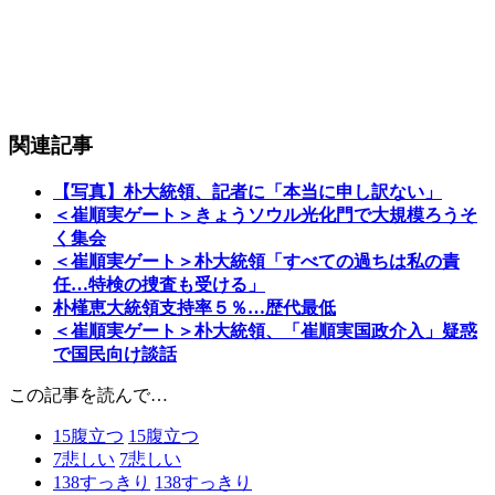
関連記事
【写真】朴大統領、記者に「本当に申し訳ない」
＜崔順実ゲート＞きょうソウル光化門で大規模ろうそ
く集会
＜崔順実ゲート＞朴大統領「すべての過ちは私の責
任…特検の捜査も受ける」
朴槿恵大統領支持率５％…歴代最低
＜崔順実ゲート＞朴大統領、「崔順実国政介入」疑惑
で国民向け談話
この記事を読んで…
15
腹立つ
15
腹立つ
7
悲しい
7
悲しい
138
すっきり
138
すっきり