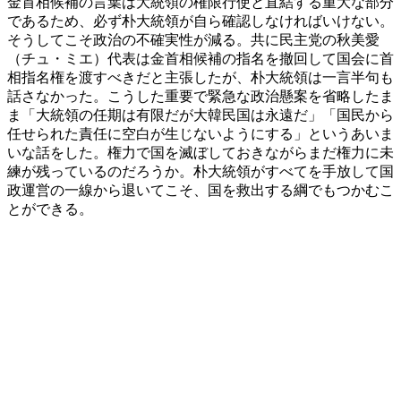
金首相候補の言葉は大統領の権限行使と直結する重大な部分
であるため、必ず朴大統領が自ら確認しなければいけない。
そうしてこそ政治の不確実性が減る。共に民主党の秋美愛
（チュ・ミエ）代表は金首相候補の指名を撤回して国会に首
相指名権を渡すべきだと主張したが、朴大統領は一言半句も
話さなかった。こうした重要で緊急な政治懸案を省略したま
ま「大統領の任期は有限だが大韓民国は永遠だ」「国民から
任せられた責任に空白が生じないようにする」というあいま
いな話をした。権力で国を滅ぼしておきながらまだ権力に未
練が残っているのだろうか。朴大統領がすべてを手放して国
政運営の一線から退いてこそ、国を救出する綱でもつかむこ
とができる。