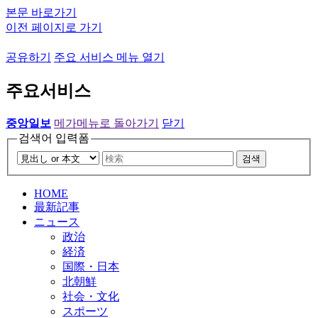
본문 바로가기
이전 페이지로 가기
공유하기
주요 서비스 메뉴 열기
주요서비스
중앙일보
메가메뉴로 돌아가기
닫기
검색어 입력폼
검색
HOME
最新記事
ニュース
政治
経済
国際・日本
北朝鮮
社会・文化
スポーツ