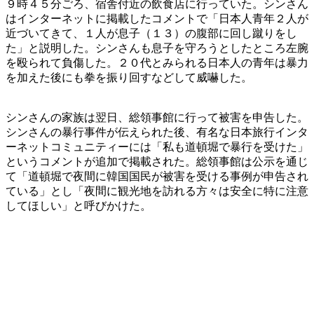
９時４５分ごろ、宿舎付近の飲食店に行っていた。シンさん
はインターネットに掲載したコメントで「日本人青年２人が
近づいてきて、１人が息子（１３）の腹部に回し蹴りをし
た」と説明した。シンさんも息子を守ろうとしたところ左腕
を殴られて負傷した。２０代とみられる日本人の青年は暴力
を加えた後にも拳を振り回すなどして威嚇した。
シンさんの家族は翌日、総領事館に行って被害を申告した。
シンさんの暴行事件が伝えられた後、有名な日本旅行インタ
ーネットコミュニティーには「私も道頓堀で暴行を受けた」
というコメントが追加で掲載された。総領事館は公示を通じ
て「道頓堀で夜間に韓国国民が被害を受ける事例が申告され
ている」とし「夜間に観光地を訪れる方々は安全に特に注意
してほしい」と呼びかけた。