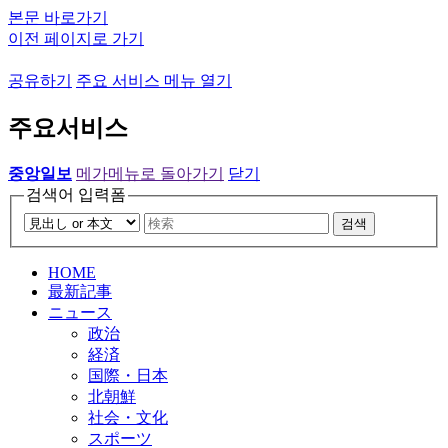
본문 바로가기
이전 페이지로 가기
공유하기
주요 서비스 메뉴 열기
주요서비스
중앙일보
메가메뉴로 돌아가기
닫기
검색어 입력폼
검색
HOME
最新記事
ニュース
政治
経済
国際・日本
北朝鮮
社会・文化
スポーツ