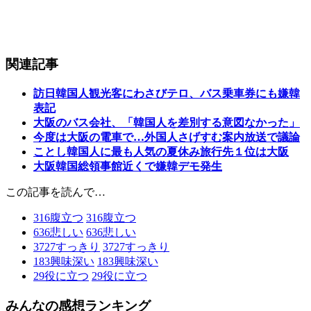
関連記事
訪日韓国人観光客にわさびテロ、バス乗車券にも嫌韓
表記
大阪のバス会社、「韓国人を差別する意図なかった」
今度は大阪の電車で…外国人さげすむ案内放送で議論
ことし韓国人に最も人気の夏休み旅行先１位は大阪
大阪韓国総領事館近くで嫌韓デモ発生
この記事を読んで…
316
腹立つ
316
腹立つ
636
悲しい
636
悲しい
3727
すっきり
3727
すっきり
183
興味深い
183
興味深い
29
役に立つ
29
役に立つ
みんなの感想ランキング