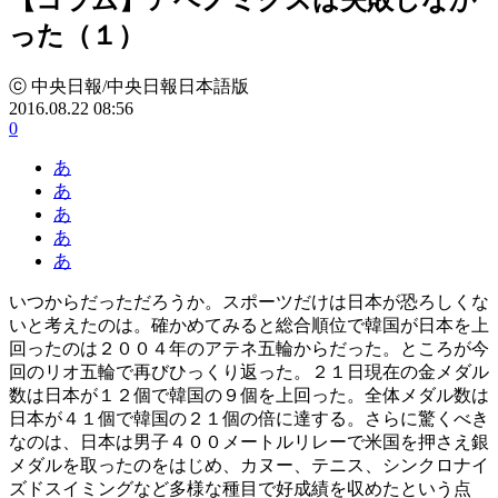
った（１）
ⓒ 中央日報/中央日報日本語版
2016.08.22 08:56
0
あ
あ
あ
あ
あ
いつからだっただろうか。スポーツだけは日本が恐ろしくな
いと考えたのは。確かめてみると総合順位で韓国が日本を上
回ったのは２００４年のアテネ五輪からだった。ところが今
回のリオ五輪で再びひっくり返った。２１日現在の金メダル
数は日本が１２個で韓国の９個を上回った。全体メダル数は
日本が４１個で韓国の２１個の倍に達する。さらに驚くべき
なのは、日本は男子４００メートルリレーで米国を押さえ銀
メダルを取ったのをはじめ、カヌー、テニス、シンクロナイ
ズドスイミングなど多様な種目で好成績を収めたという点