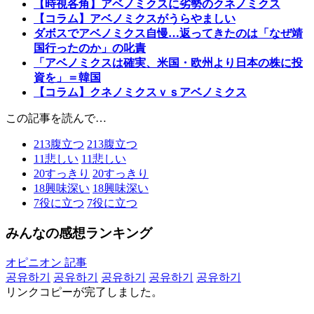
【時視各角】アベノミクスに劣勢のクネノミクス
【コラム】アベノミクスがうらやましい
ダボスでアベノミクス自慢…返ってきたのは「なぜ靖
国行ったのか」の叱責
「アベノミクスは確実、米国・欧州より日本の株に投
資を」＝韓国
【コラム】クネノミクスｖｓアベノミクス
この記事を読んで…
213
腹立つ
213
腹立つ
11
悲しい
11
悲しい
20
すっきり
20
すっきり
18
興味深い
18
興味深い
7
役に立つ
7
役に立つ
みんなの感想ランキング
オピニオン 記事
공유하기
공유하기
공유하기
공유하기
공유하기
リンクコピーが完了しました。