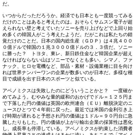
だ。
いつからだっただろうか。経済でも日本とも一度競ってみる
だけのことはあると考えたのは。おそらくサムスン電子が超
えられない壁と考えていたソニーを売り上げなどで上回り始
め多くの韓国人がこう考えたようだ。だがこれは私たちの錯
覚だけのことだ。日本の国内総生産（ＧＤＰ）は４兆４００
０億ドルで韓国の１兆３０００億ドルの３．３倍だ。ソニー
に勝った？ トヨタ、東レ、新日鉄住金など韓国企業が超え
なければならない山はソニーでなくとも多い。シマノ、ファ
ナック、ヒロセ電機など、部品・素材・設備業種に目を向け
れば世界ナンバーワンの企業が数多いのが日本だ。多様な種
目で成績を出す日本のスポーツと似ている。
アベノミクスは失敗したのにどういうことかと？ 一度確か
めてみよう。むやみな量的緩和のおかげでドル＝１２５円ま
で下落した円の価値は英国の欧州連合（ＥＵ）離脱決定のニ
ュースひとつで４年前に戻った。最近では米国の金利引き上
げ時期が遅れると予想され円の価値は１ドル＝９０円台に急
騰したりもした。円の価値が上がり輸出企業の採算性は悪化
し、成長率も停滞している。アベノミクスが約束した消費者
物価上昇率２％の達成もはるかに遠い。あちこちで「アベノ