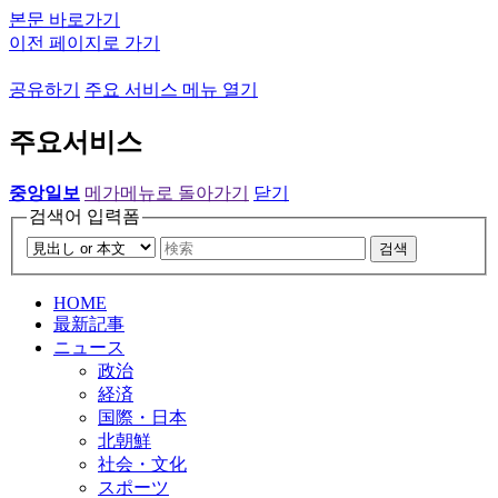
본문 바로가기
이전 페이지로 가기
공유하기
주요 서비스 메뉴 열기
주요서비스
중앙일보
메가메뉴로 돌아가기
닫기
검색어 입력폼
검색
HOME
最新記事
ニュース
政治
経済
国際・日本
北朝鮮
社会・文化
スポーツ