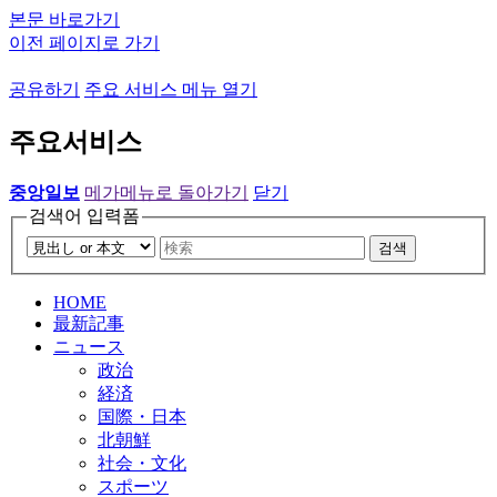
본문 바로가기
이전 페이지로 가기
공유하기
주요 서비스 메뉴 열기
주요서비스
중앙일보
메가메뉴로 돌아가기
닫기
검색어 입력폼
검색
HOME
最新記事
ニュース
政治
経済
国際・日本
北朝鮮
社会・文化
スポーツ