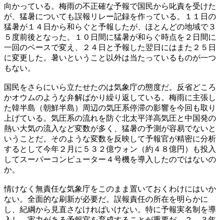
向かっている。梅雨の不正確な予報で国民から叱責を受けた
が、猛暑についても誤報リレー記録を作っている。１１日の
猛暑が１４日から和らぐと予報したが、ほとんどの地域で３
５度前後となった。１０日間に猛暑が和らぐ時点を２日間に
一回のペースで変え、２４日と予報した翌日にはまた２５日
に変更した。暑いということ以外は当たっているものが一つ
もない。
国民をさらにいら立たせたのは気象庁の態度だ。反省どころ
かオウムのような弁解ばかり繰り返している。梅雨に主張し
た韓半島（朝鮮半島）周辺の気圧系停滞の影響を今回も取り
上げている。気圧系の流れを防ぐ北太平洋高気圧と中国発の
熱い大気の流入など変数が多く、猛暑の予測が容易でないと
いうことだ。そのような変数を反映して予報官が精密に分析
するとして今年２月に５３２億ウォン（約４８億円）も投入
してスーパーコンピューター４号機を導入したのではないの
か。
情けなく無責任な気象庁をこのまま置いておくわけにはいか
ない。全面的な刷新が必要だ。誤報責任の所在を明らかに
し、紀綱から見直さなければいけない。特に予報実名制を導
入し、実力がある予報官を育成することが重要だ。２、３年