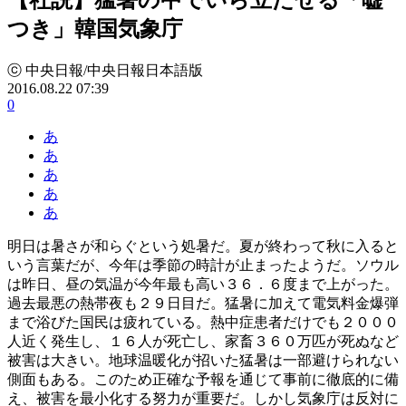
つき」韓国気象庁
ⓒ 中央日報/中央日報日本語版
2016.08.22 07:39
0
あ
あ
あ
あ
あ
明日は暑さが和らぐという処暑だ。夏が終わって秋に入ると
いう言葉だが、今年は季節の時計が止まったようだ。ソウル
は昨日、昼の気温が今年最も高い３６．６度まで上がった。
過去最悪の熱帯夜も２９日目だ。猛暑に加えて電気料金爆弾
まで浴びた国民は疲れている。熱中症患者だけでも２０００
人近く発生し、１６人が死亡し、家畜３６０万匹が死ぬなど
被害は大きい。地球温暖化が招いた猛暑は一部避けられない
側面もある。このため正確な予報を通じて事前に徹底的に備
え、被害を最小化する努力が重要だ。しかし気象庁は反対に