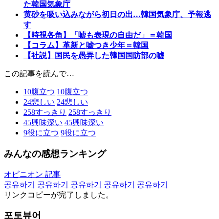
た韓国気象庁
黄砂を吸い込みながら初日の出…韓国気象庁、予報逃
す
【時視各角】「嘘も表現の自由だ」＝韓国
【コラム】革新と嘘つき少年＝韓国
【社説】国民を愚弄した韓国国防部の嘘
この記事を読んで…
10
腹立つ
10
腹立つ
24
悲しい
24
悲しい
258
すっきり
258
すっきり
45
興味深い
45
興味深い
9
役に立つ
9
役に立つ
みんなの感想ランキング
オピニオン 記事
공유하기
공유하기
공유하기
공유하기
공유하기
リンクコピーが完了しました。
포토뷰어