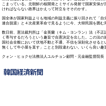
こまっている。北朝鮮の核開発とミサイル発射で国家安保が
ければならない政界はかえって対立をそそのかす。
国全体が国家利益よりも地域の利益主義に振り回されて「自
連合脱退）と４次産業革命で見るように今、大韓民国を囲む
数日前、憲法裁判所は「金英蘭（キム・ヨンラン）法（不正
く寄与するだろうという趣旨で合憲決定を出した。この法の
国社会全般において伏地不動と不通、不信を深刻化させると
無くして牛小屋を直す」ことと別段違わない。いくら良い趣
クォン・ヒョクセ法務法人ユルチョン顧問・元金融監督院長