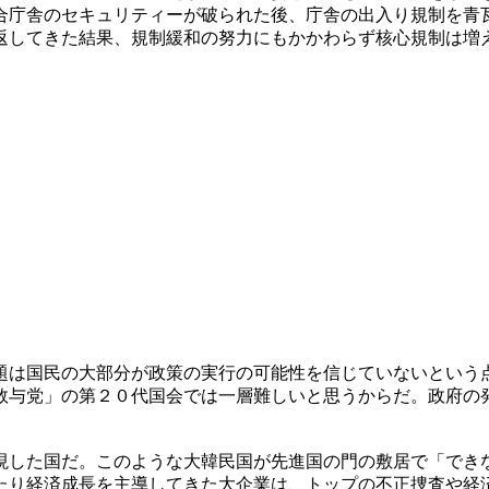
合庁舎のセキュリティーが破られた後、庁舎の出入り規制を青
返してきた結果、規制緩和の努力にもかかわらず核心規制は増
題は国民の大部分が政策の実行の可能性を信じていないという
数与党」の第２０代国会では一層難しいと思うからだ。政府の
現した国だ。このような大韓民国が先進国の門の敷居で「でき
たり経済成長を主導してきた大企業は、トップの不正捜査や経