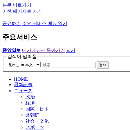
본문 바로가기
이전 페이지로 가기
공유하기
주요 서비스 메뉴 열기
주요서비스
중앙일보
메가메뉴로 돌아가기
닫기
검색어 입력폼
검색
HOME
最新記事
ニュース
政治
経済
国際・日本
北朝鮮
社会・文化
スポーツ