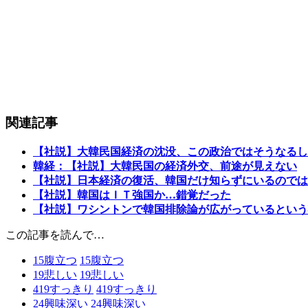
関連記事
【社説】大韓民国経済の沈没、この政治ではそうなるし
韓経：【社説】大韓民国の経済外交、前途が見えない
【社説】日本経済の復活、韓国だけ知らずにいるのでは
【社説】韓国はＩＴ強国か…錯覚だった
【社説】ワシントンで韓国排除論が広がっているという
この記事を読んで…
15
腹立つ
15
腹立つ
19
悲しい
19
悲しい
419
すっきり
419
すっきり
24
興味深い
24
興味深い