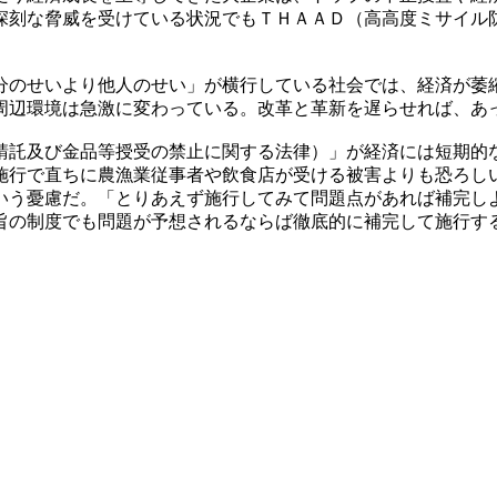
深刻な脅威を受けている状況でもＴＨＡＡＤ（高高度ミサイル
分のせいより他人のせい」が横行している社会では、経済が萎
周辺環境は急激に変わっている。改革と革新を遅らせれば、あ
請託及び金品等授受の禁止に関する法律）」が経済には短期的
施行で直ちに農漁業従事者や飲食店が受ける被害よりも恐ろし
いう憂慮だ。「とりあえず施行してみて問題点があれば補完し
旨の制度でも問題が予想されるならば徹底的に補完して施行す