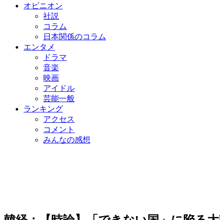
オピニオン
社説
コラム
日本関係のコラム
エンタメ
ドラマ
音楽
映画
アイドル
芸能一般
ランキング
アクセス
コメント
みんなの感想
韓経：【時論】「できない国」に陥る大