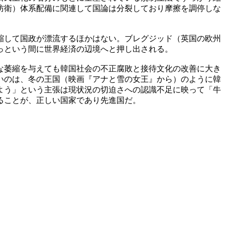
防衛）体系配備に関連して国論は分裂しており摩擦を調停しな
縮して国政が漂流するほかはない。ブレグジッド（英国の欧州
っという間に世界経済の辺境へと押し出される。
な萎縮を与えても韓国社会の不正腐敗と接待文化の改善に大き
いのは、冬の王国（映画『アナと雪の女王』から）のように韓
よう」という主張は現状況の切迫さへの認識不足に映って「牛
ることが、正しい国家であり先進国だ。