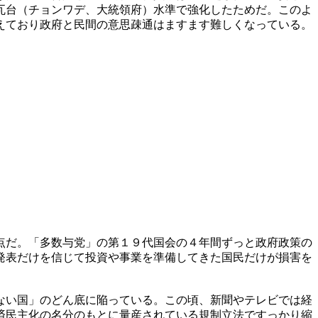
瓦台（チョンワデ、大統領府）水準で強化したためだ。このよ
えており政府と民間の意思疎通はますます難しくなっている。
点だ。「多数与党」の第１９代国会の４年間ずっと政府政策の
発表だけを信じて投資や事業を準備してきた国民だけが損害を
ない国」のどん底に陥っている。この頃、新聞やテレビでは経
済民主化の名分のもとに量産されている規制立法ですっかり縮