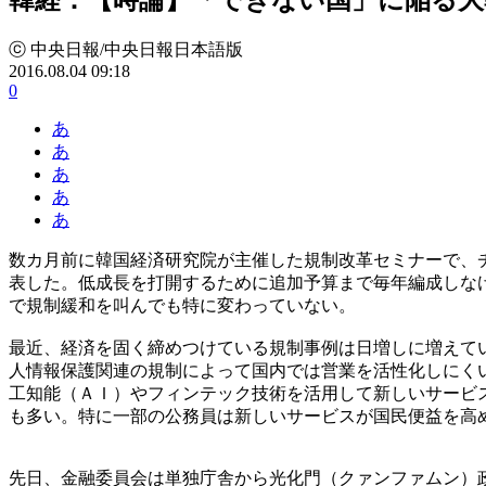
ⓒ 中央日報/中央日報日本語版
2016.08.04 09:18
0
あ
あ
あ
あ
あ
数カ月前に韓国経済研究院が主催した規制改革セミナーで、
表した。低成長を打開するために追加予算まで毎年編成しな
で規制緩和を叫んでも特に変わっていない。
最近、経済を固く締めつけている規制事例は日増しに増えて
人情報保護関連の規制によって国内では営業を活性化しにく
工知能（ＡＩ）やフィンテック技術を活用して新しいサービ
も多い。特に一部の公務員は新しいサービスが国民便益を高
先日、金融委員会は単独庁舎から光化門（クァンファムン）