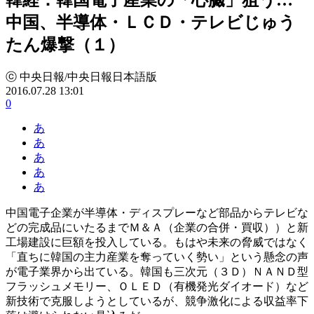
中国、半導体・ＬＣＤ・テレビじゅう
たん爆撃（１）
ⓒ 中央日報/中央日報日本語版
2016.07.28 13:01
0
あ
あ
あ
あ
あ
中国電子企業が半導体・ディスプレーなど部品からテレビな
どの完成品にいたるまでＭ＆Ａ（企業の合併・買収））と新
工場建設に巨額を投入している。もはや未来の脅威ではなく
「直ちに韓国の主力産業を奪っていく勢い」という懸念の声
が電子業界から出ている。韓国も三次元（３Ｄ）ＮＡＮＤ型
フラッシュメモリー、ＯＬＥＤ（有機発光ダイオード）など
新技術で克服しようとしているが、競争激化による収益率下