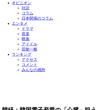
オピニオン
社説
コラム
日本関係のコラム
エンタメ
ドラマ
音楽
映画
アイドル
芸能一般
ランキング
アクセス
コメント
みんなの感想
韓経：韓国電子産業の「心臓」狙う…