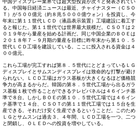
中国ディスプレー業界では超大型投資が次々と発表されてい
る。中国毎日経済ニュースは最近、チャイナスター（ＣＳＯ
Ｔ）が５００億元（約８兆５０００億ウォン）を投資し、今
年末に第１１世代ＬＣＤ（液晶表示装置）工場建設に着工す
ると報じた。第１１世代では世界最大規模だ。ＣＳＯＴは２
０１９年から量産を始める計画だ。同じ中国企業のＢＯＥは
２０１８年７－９月期の量産を目標に昨年末から第１０．５
世代ＬＣＤ工場を建設している。ここに投入される資金は４
００億元。
これら工場が完工すれば第８．５世代にとどまっているＬＧ
ディスプレイとサムスンディスプレイは致命的な打撃が避け
られない。ＬＣＤ工場はガラス基板が大きくなるほど価格競
争力が高まるからだ。韓国の第８．５世代工場から出るガラ
ス基板１枚で作ることができるテレビパネルは４６インチ基
準で８台。しかしＢＯＥの第１０．５世代工場では４６イン
チ基準で１４台、ＣＳＯＴの第１１世代工場では１５台を生
産できる。それだけ安く生産できるということだ。このため
ＬＧとサムスンは過去３、４年間、ＬＣＤ工場を一つ、二つ
と閉鎖し、ＯＬＥＤへの投資を増やしている。