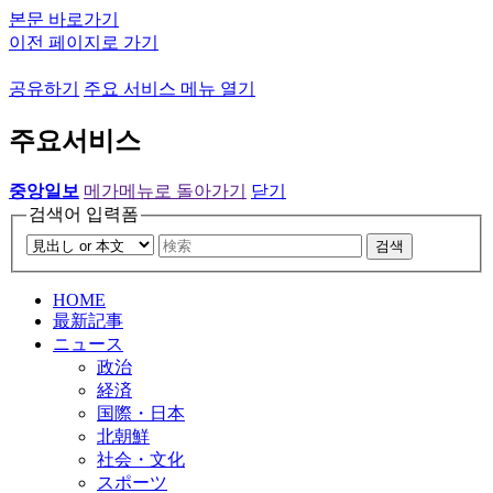
본문 바로가기
이전 페이지로 가기
공유하기
주요 서비스 메뉴 열기
주요서비스
중앙일보
메가메뉴로 돌아가기
닫기
검색어 입력폼
검색
HOME
最新記事
ニュース
政治
経済
国際・日本
北朝鮮
社会・文化
スポーツ