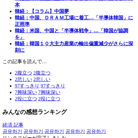
本
韓経：【コラム】中国夢
韓経：中国、ＤＲＡＭ工場に着工…「半導体韓国」に
正照準
韓経：米国、中国と「半導体戦争」…「韓国が協調
を」
韓経：韓国１０大主力産業の輸出偏重減少がさらに深
刻に
この記事を読んで…
2
腹立つ
2
腹立つ
2
悲しい
2
悲しい
97
すっきり
97
すっきり
7
興味深い
7
興味深い
2
役に立つ
2
役に立つ
みんなの感想ランキング
経済 記事
공유하기
공유하기
공유하기
공유하기
공유하기
リンクコピーが完了しました。