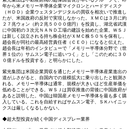
年から米メモリー半導体企業マイクロンとハードディスク
（ＨＤＤ）企業ウェスタンデジタルの買収を相次いで推進し
たが、米国政府の反対で実現しなかった。ＸＭＣは３月に約
２７兆ウォン（約２兆５０００億円）を投資し、湖北省武漢
に中国初の３次元ＮＡＮＤ工場の建設を始めた企業。ＷＳＪ
は新しく設立される持ち株会社がＸＭＣ株５０％を保有し、
趙会長が同社の最高経営責任者（ＣＥＯ）になると伝えた。
趙会長は年初のインタビューで「メモリー半導体分野で（世
界１位の）サムスン電子に追いつく」とし「このために３０
０億ドルを投資する」と明らかにした。
紫光集団は米国企業買収を通じたメモリー半導体産業進出の
道がふさがると、自国内での規模拡大に乗り出したと観測さ
れる。メモリー半導体は通常、規模が大きいほど生産単価を
低めることができる。ＷＳＪは買収推進の背後に中国政府が
あると説明した。中国は韓国産メモリー半導体を最も多く購
入している。これを自給すればサムスン電子、ＳＫハイニッ
クスは厳しくなるしかない。
◆超大型投資が続く中国ディスプレー業界