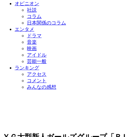
オピニオン
社説
コラム
日本関係のコラム
エンタメ
ドラマ
音楽
映画
アイドル
芸能一般
ランキング
アクセス
コメント
みんなの感想
ＹＧ大型新人ガールズグループ「ＢＬ