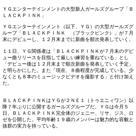
ＹＧエンターテインメントの大型新人ガールズグループ「Ｂ
ＬＡＣＫＰＩＮＫ」
ＹＧエンターテインメント（以下、ＹＧ）の大型ガールズグ
ループ「ＢＬＡＣＫＰＩＮＫ （ブラックピンク）」が７月
末にデビューし、１２月末までに新曲を順次発表していく。
１１日、ＹＧ関係者は「ＢＬＡＣＫＰＩＮＫが７月末のデビ
ュー曲リリースを目指して厳しい練習を重ねている」とし
「デビュー後は１２月末まで順次新曲を発表していく予定」
と明らかにした。また「現在、８曲程度が完成している。少
なくとも８本のミュージックビデオを撮影する」と付け加え
た。
ＢＬＡＣＫＰＩＮＫはＹＧが２ＮＥ１（トゥエニィワン）以
降７年ぶりに公開するガールズグループだ。ＹＧは今月５
日、ＢＬＡＣＫＰＩＮＫ完全体のジェニー、リサ、ジス、ロ
ゼを公開した。平均年齢１９歳のメンバーは魅力的な容貌と
抜群の実力を持っている。