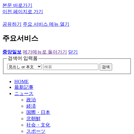
본문 바로가기
이전 페이지로 가기
공유하기
주요 서비스 메뉴 열기
주요서비스
중앙일보
메가메뉴로 돌아가기
닫기
검색어 입력폼
검색
HOME
最新記事
ニュース
政治
経済
国際・日本
北朝鮮
社会・文化
スポーツ