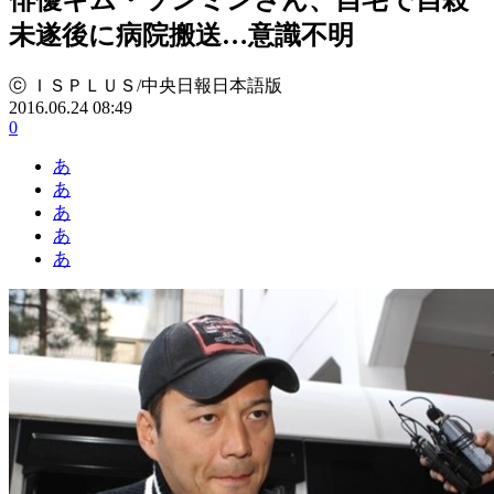
未遂後に病院搬送…意識不明
ⓒ ＩＳＰＬＵＳ/中央日報日本語版
2016.06.24 08:49
0
あ
あ
あ
あ
あ