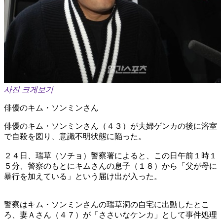
사진 크게보기
俳優のキム・ソンミンさん
俳優のキム・ソンミンさん（４３）が夫婦ゲンカの後に浴室
で自殺を図り、意識不明状態に陥った。
２４日、瑞草（ソチョ）警察署によると、この日午前１時１
５分、警察のもとにキムさんの息子（１８）から「父が母に
暴行を加えている」という届け出が入った。
警察はキム・ソンミンさんの瑞草洞の自宅に出動したとこ
ろ、妻Ａさん（４７）が「ささいなケンカ」として事件処理