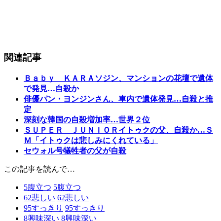
関連記事
Ｂａｂｙ ＫＡＲＡソジン、マンションの花壇で遺体
で発見…自殺か
俳優パン・ヨンジンさん、車内で遺体発見…自殺と推
定
深刻な韓国の自殺増加率…世界２位
ＳＵＰＥＲ ＪＵＮＩＯＲイトゥクの父、自殺か…Ｓ
Ｍ「イトゥクは悲しみにくれている」
セウォル号犠牲者の父が自殺
この記事を読んで…
5
腹立つ
5
腹立つ
62
悲しい
62
悲しい
95
すっきり
95
すっきり
8
興味深い
8
興味深い