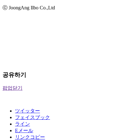
ⓒ JoongAng Ilbo Co.,Ltd
공유하기
팝업닫기
ツイッター
フェイスブック
ライン
Eメール
リンクコピー