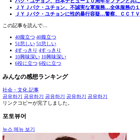
パク・ユチョン、日本デビュー１０周年をファンと共に
ＪＹＪパク・ユチョン、不誠実な軍服務…全体服務の１
ＪＹＪパク・ユチョンに性的暴行容疑…警察、ＣＣＴＶ
この記事を読んで…
40
腹立つ
40
腹立つ
51
悲しい
51
悲しい
4
すっきり
4
すっきり
10
興味深い
10
興味深い
6
役に立つ
6
役に立つ
みんなの感想ランキング
社会・文化 記事
공유하기
공유하기
공유하기
공유하기
공유하기
リンクコピーが完了しました。
포토뷰어
뉴스 메뉴 보기