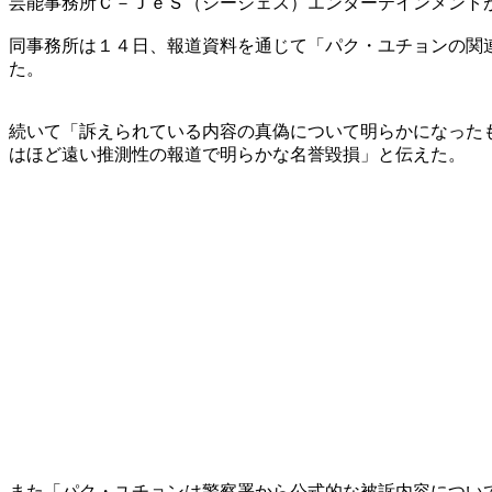
芸能事務所Ｃ－ＪｅＳ（シージェス）エンターテインメント
同事務所は１４日、報道資料を通じて「パク・ユチョンの関
た。
続いて「訴えられている内容の真偽について明らかになった
はほど遠い推測性の報道で明らかな名誉毀損」と伝えた。
また「パク・ユチョンは警察署から公式的な被訴内容につい