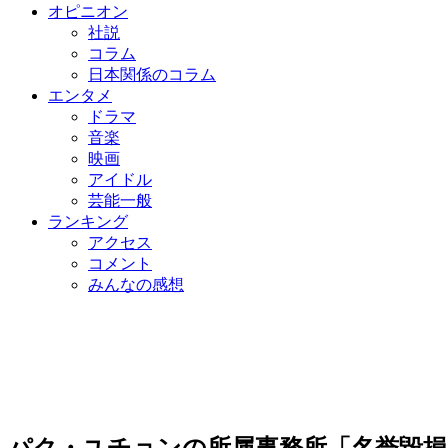
オピニオン
社説
コラム
日本関係のコラム
エンタメ
ドラマ
音楽
映画
アイドル
芸能一般
ランキング
アクセス
コメント
みんなの感想
パク・ユチョンの所属事務所「名誉毀損