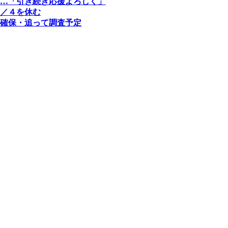
…「引き続き応援よろしく」
／４を休む
確保・追って調査予定