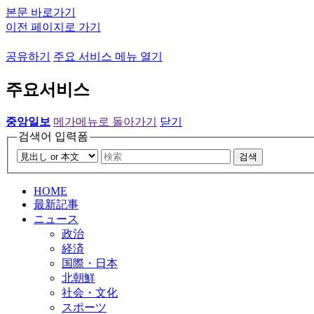
본문 바로가기
이전 페이지로 가기
공유하기
주요 서비스 메뉴 열기
주요서비스
중앙일보
메가메뉴로 돌아가기
닫기
검색어 입력폼
검색
HOME
最新記事
ニュース
政治
経済
国際・日本
北朝鮮
社会・文化
スポーツ