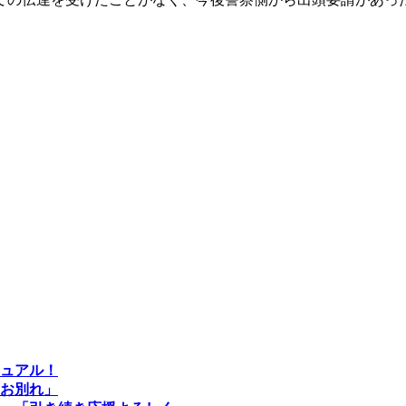
ュアル！
お別れ」