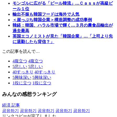
モンゴルに広がる「ビール韓流」…Ｃａｓｓが高級ビ
ール１位
輸出不振も韓国フードは海外で人気
＜崖っぷち韓国企業＞構造調整の成功事例
韓経：韓国、ハラル市場で輝く…３月の農食品輸出が
過去最高
英国エコノミストが見た「韓国企業」…「上司より先
に退勤したら背信？」
この記事を読んで…
4
腹立つ
4
腹立つ
5
悲しい
5
悲しい
40
すっきり
40
すっきり
5
興味深い
5
興味深い
1
役に立つ
1
役に立つ
みんなの感想ランキング
経済 記事
공유하기
공유하기
공유하기
공유하기
공유하기
リンクコピーが完了しました。