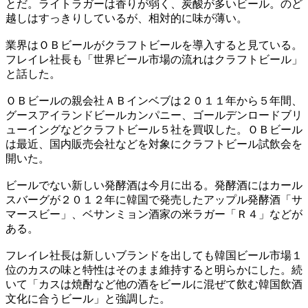
とだ。ライトラガーは香りが弱く、炭酸が多いビール。のど
越しはすっきりしているが、相対的に味が薄い。
業界はＯＢビールがクラフトビールを導入すると見ている。
フレイレ社長も「世界ビール市場の流れはクラフトビール」
と話した。
ＯＢビールの親会社ＡＢインベブは２０１１年から５年間、
グースアイランドビールカンパニー、ゴールデンロードブリ
ューイングなどクラフトビール５社を買収した。ＯＢビール
は最近、国内販売会社などを対象にクラフトビール試飲会を
開いた。
ビールでない新しい発酵酒は今月に出る。発酵酒にはカール
スバーグが２０１２年に韓国で発売したアップル発酵酒「サ
マースビー」、ベサンミョン酒家の米ラガー「Ｒ４」などが
ある。
フレイレ社長は新しいブランドを出しても韓国ビール市場１
位のカスの味と特性はそのまま維持すると明らかにした。続
いて「カスは焼酎など他の酒をビールに混ぜて飲む韓国飲酒
文化に合うビール」と強調した。