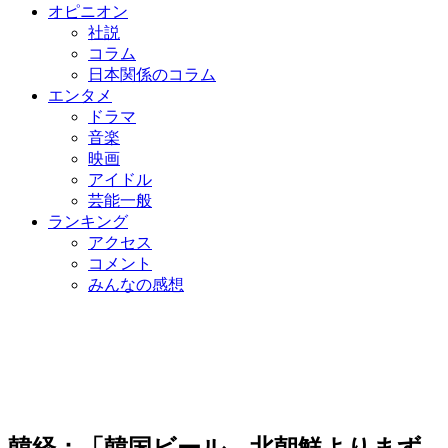
オピニオン
社説
コラム
日本関係のコラム
エンタメ
ドラマ
音楽
映画
アイドル
芸能一般
ランキング
アクセス
コメント
みんなの感想
韓経：「韓国ビール、北朝鮮よりまず