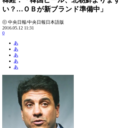
い？…ＯＢが新ブランド準備中」
ⓒ 中央日報/中央日報日本語版
2016.05.12 11:31
0
あ
あ
あ
あ
あ