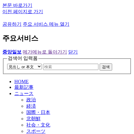
본문 바로가기
이전 페이지로 가기
공유하기
주요 서비스 메뉴 열기
주요서비스
중앙일보
메가메뉴로 돌아가기
닫기
검색어 입력폼
검색
HOME
最新記事
ニュース
政治
経済
国際・日本
北朝鮮
社会・文化
スポーツ