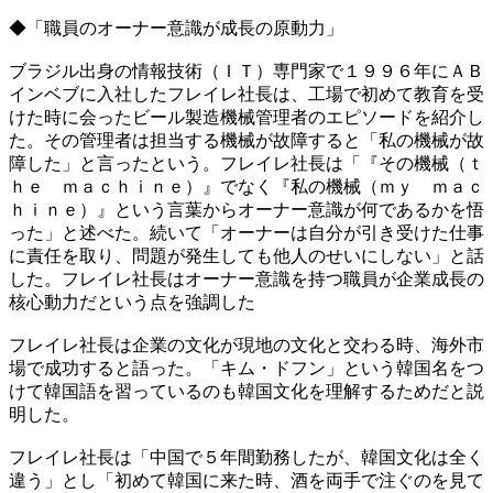
◆「職員のオーナー意識が成長の原動力」
ブラジル出身の情報技術（ＩＴ）専門家で１９９６年にＡＢ
インベブに入社したフレイレ社長は、工場で初めて教育を受
けた時に会ったビール製造機械管理者のエピソードを紹介し
た。その管理者は担当する機械が故障すると「私の機械が故
障した」と言ったという。フレイレ社長は「『その機械（ｔ
ｈｅ ｍａｃｈｉｎｅ）』でなく『私の機械（ｍｙ ｍａｃ
ｈｉｎｅ）』という言葉からオーナー意識が何であるかを悟
った」と述べた。続いて「オーナーは自分が引き受けた仕事
に責任を取り、問題が発生しても他人のせいにしない」と話
した。フレイレ社長はオーナー意識を持つ職員が企業成長の
核心動力だという点を強調した
フレイレ社長は企業の文化が現地の文化と交わる時、海外市
場で成功すると語った。「キム・ドフン」という韓国名をつ
けて韓国語を習っているのも韓国文化を理解するためだと説
明した。
フレイレ社長は「中国で５年間勤務したが、韓国文化は全く
違う」とし「初めて韓国に来た時、酒を両手で注ぐのを見て