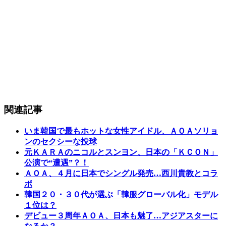
関連記事
いま韓国で最もホットな女性アイドル、ＡＯＡソリョ
ンのセクシーな投球
元ＫＡＲＡのニコルとスンヨン、日本の「ＫＣＯＮ」
公演で“遭遇”？！
ＡＯＡ、４月に日本でシングル発売…西川貴教とコラ
ボ
韓国２０・３０代が選ぶ「韓服グローバル化」モデル
１位は？
デビュー３周年ＡＯＡ、日本も魅了…アジアスターに