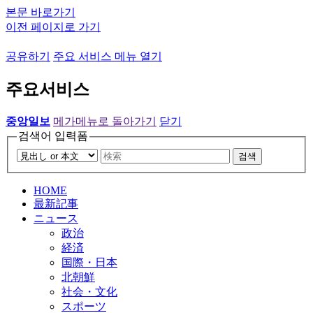
본문 바로가기
이전 페이지로 가기
공유하기
주요 서비스 메뉴 열기
주요서비스
중앙일보
메가메뉴로 돌아가기
닫기
검색어 입력폼
검색
HOME
最新記事
ニュース
政治
経済
国際・日本
北朝鮮
社会・文化
スポーツ