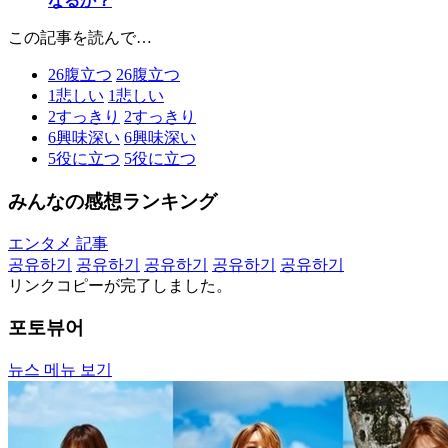
なるか？
この記事を読んで…
26
腹立つ
26
腹立つ
1
悲しい
1
悲しい
2
すっきり
2
すっきり
6
興味深い
6
興味深い
5
役に立つ
5
役に立つ
みんなの感想ランキング
エンタメ 記事
공유하기
공유하기
공유하기
공유하기
공유하기
リンクコピーが完了しました。
포토뷰어
뉴스 메뉴 보기