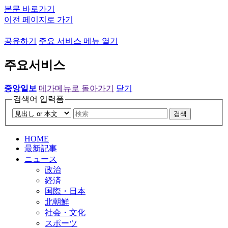
본문 바로가기
이전 페이지로 가기
공유하기
주요 서비스 메뉴 열기
주요서비스
중앙일보
메가메뉴로 돌아가기
닫기
검색어 입력폼
검색
HOME
最新記事
ニュース
政治
経済
国際・日本
北朝鮮
社会・文化
スポーツ