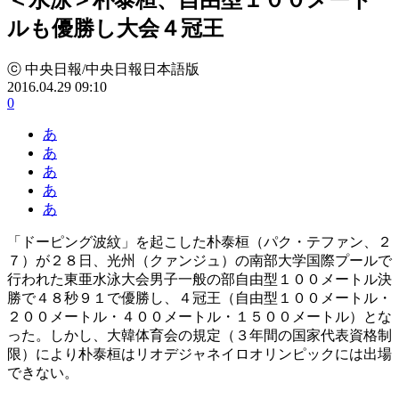
ルも優勝し大会４冠王
ⓒ 中央日報/中央日報日本語版
2016.04.29 09:10
0
あ
あ
あ
あ
あ
「ドーピング波紋」を起こした朴泰桓（パク・テファン、２
７）が２８日、光州（クァンジュ）の南部大学国際プールで
行われた東亜水泳大会男子一般の部自由型１００メートル決
勝で４８秒９１で優勝し、４冠王（自由型１００メートル・
２００メートル・４００メートル・１５００メートル）とな
った。しかし、大韓体育会の規定（３年間の国家代表資格制
限）により朴泰桓はリオデジャネイロオリンピックには出場
できない。