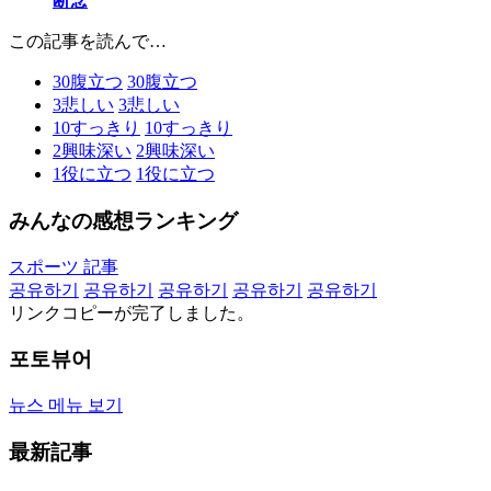
断念
この記事を読んで…
30
腹立つ
30
腹立つ
3
悲しい
3
悲しい
10
すっきり
10
すっきり
2
興味深い
2
興味深い
1
役に立つ
1
役に立つ
みんなの感想ランキング
スポーツ 記事
공유하기
공유하기
공유하기
공유하기
공유하기
リンクコピーが完了しました。
포토뷰어
뉴스 메뉴 보기
最新記事