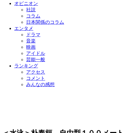
オピニオン
社説
コラム
日本関係のコラム
エンタメ
ドラマ
音楽
映画
アイドル
芸能一般
ランキング
アクセス
コメント
みんなの感想
＜水泳＞朴泰桓、自由型１００メート