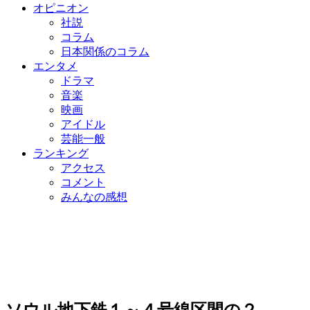
オピニオン
社説
コラム
日本関係のコラム
エンタメ
ドラマ
音楽
映画
アイドル
芸能一般
ランキング
アクセス
コメント
みんなの感想
ソウル地下鉄１～４号線区間の２