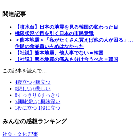
関連記事
【噴水台】日本の地震を見る韓国の変わった目
極限状況で目を引く日本の市民意識
＜熊本地震＞「私がたくさん買えば他の人が困る」…
住民の食品買い占めはなかった
【社説】熊本地震、他人事でない＝韓国
【社説】熊本地震の痛みも分け合うべき＝韓国
この記事を読んで…
4
腹立つ
4
腹立つ
0
悲しい
0
悲しい
8
すっきり
8
すっきり
5
興味深い
5
興味深い
1
役に立つ
1
役に立つ
みんなの感想ランキング
社会・文化 記事