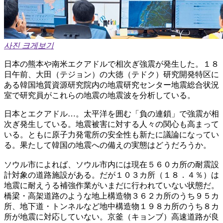
사진 크게보기
日本の熊本や南米エクアドルで相次ぎ強震が発生した。１８
日午前、大田（テジョン）の大徳（テドク）研究開発特区に
ある韓国地質資源研究院内の地震研究センター地震総合状況
室で研究員がこれらの地震の地震波を分析している。
日本とエクアドル…。太平洋を囲む「負の連鎖」で強震が相
次ぎ発生している。地震被害に対する人々の関心も高まって
いる。ともに原子力発電所の安全性も新たに議論になってい
る。果たして韓国の地震への備えの実態はどうだろうか。
ソウル市によれば、ソウル市内には現在５６０カ所の耐震設
計対象の道路施設がある。だが１０３カ所（１８．４％）は
地震に耐えうる補強作業がいまだに行われていない状態だ。
橋梁・高架道路のような地上構造物３６２カ所のうち９５カ
所、地下道・トンネルなど地中構造物１９８カ所のうち８カ
所が地震に対応していない。京釜（キョンブ）高速道路が良