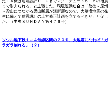
た１４機は耐震設計０．２ｇでマグニチュード６．５の地震
まで耐えられる」と主張した。環境運動連合は「盈徳～慶州
～梁山につながる梁山断層が活断層なので、大規模地震の発
生に備えて耐震設計の上方修正計画を立てるべきだ」と促し
た。（中央ＳＵＮＤＡＹ第４７６号）
ソウル地下鉄１～４号線区間の２０％、大地震になれば「ガ
ラガラ崩れる」（２）