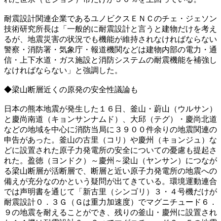
耐震設計関連企業であるユノビクスＥＮＣのチェ・ジェソン
技術研究所長は「一般的に耐震設計と言うと建物だけを考え
るが、地震災害の状況でも機能が維持されなければならない
警察・消防署・気象庁・報道機関などは建物内部の電力・通
信・上下水道・ガス施設と消防システムの耐震機能を補強し
なければならない」と強調した。
◆梁山断層近くの原発の安全性議論も
日本の熊本地震が発生した１６日、釜山・蔚山（ウルサン）
と慶尚南道（キョンサンナムド）、大邱（テグ）・慶尚北道
などの地域を中心に消防当局に３９００件余りの地震関連の
申告があった。釜山の古里（コリ）や慶州（キョンジュ）な
どに設置された原子力発電所の安全についての憂慮も提起さ
れた。盈徳（ヨンドク）～慶州～梁山（ヤンサン）につなが
る梁山断層が活断層で、断層と近い原子力発電所の地震への
備えが充分なのかという疑問が出てきている。環境運動連合
では声明書を通じて「新古里（シンゴリ）３・４号機だけが
耐震設計０．３Ｇ（Ｇは重力加速度）でマグニチュード６．
９の地震を耐えることができ、残りの釜山・慶州に設置され