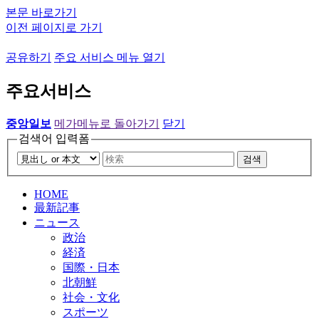
본문 바로가기
이전 페이지로 가기
공유하기
주요 서비스 메뉴 열기
주요서비스
중앙일보
메가메뉴로 돌아가기
닫기
검색어 입력폼
검색
HOME
最新記事
ニュース
政治
経済
国際・日本
北朝鮮
社会・文化
スポーツ