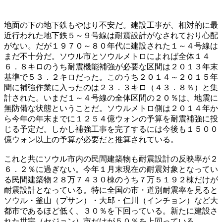
地面の下の地下鉄もやはり不安だ。建設工事が、相対的に最
近行われた地下鉄５～９号線は耐震設計がなされており心配
がない。だが１９７０～８０年代に建設された１～４号線は
まだ不十分だ。ソウル市とソウルメトロによれば全体１４
６．８キロのうち耐震機能補強が必要な区間は２０１３年末
基準で５３．２キロだった。このうち２０１４～２０１５年
間に補強作業に入ったのは２３．３キロ（４３．８％）と集
計された。いまだ１～４号線の全体区間の２０％は、地震に
無防備な状態ということだ。ソウルメトロ側は２０１４年か
ら今年の年末までに１２５４億ウォンの予算を耐震補強に投
じる予定だ。しかし補強工事を完了するには今後も１５００
億ウォン以上の予算が必要だと推算されている。
これと共にソウル市内の民間建築物も耐震設計の反映率が２
６．２％に過ぎない。今年１月末現在の耐震対象となってい
る民間建築物２８万７４３０棟のうち７万５１９２棟だけが
耐震設計となっている。特に全国の市・道別耐震率を見ると
ソウル・釜山（プサン）・大邱・仁川（インチョン）など大
都市であるほど低く、３０％を下回っている。新たに建設さ
れた世宗（セジョン）市だけが５０％を上回っている。