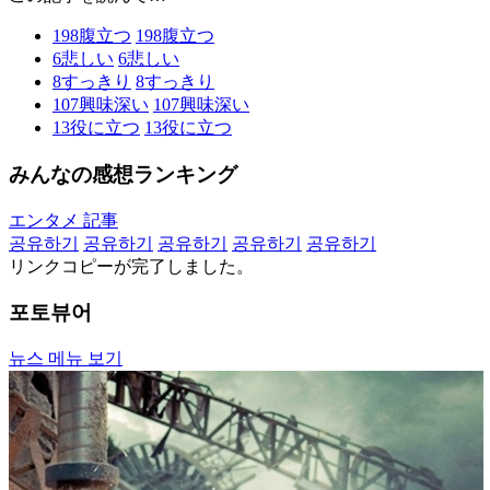
198
腹立つ
198
腹立つ
6
悲しい
6
悲しい
8
すっきり
8
すっきり
107
興味深い
107
興味深い
13
役に立つ
13
役に立つ
みんなの感想ランキング
エンタメ 記事
공유하기
공유하기
공유하기
공유하기
공유하기
リンクコピーが完了しました。
포토뷰어
뉴스 메뉴 보기