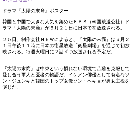
ドラマ『太陽の末裔』ポスター
韓国と中国で大きな人気を集めたＫＢＳ（韓国放送公社）ド
ラマ『太陽の末裔』が６月２１日に日本で初放送される。
２５日、制作会社ＮＥＷによると、『太陽の末裔』は６月２
１日午後１１時に日本の衛星放送「衛星劇場」を通じて初放
映される。毎週火曜日に２話ずつ放送される予定だ。
『太陽の末裔』は中東という慣れない環境で苦難を克服して
愛し合う軍人と医者の物語だ。イケメン俳優として有名なソ
ン・ジュンギと韓国のトップ女優ソン・ヘギョが男女主役を
演じた。