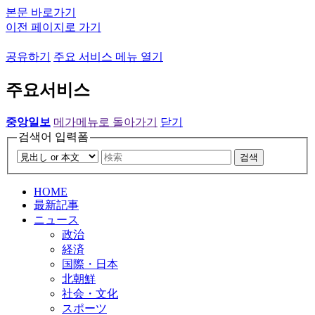
본문 바로가기
이전 페이지로 가기
공유하기
주요 서비스 메뉴 열기
주요서비스
중앙일보
메가메뉴로 돌아가기
닫기
검색어 입력폼
검색
HOME
最新記事
ニュース
政治
経済
国際・日本
北朝鮮
社会・文化
スポーツ