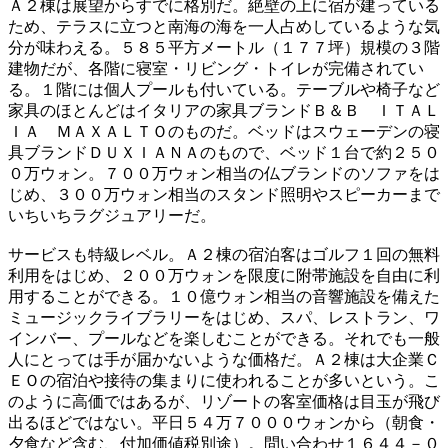
Ａ２棟は展望からすでに格別だ。絶壁の上に宿が建っている
ため、テラスに立つと南海の海を一人占めしているような気
分が味わえる。５８５平方メートル（１７７坪）規模の３階
建物だが、各階に寝室・リビング・トイレが完備されてい
る。１階には個人プールも付いている。テーブルや椅子など
家具のほとんどはイタリアの家具ブランドＢ＆Ｂ ＩＴＡＬ
ＩＡ ＭＡＸＡＬＴＯのものだ。ベッドはスウェーデンの寝
具ブランドＤＵＸＩＡＮＡのもので、ベッド１台で約２５０
０万ウォン。７００万ウォン相当の仏ブランドのソファをは
じめ、３００万ウォン相当のスタンド照明やスピーカーまで
いちいちラグジュアリーだ。
サービスも特級レベル。Ａ２棟の宿泊客はゴルフ１回の無料
利用をはじめ、２００万ウォンを限度に附帯施設を自由に利
用することができる。１０億ウォン相当の音響施設を備えた
ミュージックライブラリーをはじめ、スパ、レストラン、ワ
インバー、プールなどを楽しむことができる。それでも一般
人にとっては手が届かないような価格だ。Ａ２棟は大企業Ｃ
ＥＯの宿泊や接待の集まりに使われることが多いという。こ
のように高価ではあるが、リゾートの客室価格は目玉が飛び
出るほどではない。平日５４万７０００ウォンから（朝食・
夕食など含む、付加価値税別途）。問い合わせ１６４４－０