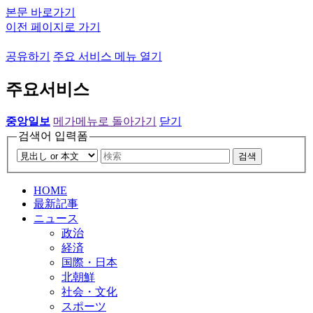
본문 바로가기
이전 페이지로 가기
공유하기
주요 서비스 메뉴 열기
주요서비스
중앙일보
메가메뉴로 돌아가기
닫기
검색어 입력폼
검색
HOME
最新記事
ニュース
政治
経済
国際・日本
北朝鮮
社会・文化
スポーツ