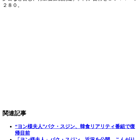
２８０。
関連記事
“ヨン様夫人”パク・スジン、韓食リアリティ番組で復
帰目前
「ヨン様夫人」パク・スジン、近況を公開…こんがり