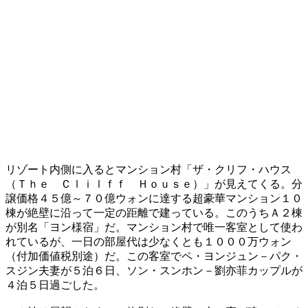
リゾート内側に入るとマンション村「ザ・クリフ・ハウス
（Ｔｈｅ Ｃｌｉｌｆｆ Ｈｏｕｓｅ）」が見えてくる。分
譲価格４５億～７０億ウォンに達する超豪華マンション１０
棟が絶壁に沿って一定の距離で建っている。このうちＡ２棟
が別名「ヨン様宿」だ。マンション村で唯一客室として使わ
れているが、一日の部屋代は少なくとも１０００万ウォン
（付加価値税別途）だ。この客室でペ・ヨンジュン－パク・
スジン夫妻が５泊６日、ソン・スンホン－劉亦菲カップルが
４泊５日過ごした。