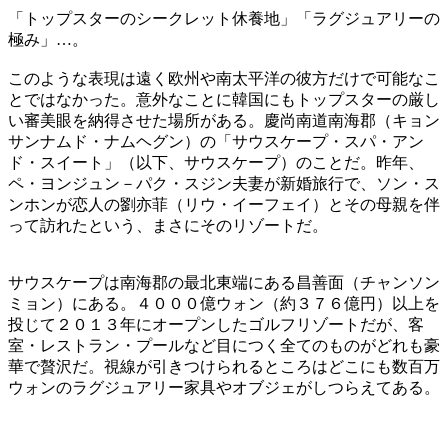
「トップスターのシークレット休養地」「ラグジュアリーの
極み」…。
このような表現は遠く欧州や南太平洋の彼方だけで可能なこ
とではなかった。意外なことに韓国にもトップスターの厳し
い審美眼を納得させた場所がある。慶尚南道南海郡（キョン
サンナムド・ナムヘグン）の「サウスケープ・スパ・アン
ド・スイート」（以下、サウスケープ）のことだ。昨年、
ペ・ヨンジュン－パク・スジン夫妻が新婚旅行で、ソン・ス
ンホンが恋人の劉亦菲（リウ・イーフェイ）とその母親を伴
って訪れたという、まさにそのリゾートだ。
サウスケープは南海郡の最北東端にある昌善面（チャンソン
ミョン）にある。４０００億ウォン（約３７６億円）以上を
投じて２０１３年にオープンしたゴルフリゾートだが、客
室・レストラン・プールなど目につく全てのものがどれも豪
華で贅沢だ。視線が引きつけられるところはどこにも数百万
ウォンのラグジュアリー家具やオブジェがしつらえてある。