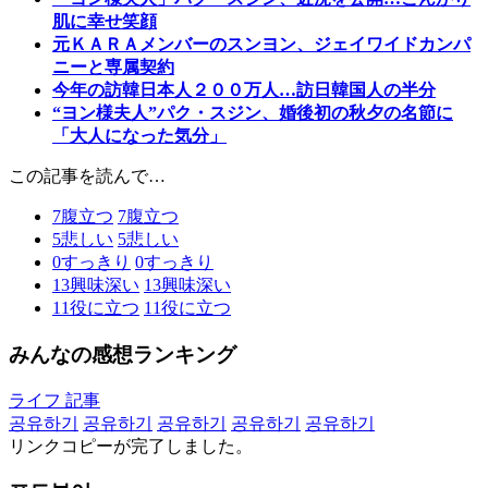
肌に幸せ笑顔
元ＫＡＲＡメンバーのスンヨン、ジェイワイドカンパ
ニーと専属契約
今年の訪韓日本人２００万人…訪日韓国人の半分
“ヨン様夫人”パク・スジン、婚後初の秋夕の名節に
「大人になった気分」
この記事を読んで…
7
腹立つ
7
腹立つ
5
悲しい
5
悲しい
0
すっきり
0
すっきり
13
興味深い
13
興味深い
11
役に立つ
11
役に立つ
みんなの感想ランキング
ライフ 記事
공유하기
공유하기
공유하기
공유하기
공유하기
リンクコピーが完了しました。