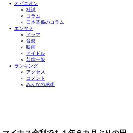
オピニオン
社説
コラム
日本関係のコラム
エンタメ
ドラマ
音楽
映画
アイドル
芸能一般
ランキング
アクセス
コメント
みんなの感想
マイナス金利でも１年６カ月ぶりの円