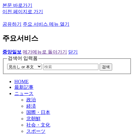
본문 바로가기
이전 페이지로 가기
공유하기
주요 서비스 메뉴 열기
주요서비스
중앙일보
메가메뉴로 돌아가기
닫기
검색어 입력폼
검색
HOME
最新記事
ニュース
政治
経済
国際・日本
北朝鮮
社会・文化
スポーツ