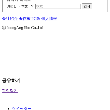
검색
会社紹介
著作権
PC版
個人情報
ⓒ JoongAng Ilbo Co.,Ltd
공유하기
팝업닫기
ツイッター