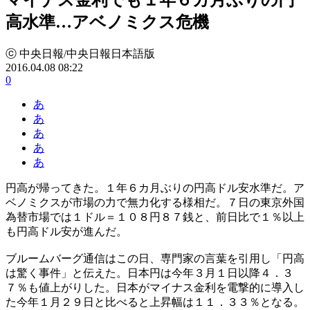
高水準…アベノミクス危機
ⓒ 中央日報/中央日報日本語版
2016.04.08 08:22
0
あ
あ
あ
あ
あ
円高が帰ってきた。１年６カ月ぶりの円高ドル安水準だ。ア
ベノミクスが市場の力で無力化する様相だ。７日の東京外国
為替市場では１ドル＝１０８円８７銭と、前日比で１％以上
も円高ドル安が進んだ。
ブルームバーグ通信はこの日、専門家の言葉を引用し「円高
は驚く事件」と伝えた。日本円は今年３月１日以降４．３
７％も値上がりした。日本がマイナス金利を電撃的に導入し
た今年１月２９日と比べると上昇幅は１１．３３％となる。