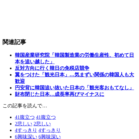
関連記事
韓国産業研究院「韓国製造業の労働生産性、初めて日
本を追い越した」
反対方向に行く韓日の免税店競争
翼をつけた「観光日本」…気まずい関係の韓国人も大
歓迎
円安背に韓国追い抜いた日本の「観光客おもてなし」
財布閉じた日本…成長率再びマイナスに
この記事を読んで…
41
腹立つ
41
腹立つ
2
悲しい
2
悲しい
4
すっきり
4
すっきり
6
興味深い
6
興味深い