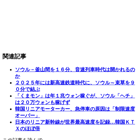
関連記事
ソウル－釜山間を１６分、音速列車時代は開かれるの
か
２０２５年には新高速鉄道時代に、ソウル～束草を９
０分で結ぶ
「くまモン」は年１兆ウォン稼ぐが、ソウル「ヘチ」
は２０万ウォンも稼げず
韓国リニアモーターカー、急停車の原因は「制限速度
オーバー」
日本のリニア新幹線が世界最高速度を記録…韓国ＫＴ
Ｘのほぼ倍