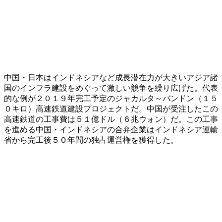
中国・日本はインドネシアなど成長潜在力が大きいアジア諸
国のインフラ建設をめぐって激しい競争を繰り広げた。代表
的な例が２０１９年完工予定のジャカルタ～バンドン（１５
０キロ）高速鉄道建設プロジェクトだ。中国が受注したこの
高速鉄道の工事費は５１億ドル（６兆ウォン）だ。この工事
を進める中国・インドネシアの合弁企業はインドネシア運輸
省から完工後５０年間の独占運営権を獲得した。