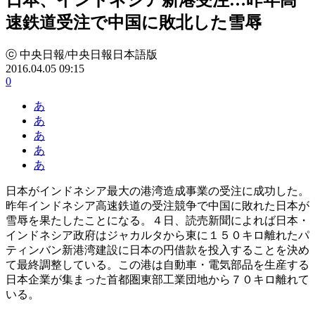
速鉄道受注で中国に敗北した雪辱
ⓒ 中央日報/中央日報日本語版
2016.04.05 09:15
0
あ
あ
あ
あ
あ
日本がインドネシア最大の港湾造成事業の受注に成功した。
昨年インドネシア高速鉄道の受注競争で中国に敗れた日本が
雪辱を果たしたことになる。４日、読売新聞によれば日本・
インドネシア政府はジャカルタから東に１５０キロ離れたパ
ティンバン新港湾建設に日本の円借款を投入することを決め
て最終調整している。この港は自動車・電気部品を生産する
日本企業が集まった首都圏東部工業団地から７０キロ離れて
いる。