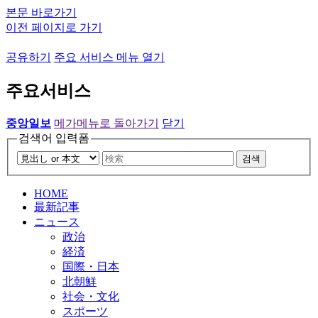
본문 바로가기
이전 페이지로 가기
공유하기
주요 서비스 메뉴 열기
주요서비스
중앙일보
메가메뉴로 돌아가기
닫기
검색어 입력폼
검색
HOME
最新記事
ニュース
政治
経済
国際・日本
北朝鮮
社会・文化
スポーツ