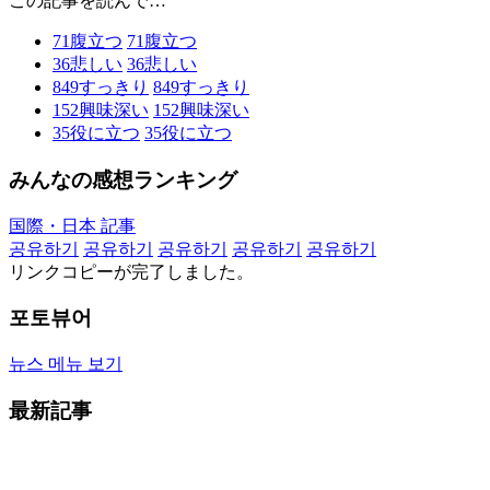
この記事を読んで…
71
腹立つ
71
腹立つ
36
悲しい
36
悲しい
849
すっきり
849
すっきり
152
興味深い
152
興味深い
35
役に立つ
35
役に立つ
みんなの感想ランキング
国際・日本 記事
공유하기
공유하기
공유하기
공유하기
공유하기
リンクコピーが完了しました。
포토뷰어
뉴스 메뉴 보기
最新記事