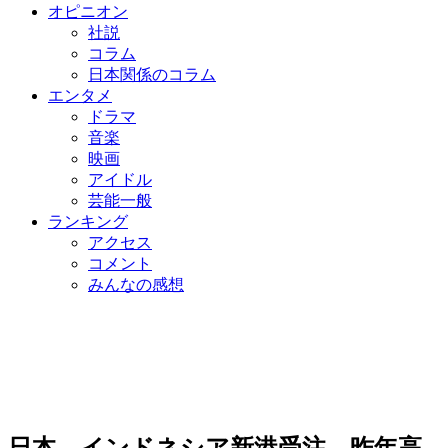
オピニオン
社説
コラム
日本関係のコラム
エンタメ
ドラマ
音楽
映画
アイドル
芸能一般
ランキング
アクセス
コメント
みんなの感想
日本、インドネシア新港受注…昨年高