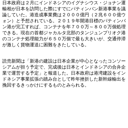
日本政府は２月にインドネシアのイグナシウス・ジョナン運
輸相が日本を訪問した際にすでにパティンバン新港事業を議
論していた。港造成事業費は２０００億円（２兆６００億ウ
ォン）と予想されている。２０１９年開港目標のパティンバ
ン港が完工すれば、コンテナを年７００万～８００万個処理
できる。現在の首都ジャカルタ北部のタンジュンプリオク港
のコンテナ処理能力が６５０万個で最も大きいが、交通停滞
が激しく貨物運送に困難をきたしている。
読売新聞は「新港の建設は日本企業が中心となったコンソー
シアムが担う予定で、完成後は日本とインドネシアの合弁企
業で運営する予定」と報道した。日本政府は港湾建設をイン
ドネシア事業拡張の踏み台として昨年挫折した新幹線輸出を
挽回するきっかけにするものとみられる。