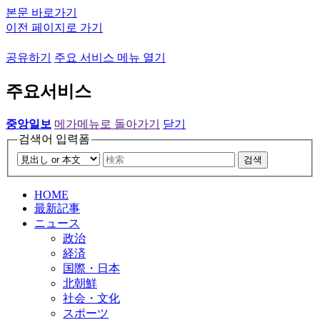
본문 바로가기
이전 페이지로 가기
공유하기
주요 서비스 메뉴 열기
주요서비스
중앙일보
메가메뉴로 돌아가기
닫기
검색어 입력폼
검색
HOME
最新記事
ニュース
政治
経済
国際・日本
北朝鮮
社会・文化
スポーツ