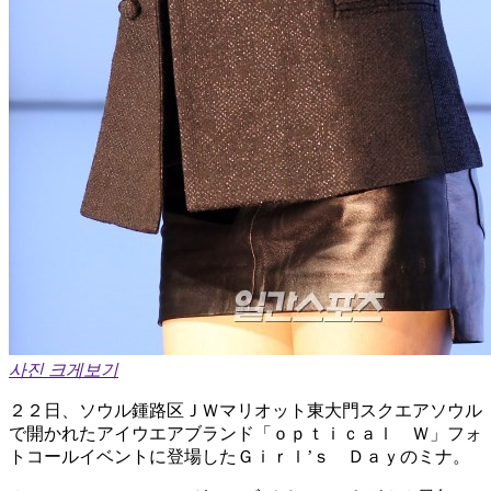
사진 크게보기
２２日、ソウル鍾路区ＪＷマリオット東大門スクエアソウル
で開かれたアイウエアブランド「ｏｐｔｉｃａｌ Ｗ」フォ
トコールイベントに登場したＧｉｒｌ’ｓ Ｄａｙのミナ。