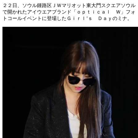
２２日、ソウル鍾路区ＪＷマリオット東大門スクエアソウル
で開かれたアイウエアブランド「ｏｐｔｉｃａｌ Ｗ」フォ
トコールイベントに登場したＧｉｒｌ’ｓ Ｄａｙのミナ。