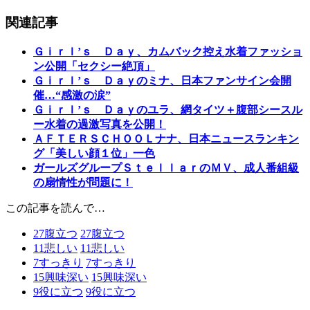
関連記事
Ｇｉｒｌ’ｓ Ｄａｙ、カムバック控え水着ファッショ
ン公開「セクシー絶頂」
Ｇｉｒｌ’ｓ Ｄａｙのミナ、日本ファンサイン会開
催…“感激の涙”
Ｇｉｒｌ’ｓ Ｄａｙのユラ、網タイツ＋腹部シースル
ー水着の過激写真を公開！
ＡＦＴＥＲＳＣＨＯＯＬナナ、日本ニュースランキン
グ「美しい顔１位」一色
ガールズグループＳｔｅｌｌａｒのＭＶ、成人番組級
の扇情性が問題に！
この記事を読んで…
27
腹立つ
27
腹立つ
11
悲しい
11
悲しい
7
すっきり
7
すっきり
15
興味深い
15
興味深い
9
役に立つ
9
役に立つ