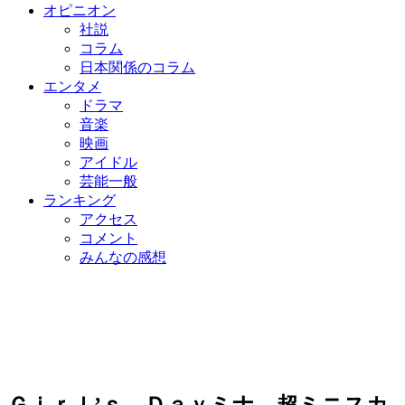
オピニオン
社説
コラム
日本関係のコラム
エンタメ
ドラマ
音楽
映画
アイドル
芸能一般
ランキング
アクセス
コメント
みんなの感想
Ｇｉｒｌ’ｓ Ｄａｙミナ、超ミニスカ