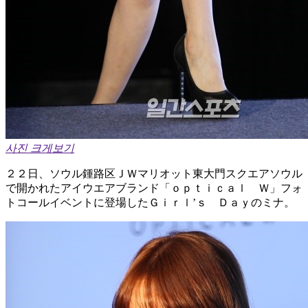
사진 크게보기
２２日、ソウル鍾路区ＪＷマリオット東大門スクエアソウル
で開かれたアイウエアブランド「ｏｐｔｉｃａｌ Ｗ」フォ
トコールイベントに登場したＧｉｒｌ’ｓ Ｄａｙのミナ。