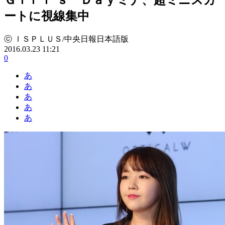
ートに視線集中
ⓒ ＩＳＰＬＵＳ/中央日報日本語版
2016.03.23 11:21
0
あ
あ
あ
あ
あ