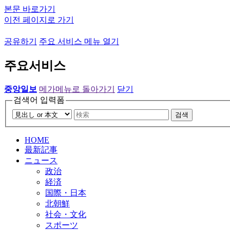
본문 바로가기
이전 페이지로 가기
공유하기
주요 서비스 메뉴 열기
주요서비스
중앙일보
메가메뉴로 돌아가기
닫기
검색어 입력폼
검색
HOME
最新記事
ニュース
政治
経済
国際・日本
北朝鮮
社会・文化
スポーツ