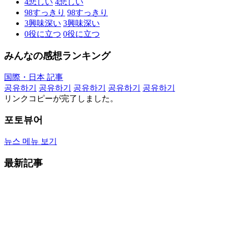
4
悲しい
4
悲しい
98
すっきり
98
すっきり
3
興味深い
3
興味深い
0
役に立つ
0
役に立つ
みんなの感想ランキング
国際・日本 記事
공유하기
공유하기
공유하기
공유하기
공유하기
リンクコピーが完了しました。
포토뷰어
뉴스 메뉴 보기
最新記事