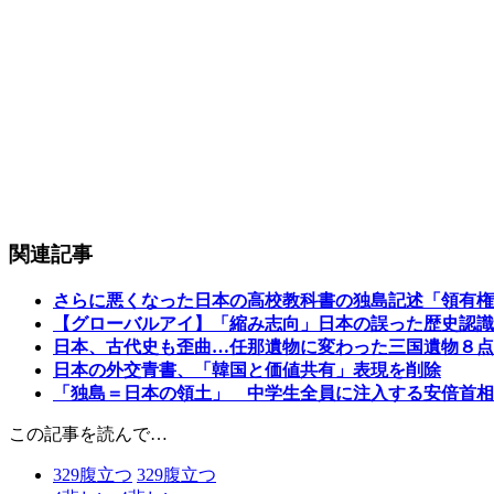
関連記事
さらに悪くなった日本の高校教科書の独島記述「領有権
【グローバルアイ】「縮み志向」日本の誤った歴史認識
日本、古代史も歪曲…任那遺物に変わった三国遺物８点
日本の外交青書、「韓国と価値共有」表現を削除
「独島＝日本の領土」 中学生全員に注入する安倍首相
この記事を読んで…
329
腹立つ
329
腹立つ