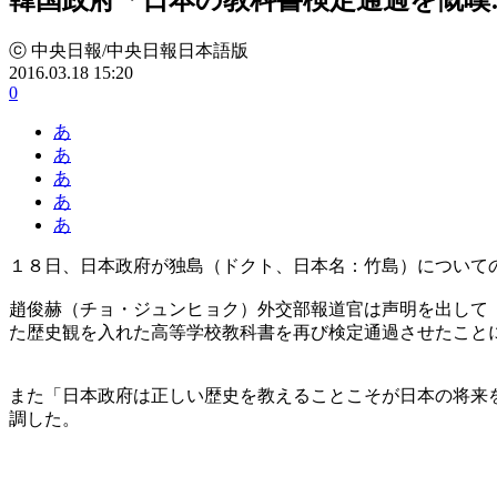
ⓒ 中央日報/中央日報日本語版
2016.03.18 15:20
0
あ
あ
あ
あ
あ
１８日、日本政府が独島（ドクト、日本名：竹島）について
趙俊赫（チョ・ジュンヒョク）外交部報道官は声明を出して
た歴史観を入れた高等学校教科書を再び検定通過させたこと
また「日本政府は正しい歴史を教えることこそが日本の将来
調した。