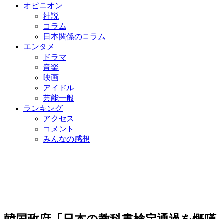
オピニオン
社説
コラム
日本関係のコラム
エンタメ
ドラマ
音楽
映画
アイドル
芸能一般
ランキング
アクセス
コメント
みんなの感想
韓国政府「日本の教科書検定通過を慨嘆