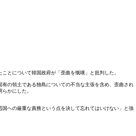
たことについて韓国政府が「歪曲を慨嘆」と批判した。
固有の領土である独島についての不当な主張を含め、歪曲され
明らかにした。
辺国への厳重な責務という点を決して忘れてはいけない」と強