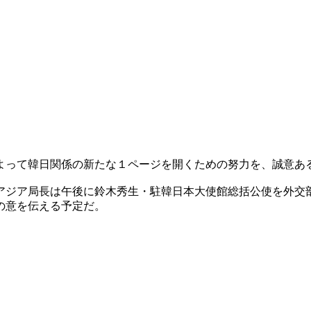
よって韓日関係の新たな１ページを開くための努力を、誠意あ
アジア局長は午後に鈴木秀生・駐韓日本大使館総括公使を外交
の意を伝える予定だ。