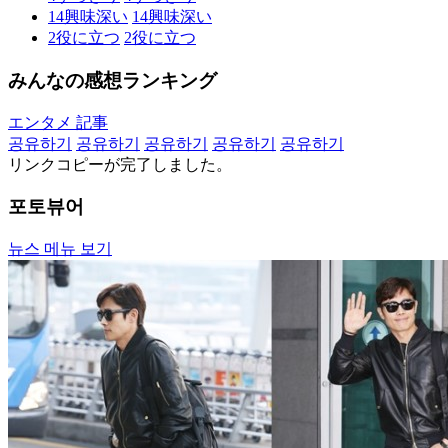
14
興味深い
14
興味深い
2
役に立つ
2
役に立つ
みんなの感想ランキング
エンタメ 記事
공유하기
공유하기
공유하기
공유하기
공유하기
リンクコピーが完了しました。
포토뷰어
뉴스 메뉴 보기