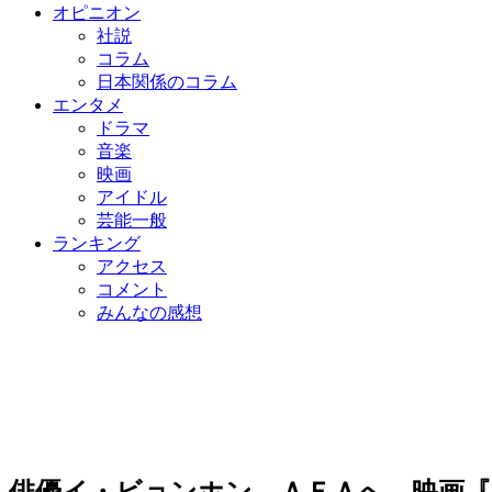
オピニオン
社説
コラム
日本関係のコラム
エンタメ
ドラマ
音楽
映画
アイドル
芸能一般
ランキング
アクセス
コメント
みんなの感想
俳優イ・ビョンホン、ＡＦＡへ…映画『