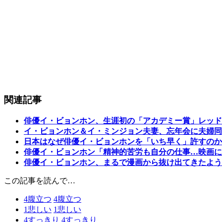
関連記事
俳優イ・ビョンホン、生涯初の「アカデミー賞」レッド
イ・ビョンホン＆イ・ミンジョン夫妻、忘年会に夫婦同
日本はなぜ俳優イ・ビョンホンを「いち早く」許すのか
俳優イ・ビョンホン「精神的苦労も自分の仕事…映画に
俳優イ・ビョンホン、まるで漫画から抜け出てきたよう
この記事を読んで…
4
腹立つ
4
腹立つ
1
悲しい
1
悲しい
4
すっきり
4
すっきり