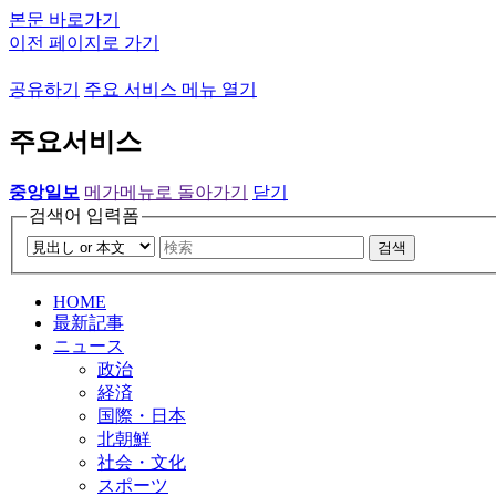
본문 바로가기
이전 페이지로 가기
공유하기
주요 서비스 메뉴 열기
주요서비스
중앙일보
메가메뉴로 돌아가기
닫기
검색어 입력폼
검색
HOME
最新記事
ニュース
政治
経済
国際・日本
北朝鮮
社会・文化
スポーツ