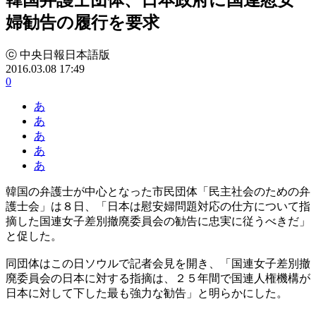
婦勧告の履行を要求
ⓒ 中央日報日本語版
2016.03.08 17:49
0
あ
あ
あ
あ
あ
韓国の弁護士が中心となった市民団体「民主社会のための弁
護士会」は８日、「日本は慰安婦問題対応の仕方について指
摘した国連女子差別撤廃委員会の勧告に忠実に従うべきだ」
と促した。
同団体はこの日ソウルで記者会見を開き、「国連女子差別撤
廃委員会の日本に対する指摘は、２５年間で国連人権機構が
日本に対して下した最も強力な勧告」と明らかにした。