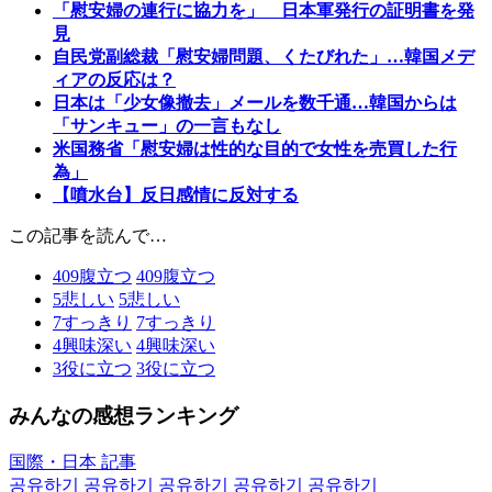
「慰安婦の連行に協力を」 日本軍発行の証明書を発
見
自民党副総裁「慰安婦問題、くたびれた」…韓国メデ
ィアの反応は？
日本は「少女像撤去」メールを数千通…韓国からは
「サンキュー」の一言もなし
米国務省「慰安婦は性的な目的で女性を売買した行
為」
【噴水台】反日感情に反対する
この記事を読んで…
409
腹立つ
409
腹立つ
5
悲しい
5
悲しい
7
すっきり
7
すっきり
4
興味深い
4
興味深い
3
役に立つ
3
役に立つ
みんなの感想ランキング
国際・日本 記事
공유하기
공유하기
공유하기
공유하기
공유하기