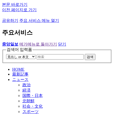
본문 바로가기
이전 페이지로 가기
공유하기
주요 서비스 메뉴 열기
주요서비스
중앙일보
메가메뉴로 돌아가기
닫기
검색어 입력폼
검색
HOME
最新記事
ニュース
政治
経済
国際・日本
北朝鮮
社会・文化
スポーツ