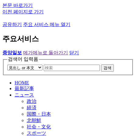
본문 바로가기
이전 페이지로 가기
공유하기
주요 서비스 메뉴 열기
주요서비스
중앙일보
메가메뉴로 돌아가기
닫기
검색어 입력폼
검색
HOME
最新記事
ニュース
政治
経済
国際・日本
北朝鮮
社会・文化
スポーツ