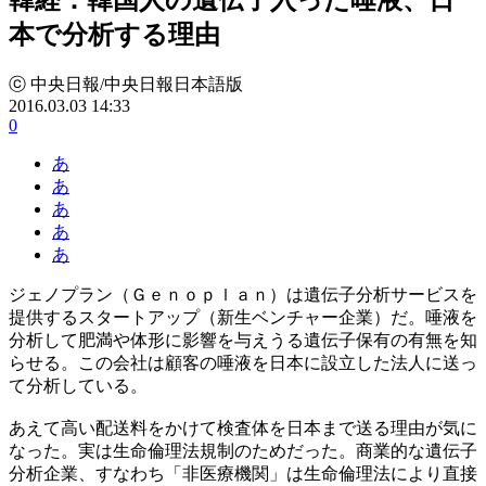
本で分析する理由
ⓒ 中央日報/中央日報日本語版
2016.03.03 14:33
0
あ
あ
あ
あ
あ
ジェノプラン（Ｇｅｎｏｐｌａｎ）は遺伝子分析サービスを
提供するスタートアップ（新生ベンチャー企業）だ。唾液を
分析して肥満や体形に影響を与えうる遺伝子保有の有無を知
らせる。この会社は顧客の唾液を日本に設立した法人に送っ
て分析している。
あえて高い配送料をかけて検査体を日本まで送る理由が気に
なった。実は生命倫理法規制のためだった。商業的な遺伝子
分析企業、すなわち「非医療機関」は生命倫理法により直接