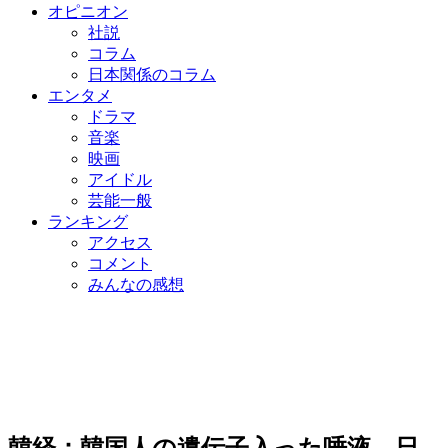
オピニオン
社説
コラム
日本関係のコラム
エンタメ
ドラマ
音楽
映画
アイドル
芸能一般
ランキング
アクセス
コメント
みんなの感想
韓経：韓国人の遺伝子入った唾液、日