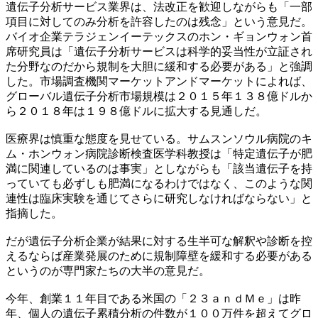
遺伝子分析サービス業界は、法改正を歓迎しながらも「一部
項目に対してのみ分析を許容したのは残念」という意見だ。
バイオ企業テラジェンイーテックスのホン・ギョンウォン首
席研究員は「遺伝子分析サービスは科学的妥当性が立証され
た分野なのだから規制を大胆に緩和する必要がある」と強調
した。市場調査機関マーケットアンドマーケットによれば、
グローバル遺伝子分析市場規模は２０１５年１３８億ドルか
ら２０１８年は１９８億ドルに拡大する見通しだ。
医療界は慎重な態度を見せている。サムスンソウル病院のキ
ム・ホンウォン病院診断検査医学科教授は「特定遺伝子が肥
満に関連しているのは事実」としながらも「該当遺伝子を持
っていても必ずしも肥満になるわけではなく、このような関
連性は臨床実験を通じてさらに研究しなければならない」と
指摘した。
だが遺伝子分析企業が結果に対する生半可な解釈や診断を控
えるならば産業発展のために規制障壁を緩和する必要がある
というのが専門家たちの大半の意見だ。
今年、創業１１年目である米国の「２３ａｎｄＭｅ」は昨
年、個人の遺伝子累積分析の件数が１００万件を超えてグロ