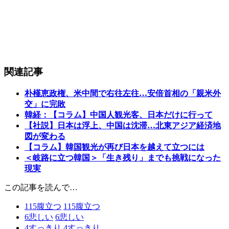
関連記事
朴槿恵政権、米中間で右往左往…安倍首相の「親米外
交」に完敗
韓経：【コラム】中国人観光客、日本だけに行って
【社説】日本は浮上、中国は沈滞…北東アジア経済地
図が変わる
【コラム】韓国観光が再び日本を越えて立つには
＜岐路に立つ韓国＞「生き残り」までも挑戦になった
現実
この記事を読んで…
115
腹立つ
115
腹立つ
6
悲しい
6
悲しい
4
すっきり
4
すっきり