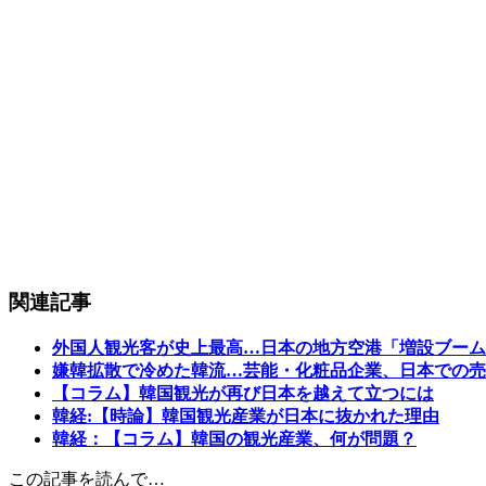
関連記事
外国人観光客が史上最高…日本の地方空港「増設ブーム
嫌韓拡散で冷めた韓流…芸能・化粧品企業、日本での売
【コラム】韓国観光が再び日本を越えて立つには
韓経:【時論】韓国観光産業が日本に抜かれた理由
韓経：【コラム】韓国の観光産業、何が問題？
この記事を読んで…