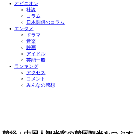
オピニオン
社説
コラム
日本関係のコラム
エンタメ
ドラマ
音楽
映画
アイドル
芸能一般
ランキング
アクセス
コメント
みんなの感想
韓経：中国人観光客の韓国観光をつぶす