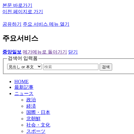
본문 바로가기
이전 페이지로 가기
공유하기
주요 서비스 메뉴 열기
주요서비스
중앙일보
메가메뉴로 돌아가기
닫기
검색어 입력폼
검색
HOME
最新記事
ニュース
政治
経済
国際・日本
北朝鮮
社会・文化
スポーツ