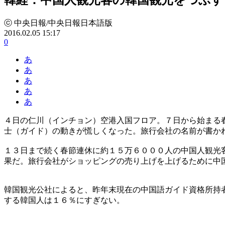
ⓒ 中央日報/中央日報日本語版
2016.02.05 15:17
0
あ
あ
あ
あ
あ
４日の仁川（インチョン）空港入国フロア。７日から始まる
士（ガイド）の動きが慌しくなった。旅行会社の名前が書か
１３日まで続く春節連休に約１５万６０００人の中国人観光
果だ。旅行会社がショッピングの売り上げを上げるために中
韓国観光公社によると、昨年末現在の中国語ガイド資格所持
する韓国人は１６％にすぎない。