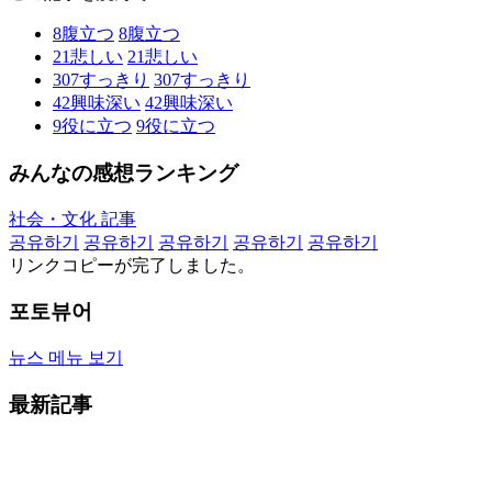
8
腹立つ
8
腹立つ
21
悲しい
21
悲しい
307
すっきり
307
すっきり
42
興味深い
42
興味深い
9
役に立つ
9
役に立つ
みんなの感想ランキング
社会・文化 記事
공유하기
공유하기
공유하기
공유하기
공유하기
リンクコピーが完了しました。
포토뷰어
뉴스 메뉴 보기
最新記事