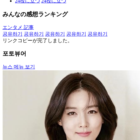
24
役に立つ
24
役に立つ
みんなの感想ランキング
エンタメ 記事
공유하기
공유하기
공유하기
공유하기
공유하기
リンクコピーが完了しました。
포토뷰어
뉴스 메뉴 보기