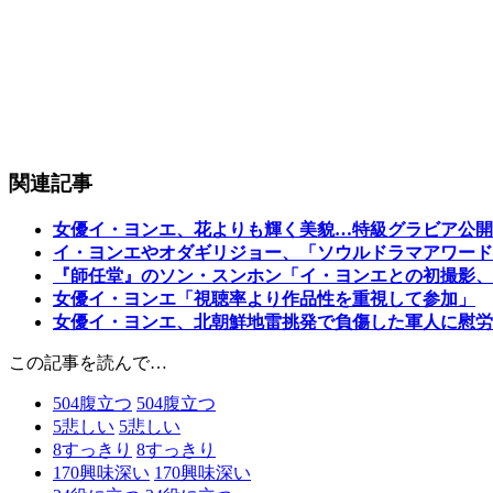
関連記事
女優イ・ヨンエ、花よりも輝く美貌…特級グラビア公開
イ・ヨンエやオダギリジョー、「ソウルドラマアワード
『師任堂』のソン・スンホン「イ・ヨンエとの初撮影、
女優イ・ヨンエ「視聴率より作品性を重視して参加」
女優イ・ヨンエ、北朝鮮地雷挑発で負傷した軍人に慰労
この記事を読んで…
504
腹立つ
504
腹立つ
5
悲しい
5
悲しい
8
すっきり
8
すっきり
170
興味深い
170
興味深い