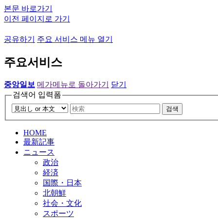
본문 바로가기
이전 페이지로 가기
공유하기
주요 서비스 메뉴 열기
주요서비스
중앙일보
메가메뉴로 돌아가기
닫기
검색어 입력폼
검색
HOME
最新記事
ニュース
政治
経済
国際・日本
北朝鮮
社会・文化
スポーツ