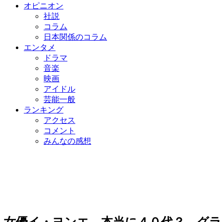
オピニオン
社説
コラム
日本関係のコラム
エンタメ
ドラマ
音楽
映画
アイドル
芸能一般
ランキング
アクセス
コメント
みんなの感想
女優イ・ヨンエ、本当に４０代？ グラ