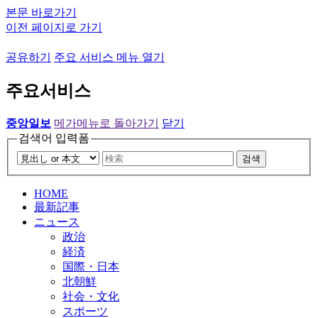
본문 바로가기
이전 페이지로 가기
공유하기
주요 서비스 메뉴 열기
주요서비스
중앙일보
메가메뉴로 돌아가기
닫기
검색어 입력폼
검색
HOME
最新記事
ニュース
政治
経済
国際・日本
北朝鮮
社会・文化
スポーツ