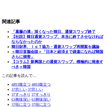
関連記事
「葛藤の溝」深くなった韓日、通貨スワップ終了
【社説】韓日通貨スワップ、本当に終了させなければ
ならなかったのか
韓日財界、ＩｏＴ協力・通貨スワップ再開案を議論
＜韓日首脳会談＞「日本と経済まで疎遠になれば韓国
さらに損害」
【コラム】新興国との通貨スワップ、積極的に推進す
べき＝韓国
この記事を読んで…
4893
腹立つ
4893
腹立つ
37
悲しい
37
悲しい
37
すっきり
37
すっきり
63
興味深い
63
興味深い
37
役に立つ
37
役に立つ