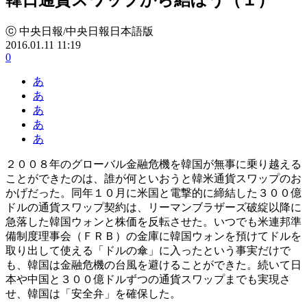
ⓒ 中央日報/中央日報日本語版
2016.01.11 11:19
0
あ
あ
あ
あ
あ
２００８年のグローバル金融危機を韓国が無事に乗り越える
ことができたのは、誰が何といおうと韓米通貨スワップのお
かげだった。同年１０月に米国と電撃的に締結した３００億
ドルの通貨スワップ契約は、リーマンブラザーズ破綻以降に
急落した韓国ウォンと株価を反転させた。いつでも米連邦準
備制度理事会（ＦＲＢ）の金庫に韓国ウォンを預けてドルを
取り出して使える「ドルの傘」に入ったという事実だけで
も、韓国は金融危機の台風を避けることができた。続いて日
本や中国と３００億ドルずつの通貨スワップまでも実現さ
せ、韓国は「安全弁」を確保した。