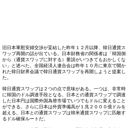
旧日本軍慰安婦交渉が妥結した昨年１２月以降、韓日通貨ス
ワップ再開の話が出ている。日本財務省の関係者は「韓国側
から（通貨スワップに対する）要請がいつきてもおかしくな
い」と述べた。全国経済人連合会は昨年１０月に東京で開か
れた韓日財界会議で韓日通貨スワップを再開しようと提案し
た。
韓日通貨スワップは２つの点で意味がある。一つは、非常時
に韓国のドル調達手段となる。日本との通貨スワップで調達
した日本円は国際外国為替市場でいつでもドルに変えること
ができる。さらに日本は外貨準備高が１兆２０００億ドルを
超える。日本との通貨スワップは韓米通貨スワップに匹敵す
るドル確保ルートだ。