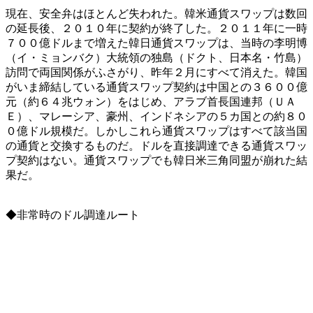
現在、安全弁はほとんど失われた。韓米通貨スワップは数回
の延長後、２０１０年に契約が終了した。２０１１年に一時
７００億ドルまで増えた韓日通貨スワップは、当時の李明博
（イ・ミョンバク）大統領の独島（ドクト、日本名・竹島）
訪問で両国関係がふさがり、昨年２月にすべて消えた。韓国
がいま締結している通貨スワップ契約は中国との３６００億
元（約６４兆ウォン）をはじめ、アラブ首長国連邦（ＵＡ
Ｅ）、マレーシア、豪州、インドネシアの５カ国との約８０
０億ドル規模だ。しかしこれら通貨スワップはすべて該当国
の通貨と交換するものだ。ドルを直接調達できる通貨スワッ
プ契約はない。通貨スワップでも韓日米三角同盟が崩れた結
果だ。
◆非常時のドル調達ルート