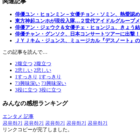
関連記事
俳優ユン・ヒョンミン－女優チョン・ソミン、熱愛認め
東方神起ユンホが現役入隊…２世代アイドルグループメ
俳優アン・ジェウク＆女優チェ・ヒョンジュ、きょう結
俳優チャン・グンソク、日本コンサートツアーに出撃！
ＪＹＪキム・ジュンス、ミュージカル『デスノート』の
この記事を読んで…
2
腹立つ
2
腹立つ
2
悲しい
2
悲しい
1
すっきり
1
すっきり
73
興味深い
73
興味深い
3
役に立つ
3
役に立つ
みんなの感想ランキング
エンタメ 記事
공유하기
공유하기
공유하기
공유하기
공유하기
リンクコピーが完了しました。