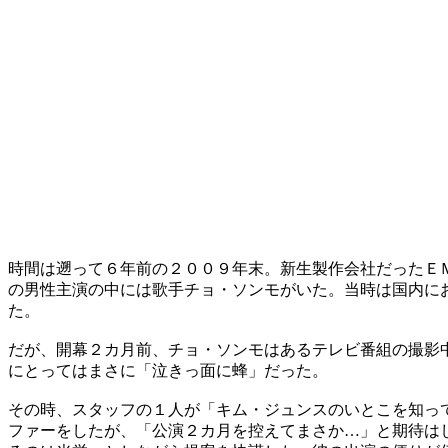
時間は遡って６年前の２００９年末。新生製作会社だったＥ
の男性主演の中には歌手チョ・ソンモがいた。当時は国内に
た。
だが、開幕２カ月前、チョ・ソンモはあるテレビ番組の撮影
にとってはまさに「泣きっ面に蜂」だった。
その時、スタッフの１人が「キム・ジュンスのいとこを知っ
ファーをしたが、「公演２カ月を控えてまさか…」と期待は