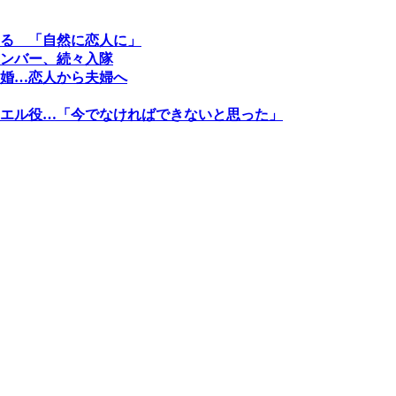
る 「自然に恋人に」
ンバー、続々入隊
婚…恋人から夫婦へ
エル役…「今でなければできないと思った」