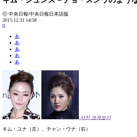
ⓒ 中央日報/中央日報日本語版
2015.12.31 14:58
0
あ
あ
あ
あ
あ
사진 크게보기
キム・ユナ（左）、チャン・ウナ（右）