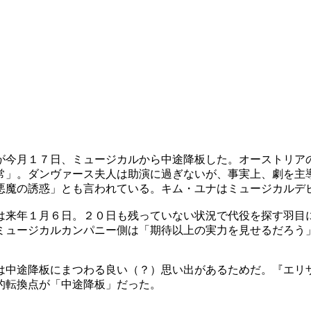
が今月１７日、ミュージカルから中途降板した。オーストリア
常」。ダンヴァース夫人は助演に過ぎないが、事実上、劇を主
悪魔の誘惑」とも言われている。キム・ユナはミュージカルデ
は来年１月６日。２０日も残っていない状況で代役を探す羽目
ミュージカルカンパニー側は「期待以上の実力を見せるだろう
は中途降板にまつわる良い（？）思い出があるためだ。『エリ
的転換点が「中途降板」だった。