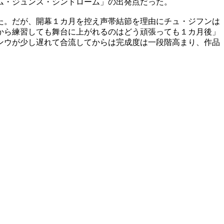
ム・ジュンス・シンドローム」の出発点だった。
た。だが、開幕１カ月を控え声帯結節を理由にチュ・ジフンは
から練習しても舞台に上がれるのはどう頑張っても１カ月後」
ンウが少し遅れて合流してからは完成度は一段階高まり、作品