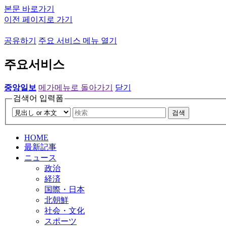
본문 바로가기
이전 페이지로 가기
공유하기
주요 서비스 메뉴 열기
주요서비스
중앙일보
메가메뉴로 돌아가기
닫기
검색어 입력폼
검색
HOME
最新記事
ニュース
政治
経済
国際・日本
北朝鮮
社会・文化
スポーツ