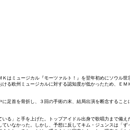
ＭＫはミュージカル『モーツァルト！』を翌年初めにソウル世
おける欧州ミュージカルに対する認知度が低かったため、ＥＭ
中に足首を骨折し、３回の手術の末、結局出演を断念すること
ている」と手を上げた。トップアイドル出身で歌唱力まで備え
していなかった。しかし、予想に反してキム・ジュンスは「ず