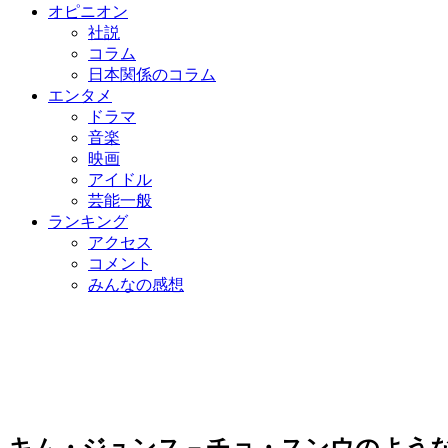
オピニオン
社説
コラム
日本関係のコラム
エンタメ
ドラマ
音楽
映画
アイドル
芸能一般
ランキング
アクセス
コメント
みんなの感想
キム・ジュンス－チョ・スンウのよう