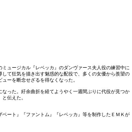
のミュージカル『レベッカ』のダンヴァース夫人役の練習中に
導して狂気を描き出す魅惑的な配役で、多くの女優から羨望の
ビューを断念せざるを得なくなった。
になった。紆余曲折を経てようやく一週間ぶりに代役が見つか
」と伝えた。
ザベート』『ファントム』『レベッカ』等を制作したＥＭＫが