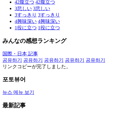
42
腹立つ
42
腹立つ
3
悲しい
3
悲しい
3
すっきり
3
すっきり
4
興味深い
4
興味深い
1
役に立つ
1
役に立つ
みんなの感想ランキング
国際・日本 記事
공유하기
공유하기
공유하기
공유하기
공유하기
リンクコピーが完了しました。
포토뷰어
뉴스 메뉴 보기
最新記事