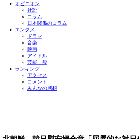
オピニオン
社説
コラム
日本関係のコラム
エンタメ
ドラマ
音楽
映画
アイドル
芸能一般
ランキング
アクセス
コメント
みんなの感想
北朝鮮、韓日慰安婦合意「屈辱的な対日