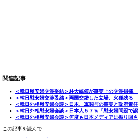
関連記事
＜韓日慰安婦交渉妥結＞朴大統領が事実上の交渉指揮、
＜韓日慰安婦交渉妥結＞両国交錯した立場、火種残る
＜韓日外相慰安婦会談＞日本、軍関与の事実と政府責任
＜韓日外相慰安婦会談＞日本人５７％「慰安婦問題で譲
＜韓日外相慰安婦会談＞何度も日本メディアに振り回さ
この記事を読んで…