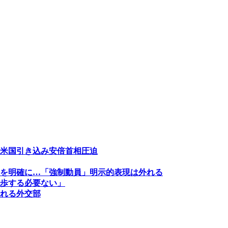
米国引き込み安倍首相圧迫
を明確に…「強制動員」明示的表現は外れる
歩する必要ない」
れる外交部