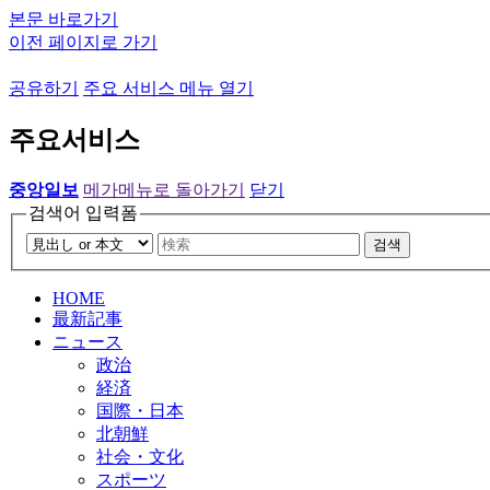
본문 바로가기
이전 페이지로 가기
공유하기
주요 서비스 메뉴 열기
주요서비스
중앙일보
메가메뉴로 돌아가기
닫기
검색어 입력폼
검색
HOME
最新記事
ニュース
政治
経済
国際・日本
北朝鮮
社会・文化
スポーツ