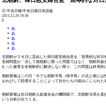
ⓒ 中央日報/中央日報日本語版
2015.12.29 18:38
0
あ
あ
あ
あ
あ
北朝鮮が２８日に妥結した韓日慰安婦合意を「屈辱的な対日
安婦問題が「決して南朝鮮に限った問題ではなく、朝鮮民族
むった被害を全朝鮮的に解決しない限り、この問題は終局的
朝鮮新報はこの日「今でも朝鮮半島（韓半島）の北と南には
おわびして賠償することによって自分たちの踏みにじられた
朝鮮新報は在日朝鮮人総連合会の機関紙で、北朝鮮当局を直
いう分析が出てくる。