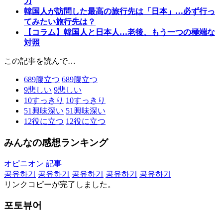
力
韓国人が訪問した最高の旅行先は「日本」…必ず行っ
てみたい旅行先は？
【コラム】韓国人と日本人…老後、もう一つの極端な
対照
この記事を読んで…
689
腹立つ
689
腹立つ
9
悲しい
9
悲しい
10
すっきり
10
すっきり
51
興味深い
51
興味深い
12
役に立つ
12
役に立つ
みんなの感想ランキング
オピニオン 記事
공유하기
공유하기
공유하기
공유하기
공유하기
リンクコピーが完了しました。
포토뷰어