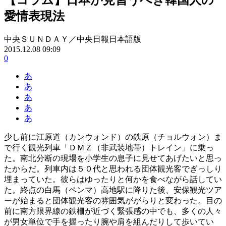
愛情表現法
中央ＳＵＮＤＡＹ／中央日報日本語版
2015.12.08 09:09
0
あ
あ
あ
あ
あ
少し前に江原道（カンウォンド）の鉄原（チョルウォン）ま
で行く観光列車「ＤＭＺ（非武装地帯）トレイン」に乗っ
た。南北分断の現場を小学生の息子に見せてあげたいと思っ
たからだ。列車内は５０代と思われる団体観光客でぎっしり
埋まっていた。彼らはゆったりと何かを食べながら話してい
た。終点の白馬（ペンマ）高地駅に降りた後、安保観光ツア
ーが始まると団体観光客の雰囲気ががらりと変わった。目の
前に南方限界線の鉄柵が近づく緊張感の中でも、多くの人々
が男女単位で手を握ったり腕や肩を組んだりして歩いてい