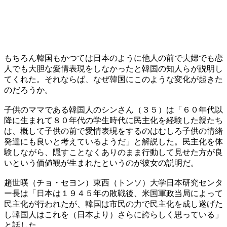
もちろん韓国もかつては日本のように他人の前で夫婦でも恋
人でも大胆な愛情表現をしなかったと韓国の知人らが説明し
てくれた。それならば、なぜ韓国にこのような変化が起きた
のだろうか。
子供のママである韓国人のシンさん（３５）は「６０年代以
降に生まれて８０年代の学生時代に民主化を経験した親たち
は、概して子供の前で愛情表現をするのはむしろ子供の情緒
発達にも良いと考えているようだ」と解説した。民主化を体
験しながら、隠すことなくありのまま行動して見せた方が良
いという価値観が生まれたというのが彼女の説明だ。
趙世暎（チョ・セヨン）東西（トンソ）大学日本研究センタ
ー長は「日本は１９４５年の敗戦後、米国軍政当局によって
民主化が行われたが、韓国は市民の力で民主化を成し遂げた
し韓国人はこれを（日本より）さらに誇らしく思っている」
と話した。