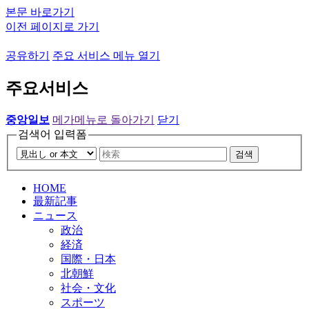
본문 바로가기
이전 페이지로 가기
공유하기
주요 서비스 메뉴 열기
주요서비스
중앙일보
메가메뉴로 돌아가기
닫기
검색어 입력폼
검색
HOME
最新記事
ニュース
政治
経済
国際・日本
北朝鮮
社会・文化
スポーツ