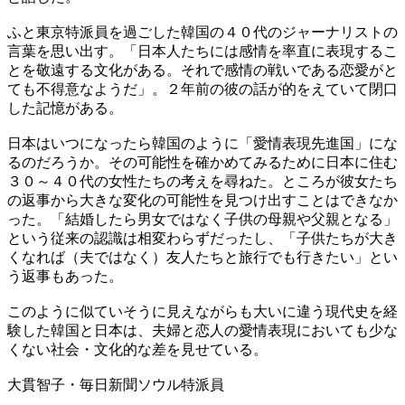
ふと東京特派員を過ごした韓国の４０代のジャーナリストの
言葉を思い出す。「日本人たちには感情を率直に表現するこ
とを敬遠する文化がある。それで感情の戦いである恋愛がと
ても不得意なようだ」。２年前の彼の話が的をえていて閉口
した記憶がある。
日本はいつになったら韓国のように「愛情表現先進国」にな
るのだろうか。その可能性を確かめてみるために日本に住む
３０～４０代の女性たちの考えを尋ねた。ところが彼女たち
の返事から大きな変化の可能性を見つけ出すことはできなか
った。「結婚したら男女ではなく子供の母親や父親となる」
という従来の認識は相変わらずだったし、「子供たちが大き
くなれば（夫ではなく）友人たちと旅行でも行きたい」とい
う返事もあった。
このように似ていそうに見えながらも大いに違う現代史を経
験した韓国と日本は、夫婦と恋人の愛情表現においても少な
くない社会・文化的な差を見せている。
大貫智子・毎日新聞ソウル特派員