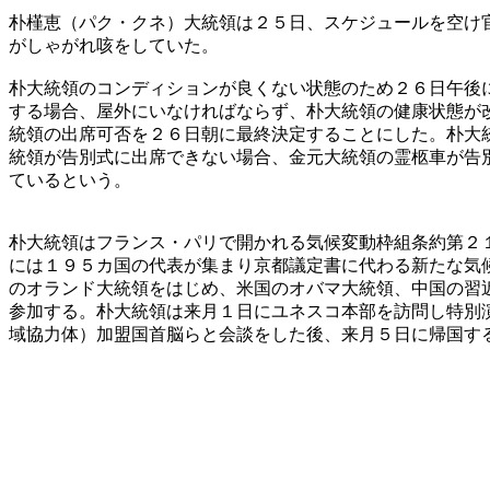
朴槿恵（パク・クネ）大統領は２５日、スケジュールを空け
がしゃがれ咳をしていた。
朴大統領のコンディションが良くない状態のため２６日午後
する場合、屋外にいなければならず、朴大統領の健康状態が
統領の出席可否を２６日朝に最終決定することにした。朴大
統領が告別式に出席できない場合、金元大統領の霊柩車が告
ているという。
朴大統領はフランス・パリで開かれる気候変動枠組条約第２
には１９５カ国の代表が集まり京都議定書に代わる新たな気
のオランド大統領をはじめ、米国のオバマ大統領、中国の習
参加する。朴大統領は来月１日にユネスコ本部を訪問し特別
域協力体）加盟国首脳らと会談をした後、来月５日に帰国す