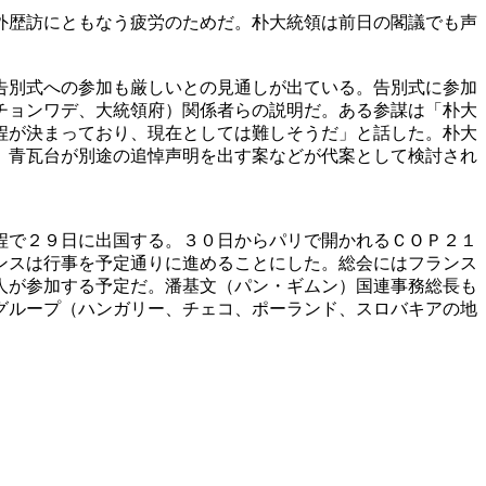
外歴訪にともなう疲労のためだ。朴大統領は前日の閣議でも声
告別式への参加も厳しいとの見通しが出ている。告別式に参加
チョンワデ、大統領府）関係者らの説明だ。ある参謀は「朴大
程が決まっており、現在としては難しそうだ」と話した。朴大
、青瓦台が別途の追悼声明を出す案などが代案として検討され
程で２９日に出国する。３０日からパリで開かれるＣＯＰ２１
ンスは行事を予定通りに進めることにした。総会にはフランス
人が参加する予定だ。潘基文（パン・ギムン）国連事務総長も
グループ（ハンガリー、チェコ、ポーランド、スロバキアの地