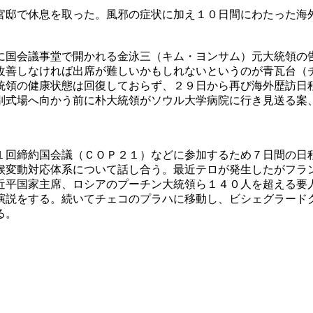
官邸で休息を取った。風邪の症状に加え１０日間にわたった海
に国会議事堂で開かれる金泳三（キム・ヨンサム）元大統領の
改善しなければ出席が難しいかもしれないというのが青瓦台（
統領の健康状態は回復しておらず、２９日から再び海外歴訪日
別式場へ向かう前に朴大統領がソウル大学病院に行き見送る案
１回締約国会議（ＣＯＰ２１）などに参加するため７日間の日
候変動対応体系について話し合う。最近テロが発生したがフラ
近平国家主席、ロシアのプーチン大統領ら１４０人を超える要
演説をする。続いてチェコのプラハに移動し、ビシェグラード
る。