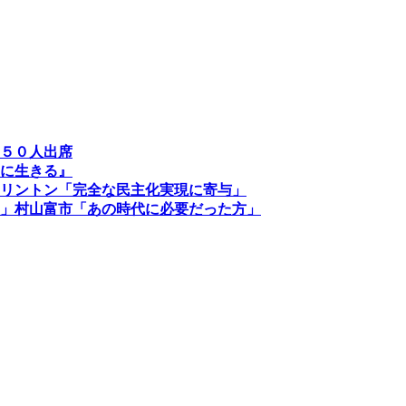
５０人出席
に生きる』
リントン「完全な民主化実現に寄与」
」村山富市「あの時代に必要だった方」