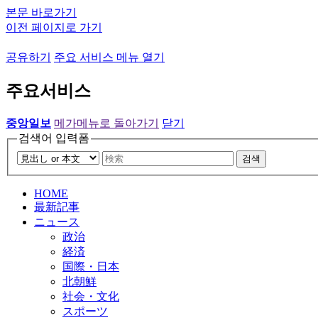
본문 바로가기
이전 페이지로 가기
공유하기
주요 서비스 메뉴 열기
주요서비스
중앙일보
메가메뉴로 돌아가기
닫기
검색어 입력폼
검색
HOME
最新記事
ニュース
政治
経済
国際・日本
北朝鮮
社会・文化
スポーツ