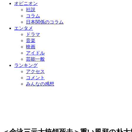
オピニオン
社説
コラム
日本関係のコラム
エンタメ
ドラマ
音楽
映画
アイドル
芸能一般
ランキング
アクセス
コメント
みんなの感想
＜金泳三元大統領死去＞重い風邪の朴大