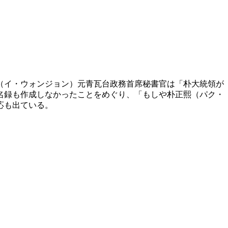
（イ・ウォンジョン）元青瓦台政務首席秘書官は「朴大統領が
名録も作成しなかったことをめぐり、「もしや朴正熙（パク・
応も出ている。