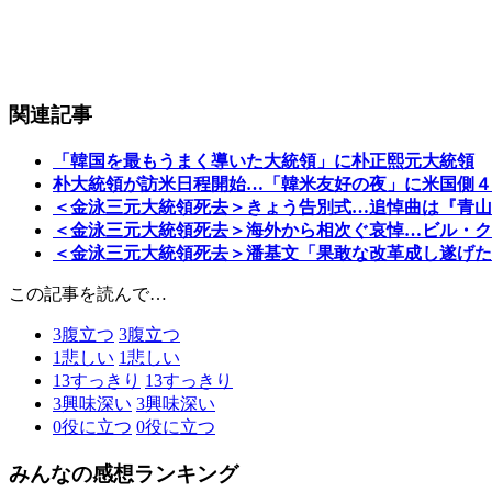
関連記事
「韓国を最もうまく導いた大統領」に朴正熙元大統領
朴大統領が訪米日程開始…「韓米友好の夜」に米国側４
＜金泳三元大統領死去＞きょう告別式…追悼曲は『青山
＜金泳三元大統領死去＞海外から相次ぐ哀悼…ビル・ク
＜金泳三元大統領死去＞潘基文「果敢な改革成し遂げた
この記事を読んで…
3
腹立つ
3
腹立つ
1
悲しい
1
悲しい
13
すっきり
13
すっきり
3
興味深い
3
興味深い
0
役に立つ
0
役に立つ
みんなの感想ランキング