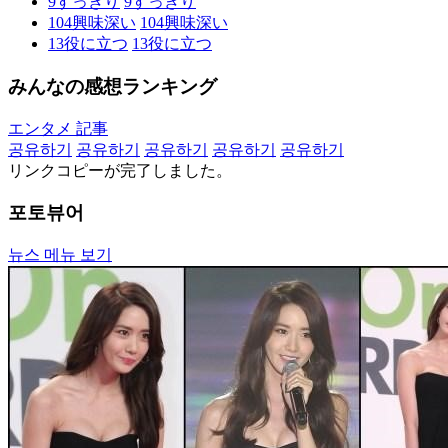
9
すっきり
9
すっきり
104
興味深い
104
興味深い
13
役に立つ
13
役に立つ
みんなの感想ランキング
エンタメ 記事
공유하기
공유하기
공유하기
공유하기
공유하기
リンクコピーが完了しました。
포토뷰어
뉴스 메뉴 보기