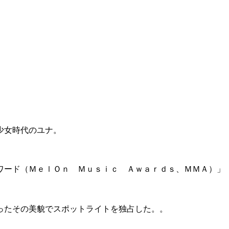
少女時代のユナ。
ワード（ＭｅｌＯｎ Ｍｕｓｉｃ Ａｗａｒｄｓ、ＭＭＡ）」
ったその美貌でスポットライトを独占した。。