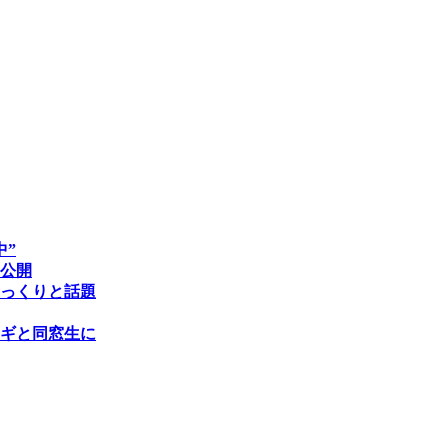
中”
公開
っくりと話題
ギと同窓生に