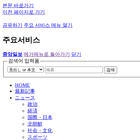
본문 바로가기
이전 페이지로 가기
공유하기
주요 서비스 메뉴 열기
주요서비스
중앙일보
메가메뉴로 돌아가기
닫기
검색어 입력폼
검색
HOME
最新記事
ニュース
政治
経済
国際・日本
北朝鮮
社会・文化
スポーツ