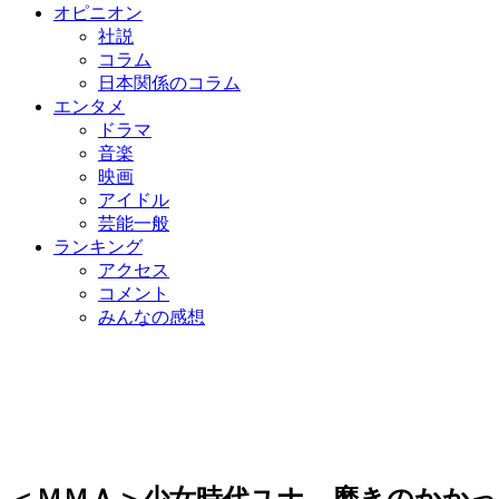
オピニオン
社説
コラム
日本関係のコラム
エンタメ
ドラマ
音楽
映画
アイドル
芸能一般
ランキング
アクセス
コメント
みんなの感想
＜ＭＭＡ＞少女時代ユナ、磨きのかか