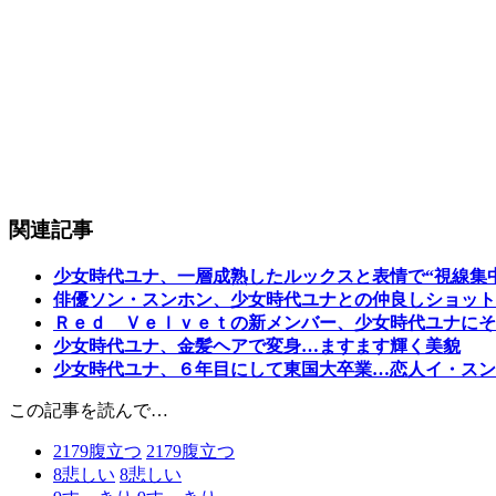
関連記事
少女時代ユナ、一層成熟したルックスと表情で“視線集
俳優ソン・スンホン、少女時代ユナとの仲良しショット
Ｒｅｄ Ｖｅｌｖｅｔの新メンバー、少女時代ユナにそ
少女時代ユナ、金髪ヘアで変身…ますます輝く美貌
少女時代ユナ、６年目にして東国大卒業…恋人イ・スン
この記事を読んで…
2179
腹立つ
2179
腹立つ
8
悲しい
8
悲しい