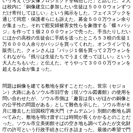
いう考えで少女像プロジェクトを構想した」と話した。２人
は校内に「銅像建立に参加したい生徒は５０００ウォンずつ
だけ寄付してほしい」という掲示をした。フェイスブックを
通じて同窓・保護者らにも訴えた。募金５００万ウォン余り
が集まった。それで慰安婦被害女性らを象徴する「蝶々バッ
ジ」を作って１個２０００ウォンで売った。手当たりしだい
にほかの高校の生徒会に手紙を送ったところ５３校の生徒１
万６０００人余りがバッジを買ってくれた。オンラインでも
販売した。クォンさんは「バッジ１個を買って２万ウォンを
くれながら『残りは生徒たちでうまく使ってほしい』という
大人たちもいた」と伝えた。そうやって３０００万ウォンを
超えるお金が集まった。
問題は銅像を建てる敷地を探すことだった。世宗（セジョ
ン）大路にあるソウル市旧庁舎（現ソウル図書館）の使用を
問い合わせたが、ソウル市側は「趣旨は良いがほかの銅像と
の公平性の問題がある」として難色を示した。ソウル市が８
月に撤去した旧国税庁南大門（ナムデムン）別館の敷地も調
べてみた。敷地を明け渡すには時間が長くかかるとのことだ
った。ソウル市立美術館そばの空き地も調べてみたが文化財
庁の許可という行政手続きに行き詰まった。最後の希望で門