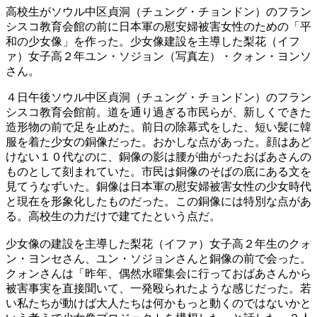
高校生がソウル中区貞洞（チュング・チョンドン）のフラン
シスコ教育会館の前に日本軍の慰安婦被害女性のための「平
和の少女像」を作った。少女像建設を主導した梨花（イフ
ァ）女子高２年ユン・ソジョン（写真左）・クォン・ヨンソ
さん。
４日午後ソウル中区貞洞（チュング・チョンドン）のフラン
シスコ教育会館前。道を通り過ぎる市民らが、新しくできた
造形物の前で足を止めた。前日の除幕式をした、短い髪に韓
服を着た少女の銅像だった。おかしな点があった。顔はあど
けない１０代なのに、銅像の影は腰が曲がったおばあさんの
ものとして刻まれていた。市民は銅像のそばの底にある文を
見てうなずいた。銅像は日本軍の慰安婦被害女性の少女時代
と現在を形象化したものだった。この銅像には特別な点があ
る。高校生の力だけで建てたという点だ。
少女像の建設を主導した梨花（イファ）女子高２年生のクォ
ン・ヨンセさん、ユン・ソジョンさんと銅像の前で会った。
クォンさんは「昨年、偶然水曜集会に行っておばあさんから
被害事実を直接聞いて、一発殴られたような感じだった。若
い私たちが動けば大人たちは何かもっと動くのではないかと