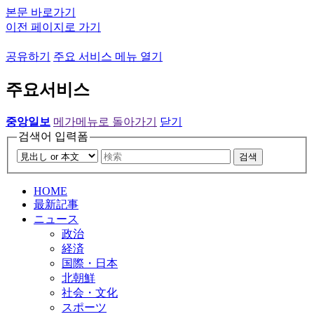
본문 바로가기
이전 페이지로 가기
공유하기
주요 서비스 메뉴 열기
주요서비스
중앙일보
메가메뉴로 돌아가기
닫기
검색어 입력폼
검색
HOME
最新記事
ニュース
政治
経済
国際・日本
北朝鮮
社会・文化
スポーツ