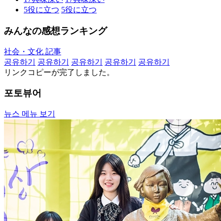
5
役に立つ
5
役に立つ
みんなの感想ランキング
社会・文化 記事
공유하기
공유하기
공유하기
공유하기
공유하기
リンクコピーが完了しました。
포토뷰어
뉴스 메뉴 보기