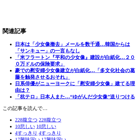
関連記事
日本は「少女像撤去」メールを数千通…韓国からは
「サンキュー」の一言もなし
「米フラートン『平和の少女像』建設が白紙化…２０
０万ドルの保険要求」
豪での慰安婦少女像建立が白紙化…「多文化社会の葛
藤を触発させるおそれ」
日系俳優がニューヨークに「慰安婦少女像」建てる理
由は？
「杭テロ」日本人また…“ゆがんだ少女像”送りつける
この記事を読んで…
228
腹立つ
228
腹立つ
10
悲しい
10
悲しい
4
すっきり
4
すっきり
17
興味深い
17
興味深い