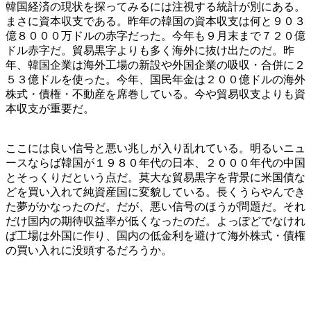
韓国経済の現状を探ってみるには注視する統計が別にある。
まさに資本収支である。昨年の韓国の資本収支は何と９０３
億８０００万ドルの赤字だった。今年も９月末まで７２０億
ドル赤字だ。貿易黒字よりも多く海外に抜け出たのだ。昨
年、韓国企業は海外工場の新設や外国企業の吸収・合併に２
５３億ドルを使った。今年、国民年金は２００億ドルの海外
株式・債権・不動産を席巻している。今や貿易収支よりも資
本収支が重要だ。
ここには良い信号と悪い兆しが入り乱れている。明るいニュ
ースならば韓国が１９８０年代の日本、２０００年代の中国
とそっくりだという点だ。莫大な貿易黒字を背景に米国債な
どを買い入れて純資産国に変貌している。長くうらやんでき
た夢がかなったのだ。だが、悪い信号のほうが問題だ。それ
だけ国内の期待収益率が低くなったのだ。よっぽどでなけれ
ば工場は外国に作り、国内の低金利を避けて海外株式・債権
の買い入れに没頭するだろうか。