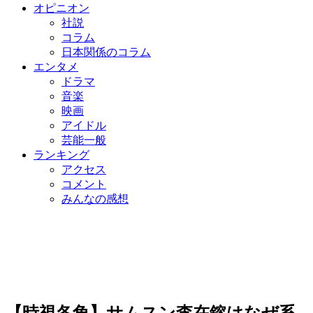
オピニオン
社説
コラム
日本関係のコラム
エンタメ
ドラマ
音楽
映画
アイドル
芸能一般
ランキング
アクセス
コメント
みんなの感想
【時視各角】サムスン李在鎔はなぜ系