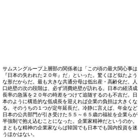
サムスングループ上層部の関係者は「この頃の最大関心事は
『日本の失われた２０年』だ」といった。驚くほど似たよう
な形だからだ。最も大きな共通分母は低出産・高齢化だ。人
口絶壁の次の段階は、必ず消費絶壁が訪れる。日本の経済成
長率の急落を２０年の時差をつけて追随するのも不吉だ。日
本のように構造的な低成長を迎えれば企業の負担は大きくな
る。そのうちの１つが定年延長だ。冷静に言えば、年金など
日本の公共部門が引き受けた５５～６５歳の福祉を企業らが
半強制で抱え込むことになった。企業家精神だというのか。
まともな精神の企業家ならば韓国でも日本でも国内投資を迷
うほかはない。