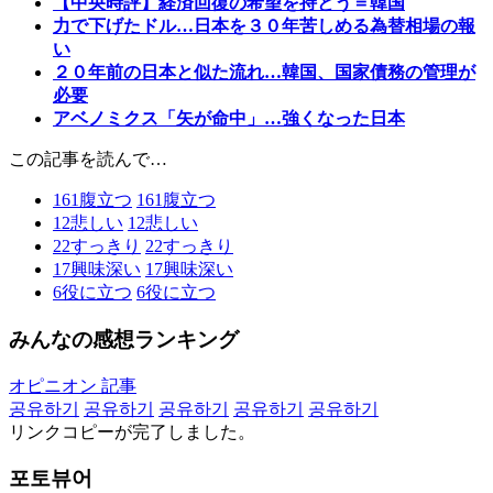
【中央時評】経済回復の希望を持とう＝韓国
力で下げたドル…日本を３０年苦しめる為替相場の報
い
２０年前の日本と似た流れ…韓国、国家債務の管理が
必要
アベノミクス「矢が命中」…強くなった日本
この記事を読んで…
161
腹立つ
161
腹立つ
12
悲しい
12
悲しい
22
すっきり
22
すっきり
17
興味深い
17
興味深い
6
役に立つ
6
役に立つ
みんなの感想ランキング
オピニオン 記事
공유하기
공유하기
공유하기
공유하기
공유하기
リンクコピーが完了しました。
포토뷰어