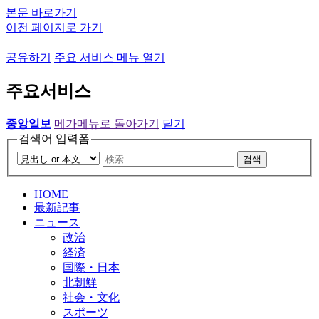
본문 바로가기
이전 페이지로 가기
공유하기
주요 서비스 메뉴 열기
주요서비스
중앙일보
메가메뉴로 돌아가기
닫기
검색어 입력폼
검색
HOME
最新記事
ニュース
政治
経済
国際・日本
北朝鮮
社会・文化
スポーツ