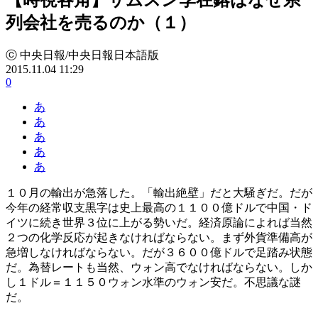
列会社を売るのか（１）
ⓒ 中央日報/中央日報日本語版
2015.11.04 11:29
0
あ
あ
あ
あ
あ
１０月の輸出が急落した。「輸出絶壁」だと大騒ぎだ。だが
今年の経常収支黒字は史上最高の１１００億ドルで中国・ド
イツに続き世界３位に上がる勢いだ。経済原論によれば当然
２つの化学反応が起きなければならない。まず外貨準備高が
急増しなければならない。だが３６００億ドルで足踏み状態
だ。為替レートも当然、ウォン高でなければならない。しか
し１ドル＝１１５０ウォン水準のウォン安だ。不思議な謎
だ。