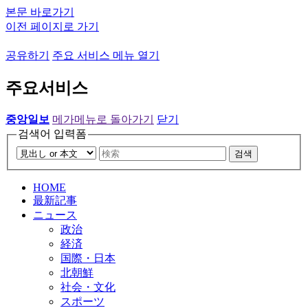
본문 바로가기
이전 페이지로 가기
공유하기
주요 서비스 메뉴 열기
주요서비스
중앙일보
메가메뉴로 돌아가기
닫기
검색어 입력폼
검색
HOME
最新記事
ニュース
政治
経済
国際・日本
北朝鮮
社会・文化
スポーツ