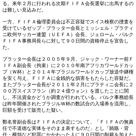
る。来年２月に行われる次期ＦＩＦＡ会長選挙に出馬するの
は難しい見込みだ。
一方、ＦＩＦＡ倫理委員会は不正容疑でスイス検察の捜査を
受けているゼップ・ブラッター会長とミッシェル・プラティ
ニ欧州サッカー連盟（ＵＥＦＡ）会長、ジェローム・バルク
ＦＩＦＡ事務局長らに対して９０日間の資格停止を宣告し
た。
ブラッター会長は２００５年９月、ジャック・ワーナー前Ｆ
ＩＦＡ副会長（拘束）に２０１０年南アフリカワールドカッ
プ（Ｗ杯）と２０１４年ブラジルワールドカップ放送中継権
を安く与え、ＦＩＦＡに金銭的な損害をもたらした容疑だ。
またブラッター会長が２０１１年２月にプラティニ会長に２
００万スイスフラン（約２４億ウォン）を渡したことに関
し、不法資金かどうか調査が行われている。バルク事務総長
は昨年開催されたブラジルＷ杯の数試合の入場券を流用し、
巨額を受けて販売した疑い。
鄭名誉副会長はＦＩＦＡの決定について、「ＦＩＦＡの無責
任で不道徳な実体をそのまま表すものだ」とし「賄賂・背
任・横領など犯罪にかかわった人に９０日間の制裁を加えた