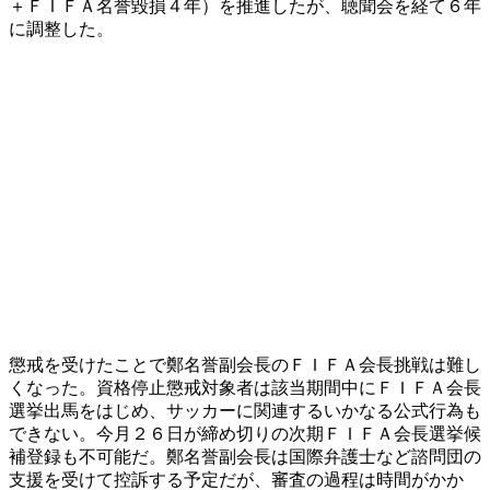
＋ＦＩＦＡ名誉毀損４年）を推進したが、聴聞会を経て６年
に調整した。
懲戒を受けたことで鄭名誉副会長のＦＩＦＡ会長挑戦は難し
くなった。資格停止懲戒対象者は該当期間中にＦＩＦＡ会長
選挙出馬をはじめ、サッカーに関連するいかなる公式行為も
できない。今月２６日が締め切りの次期ＦＩＦＡ会長選挙候
補登録も不可能だ。鄭名誉副会長は国際弁護士など諮問団の
支援を受けて控訴する予定だが、審査の過程は時間がかか