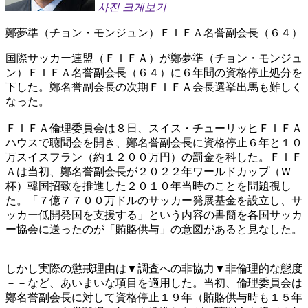
사진 크게보기
鄭夢準（チョン・モンジュン）ＦＩＦＡ名誉副会長（６４）
国際サッカー連盟（ＦＩＦＡ）が鄭夢準（チョン・モンジュ
ン）ＦＩＦＡ名誉副会長（６４）に６年間の資格停止処分を
下した。鄭名誉副会長の次期ＦＩＦＡ会長選挙出馬も難しく
なった。
ＦＩＦＡ倫理委員会は８日、スイス・チューリッヒＦＩＦＡ
ハウスで聴聞会を開き、鄭名誉副会長に資格停止６年と１０
万スイスフラン（約１２００万円）の罰金を科した。ＦＩＦ
Ａは当初、鄭名誉副会長が２０２２年ワールドカップ（Ｗ
杯）韓国招致を推進した２０１０年当時のことを問題視し
た。「７億７７００万ドルのサッカー発展基金を設立し、サ
ッカー低開発国を支援する」という内容の書簡を各国サッカ
ー協会に送ったのが「賄賂供与」の意図があると見なした。
しかし実際の懲戒理由は▼調査への非協力▼非倫理的な態度
－－など、あいまいな項目を適用した。当初、倫理委員会は
鄭名誉副会長に対して資格停止１９年（賄賂供与時も１５年