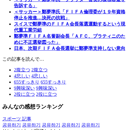
告訴する」
＜サッカー＞鄭夢準氏「ＦＩＦＡ倫理委が１９年資格
停止を推進…決死の抗戦」
スイスで鄭夢準のＦＩＦＡ会長落選運動するという現
代重工業労組
鄭夢準ＦＩＦＡ名誉副会長「ＡＦＣ、プラティニのた
めに不正選挙図った」
日本、次期ＦＩＦＡ会長選挙に鄭夢準支持しない意向
この記事を読んで…
2
腹立つ
2
腹立つ
4
悲しい
4
悲しい
655
すっきり
655
すっきり
9
興味深い
9
興味深い
2
役に立つ
2
役に立つ
みんなの感想ランキング
スポーツ 記事
공유하기
공유하기
공유하기
공유하기
공유하기