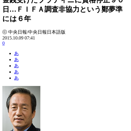
日…ＦＩＦＡ調査非協力という鄭夢準
には６年
ⓒ 中央日報/中央日報日本語版
2015.10.09 07:41
0
あ
あ
あ
あ
あ