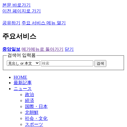
본문 바로가기
이전 페이지로 가기
공유하기
주요 서비스 메뉴 열기
주요서비스
중앙일보
메가메뉴로 돌아가기
닫기
검색어 입력폼
검색
HOME
最新記事
ニュース
政治
経済
国際・日本
北朝鮮
社会・文化
スポーツ