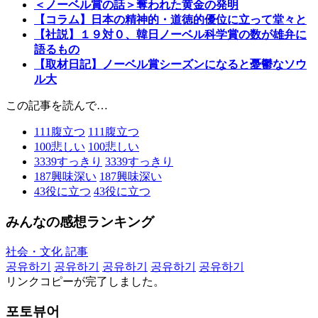
＜ノーベル賞の話＞奪われた黄金の発明
【コラム】日本の精神的・道徳的優位に立って堂々と
【社説】１９対０、韓日ノーベル科学賞の数が雄弁に
語るもの
【取材日記】ノーベル賞シーズンになると憂鬱なソウ
ル大
この記事を読んで…
111
腹立つ
111
腹立つ
100
悲しい
100
悲しい
3339
すっきり
3339
すっきり
187
興味深い
187
興味深い
43
役に立つ
43
役に立つ
みんなの感想ランキング
社会・文化 記事
공유하기
공유하기
공유하기
공유하기
공유하기
リンクコピーが完了しました。
포토뷰어