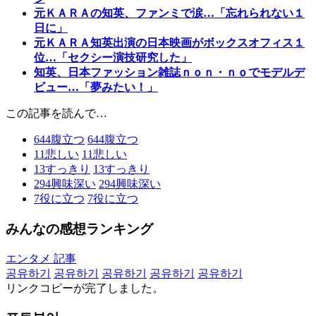
元ＫＡＲＡの知英、ファンミで涙…「忘れられない１
日に」
元ＫＡＲＡ知英出演の日本映画がボックスオフィス１
位…「セクシー演技研究した」
知英、日本ファッション雑誌ｎｏｎ・ｎｏでモデルデ
ビュー…「夢みたい！」
この記事を読んで…
644
腹立つ
644
腹立つ
11
悲しい
11
悲しい
13
すっきり
13
すっきり
294
興味深い
294
興味深い
7
役に立つ
7
役に立つ
みんなの感想ランキング
エンタメ 記事
공유하기
공유하기
공유하기
공유하기
공유하기
リンクコピーが完了しました。