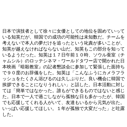
日本で演技者として徐々に女優としての地位を固めていって
いる知英だが、韓国での成功の可能性は未知数だ。チームを
考えないで本人の夢だけを追ったという叱責が多いことが、
知英が越えなければならない山だ。知英もこの部分を知って
いるようだった。知英は１７日午前１０時、ソウル蚕室（チ
ャムシル）のロッテシネマ・ワールドタワー店で開かれた日
本映画『暗殺教室』の記者懇談会に参加して緊張した面持ち
で９０度のお辞儀をした。知英は「こんなふうにカメラフラ
ッシュをたくさん浴びるのは久しぶりだ。良い機会に韓国で
挨拶できることになりうれしい」と話した。日本活動に対し
ては「簡単ではなかった。誰もができるものではないと感じ
た。日本で一人で過ごしながら孤独な日も多かったが、韓国
でも応援してくれる人がいて、友達もいるから元気が出た。
いっぱい応援してほしい。１年が孤独で大変だった」と吐露
した。