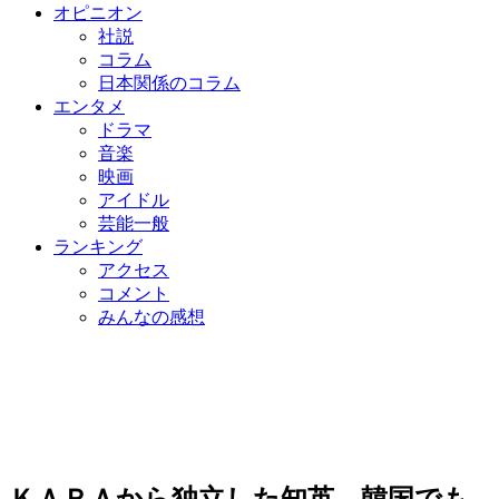
オピニオン
社説
コラム
日本関係のコラム
エンタメ
ドラマ
音楽
映画
アイドル
芸能一般
ランキング
アクセス
コメント
みんなの感想
ＫＡＲＡから独立した知英、韓国でも