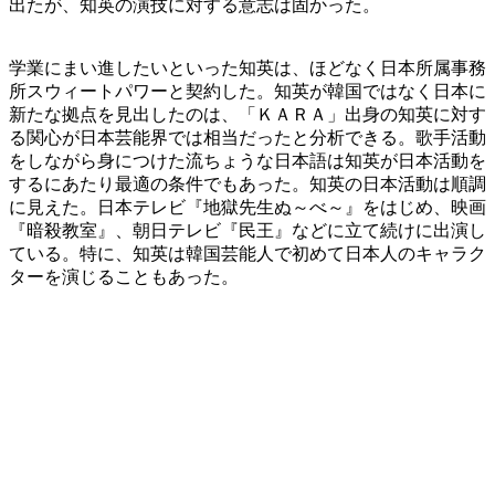
出たが、知英の演技に対する意志は固かった。
学業にまい進したいといった知英は、ほどなく日本所属事務
所スウィートパワーと契約した。知英が韓国ではなく日本に
新たな拠点を見出したのは、「ＫＡＲＡ」出身の知英に対す
る関心が日本芸能界では相当だったと分析できる。歌手活動
をしながら身につけた流ちょうな日本語は知英が日本活動を
するにあたり最適の条件でもあった。知英の日本活動は順調
に見えた。日本テレビ『地獄先生ぬ～べ～』をはじめ、映画
『暗殺教室』、朝日テレビ『民王』などに立て続けに出演し
ている。特に、知英は韓国芸能人で初めて日本人のキャラク
ターを演じることもあった。