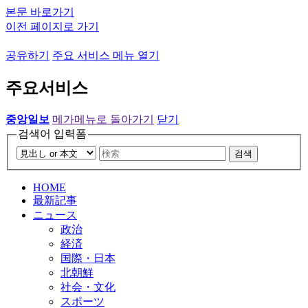
본문 바로가기
이전 페이지로 가기
공유하기
주요 서비스 메뉴 열기
주요서비스
중앙일보
메가메뉴로 돌아가기
닫기
검색어 입력폼
검색
HOME
最新記事
ニュース
政治
経済
国際・日本
北朝鮮
社会・文化
スポーツ