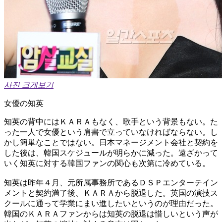
사진 크게보기
女優の知英
知英の背中にはＫＡＲＡもなく、歌手という背景もない。た
った一人で女優という肩書で立っていなければならない。し
かし簡単なことではない。日本マネージメント会社と契約を
した後は、韓国スケジュールが明らかに減った。遠ざかって
いく知英に対する韓国ファンの関心も次第に冷めている。
知英は昨年４月、元所属事務所であるＤＳＰエンターテイン
メントと契約満了後、ＫＡＲＡから脱退した。英国の演技ス
クールに通って学業にまい進したいというのが理由だった。
韓国のＫＡＲＡファンからは知英の脱退は惜しいという声が