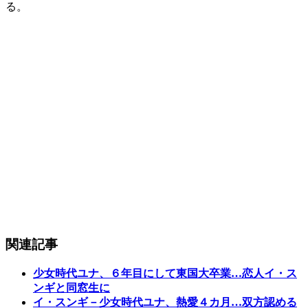
る。
関連記事
少女時代ユナ、６年目にして東国大卒業…恋人イ・ス
ンギと同窓生に
イ・スンギ－少女時代ユナ、熱愛４カ月…双方認める