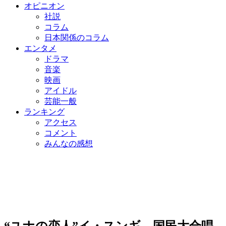
オピニオン
社説
コラム
日本関係のコラム
エンタメ
ドラマ
音楽
映画
アイドル
芸能一般
ランキング
アクセス
コメント
みんなの感想
“ユナの恋人”イ・スンギ、国民大合唱