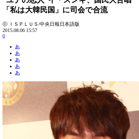
「私は大韓民国」に司会で合流
ⓒ ＩＳＰＬＵＳ/中央日報日本語版
2015.08.06 15:57
0
あ
あ
あ
あ
あ