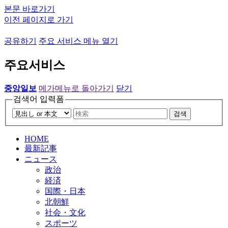
본문 바로가기
이전 페이지로 가기
공유하기
주요 서비스 메뉴 열기
주요서비스
중앙일보
메가메뉴로 돌아가기
닫기
검색어 입력폼
검색
HOME
最新記事
ニュース
政治
経済
国際・日本
北朝鮮
社会・文化
スポーツ