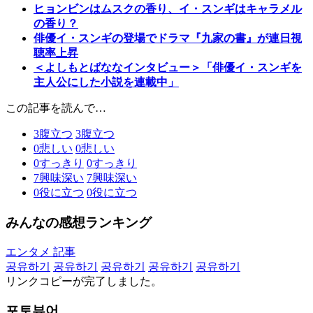
ヒョンビンはムスクの香り、イ・スンギはキャラメル
の香り？
俳優イ・スンギの登場でドラマ『九家の書』が連日視
聴率上昇
＜よしもとばななインタビュー＞「俳優イ・スンギを
主人公にした小説を連載中」
この記事を読んで…
3
腹立つ
3
腹立つ
0
悲しい
0
悲しい
0
すっきり
0
すっきり
7
興味深い
7
興味深い
0
役に立つ
0
役に立つ
みんなの感想ランキング
エンタメ 記事
공유하기
공유하기
공유하기
공유하기
공유하기
リンクコピーが完了しました。
포토뷰어