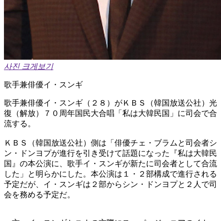
사진 크게보기
歌手兼俳優イ・スンギ
歌手兼俳優イ・スンギ（２８）がＫＢＳ（韓国放送公社）光
復（解放）７０周年国民大合唱「私は大韓民国」に司会で合
流する。
ＫＢＳ（韓国放送公社）側は「俳優チェ・ブラムと司会者シ
ン・ドンヨプが進行を引き受けて話題になった『私は大韓民
国』の本公演に、歌手イ・スンギが新たに司会者として合流
した」と明らかにした。本公演は１・２部構成で進行される
予定だが、イ・スンギは２部からシン・ドンヨプと２人で司
会を務める予定だ。