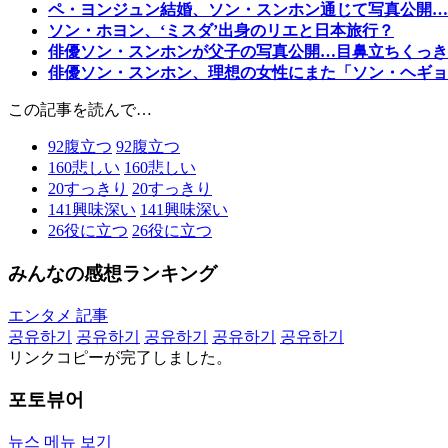
ペ・ヨンジュン結婚、ソン・スンホン通じて写真公開…
ソン・ホヨン、‘ミスダ’出身のリエと日本旅行？
俳優ソン・スンホンが父子の写真公開…目鼻立ちくっき
俳優ソン・スンホン、理想の女性にまた「ソン・ヘギョ
この記事を読んで…
92
腹立つ
92
腹立つ
160
悲しい
160
悲しい
20
すっきり
20
すっきり
141
興味深い
141
興味深い
26
役に立つ
26
役に立つ
みんなの感想ランキング
エンタメ 記事
공유하기
공유하기
공유하기
공유하기
공유하기
リンクコピーが完了しました。
포토뷰어
뉴스 메뉴 보기