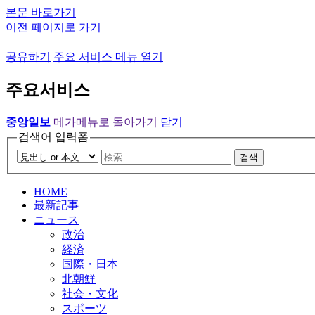
본문 바로가기
이전 페이지로 가기
공유하기
주요 서비스 메뉴 열기
주요서비스
중앙일보
메가메뉴로 돌아가기
닫기
검색어 입력폼
검색
HOME
最新記事
ニュース
政治
経済
国際・日本
北朝鮮
社会・文化
スポーツ