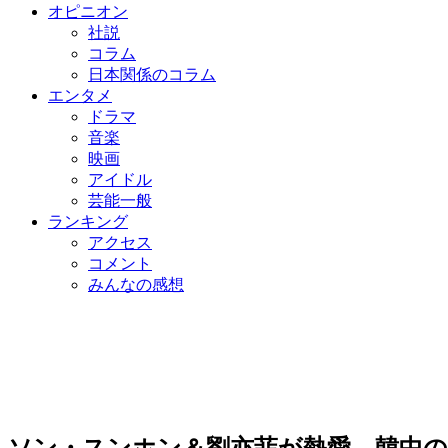
オピニオン
社説
コラム
日本関係のコラム
エンタメ
ドラマ
音楽
映画
アイドル
芸能一般
ランキング
アクセス
コメント
みんなの感想
ソン・スンホン＆劉亦菲が熱愛…韓中の