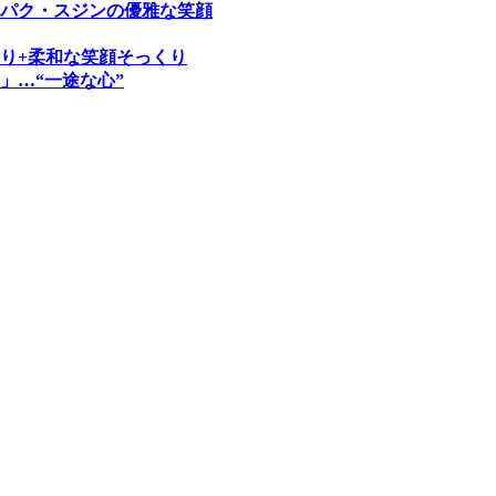
パク・スジンの優雅な笑顔
り+柔和な笑顔そっくり
」…“一途な心”