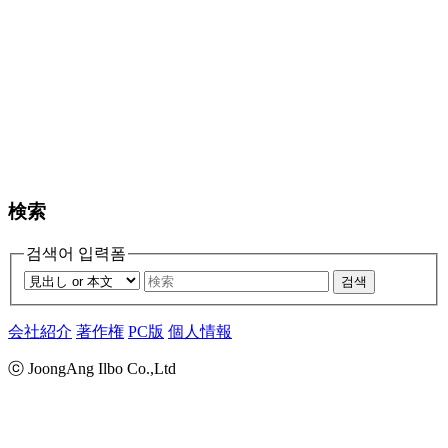
検索
검색어 입력폼
검색
会社紹介
著作権
PC版
個人情報
ⓒ JoongAng Ilbo Co.,Ltd