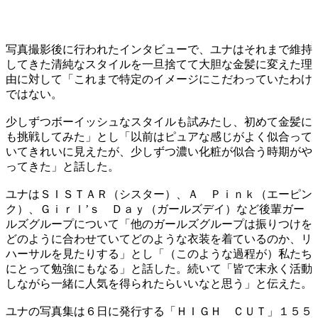
写真撮影後に行われたインタビューで、ユナはそれまで維持
してきた清純なスタイルを一旦捨てて大胆な金髪に変えた理
由に対して「これまで特定のイメージにこだわっていたわけ
ではない。
少しずつボーイッシュなスタイルも試みたし、初めて金髪に
も挑戦してみた」とし「以前はピュアな感じがよく似合って
いてきれいに見えたが、少しずつ濃い化粧が似合う時期がや
ってきた」と話した。
ユナはＳＩＳＴＡＲ（シスター）、Ａ Ｐｉｎｋ（エーピン
ク）、Ｇｉｒｌ’ｓ Ｄａｙ（ガールズデイ）など後輩ガー
ルズグループについて「他のガールズグループは振りつけを
どのように合わせていてどのような衣装を着ているのか、リ
ハーサルを見たりする」とし「（このような過程が）私たち
にとって勉強にもなる」と話した。続いて「皆で末永く活動
しながら一緒に人気を得られたらいいなと思う」と伝えた。
ユナの写真集は６日に発行する「ＨＩＧＨ ＣＵＴ」１５５