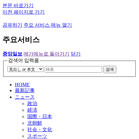
본문 바로가기
이전 페이지로 가기
공유하기
주요 서비스 메뉴 열기
주요서비스
중앙일보
메가메뉴로 돌아가기
닫기
검색어 입력폼
검색
HOME
最新記事
ニュース
政治
経済
国際・日本
北朝鮮
社会・文化
スポーツ