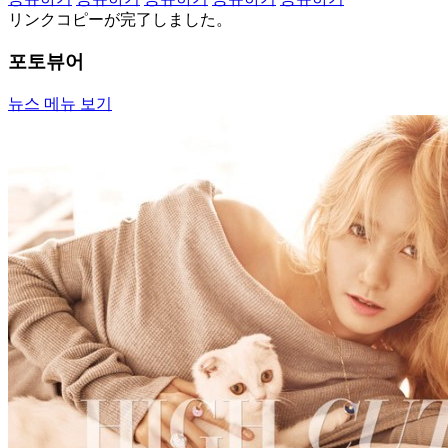
リンクコピーが完了しました。
포토뷰어
뉴스 메뉴 보기