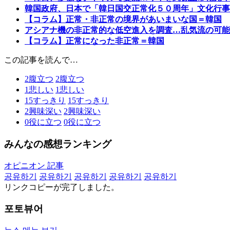
韓国政府、日本で「韓日国交正常化５０周年」文化行事
【コラム】正常・非正常の境界があいまいな国＝韓国
アシアナ機の非正常的な低空進入を調査…乱気流の可能
【コラム】正常になった非正常＝韓国
この記事を読んで…
2
腹立つ
2
腹立つ
1
悲しい
1
悲しい
15
すっきり
15
すっきり
2
興味深い
2
興味深い
0
役に立つ
0
役に立つ
みんなの感想ランキング
オピニオン 記事
공유하기
공유하기
공유하기
공유하기
공유하기
リンクコピーが完了しました。
포토뷰어