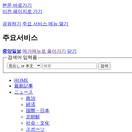
본문 바로가기
이전 페이지로 가기
공유하기
주요 서비스 메뉴 열기
주요서비스
중앙일보
메가메뉴로 돌아가기
닫기
검색어 입력폼
검색
HOME
最新記事
ニュース
政治
経済
国際・日本
北朝鮮
社会・文化
スポーツ