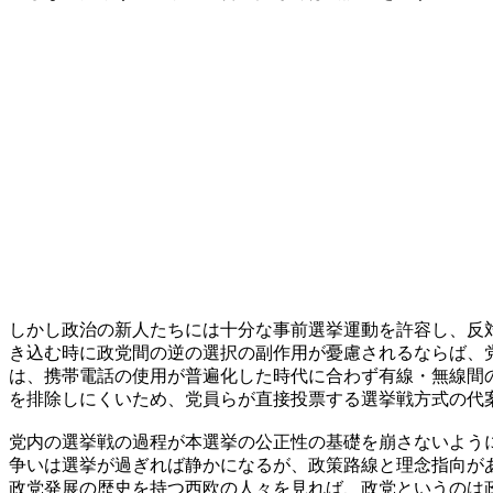
しかし政治の新人たちには十分な事前選挙運動を許容し、反
き込む時に政党間の逆の選択の副作用が憂慮されるならば、
は、携帯電話の使用が普遍化した時代に合わず有線・無線間
を排除しにくいため、党員らが直接投票する選挙戦方式の代
党内の選挙戦の過程が本選挙の公正性の基礎を崩さないよう
争いは選挙が過ぎれば静かになるが、政策路線と理念指向が
政党発展の歴史を持つ西欧の人々を見れば、政党というのは