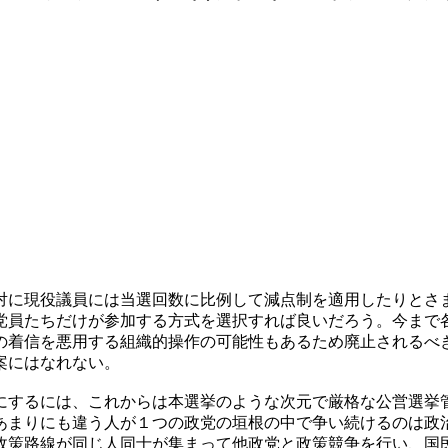
対に現役議員には当選回数に比例して減点制を適用したりとさ
党員たちだけが参加する方式を選択すれば良いだろう。今まで
の着信を悪用する組織的操作の可能性もあるため廃止されるべ
案にはなれない。
にするには、これからは本選挙のような次元で厳格な公営選挙
あまりにも違う人が１つの政党の垣根の中で争い続けるのは政
政策路線が同じ人同士が集まって他政党と政策競争を行い、国