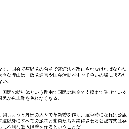
なく、国会で与野党の合意で関連法が改正されなければならな
大きな理由は、政党運営や国会活動がすべて争いの場に映るた
ない。
、国民の結社体という理由で国民の税金で支援まで受けている
国民から非難を免れなくなる。
打開しようと外部の人々で革新委を作り、選挙時になれば公認
す道以外にすべての派閥と党員たちを納得させる公認方式は存
ちに不利な進入障壁を作るということだ。