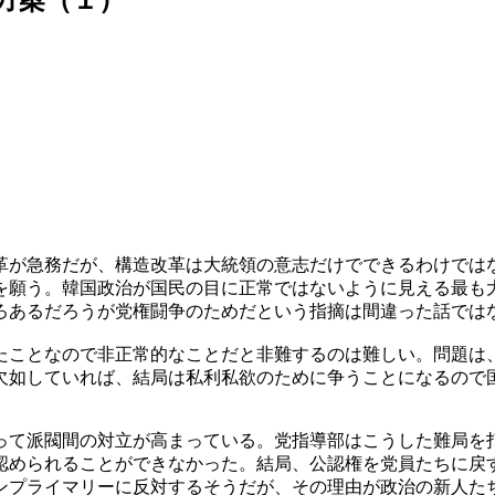
革が急務だが、構造改革は大統領の意志だけでできるわけでは
を願う。韓国政治が国民の目に正常ではないように見える最も
ろあるだろうが党権闘争のためだという指摘は間違った話では
たことなので非正常的なことだと非難するのは難しい。問題は
欠如していれば、結局は私利私欲のために争うことになるので
って派閥間の対立が高まっている。党指導部はこうした難局を
認められることができなかった。結局、公認権を党員たちに戻
ンプライマリーに反対するそうだが、その理由が政治の新人た