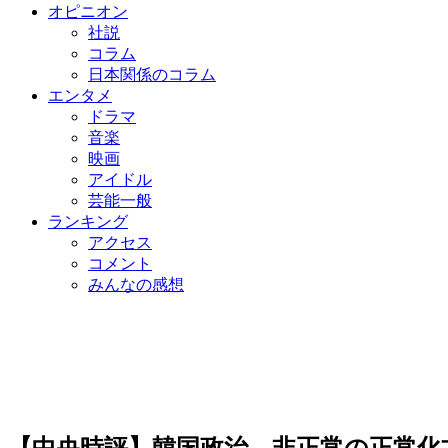
オピニオン
社説
コラム
日本関係のコラム
エンタメ
ドラマ
音楽
映画
アイドル
芸能一般
ランキング
アクセス
コメント
みんなの感想
【中央時評】韓国政治、非正常の正常化