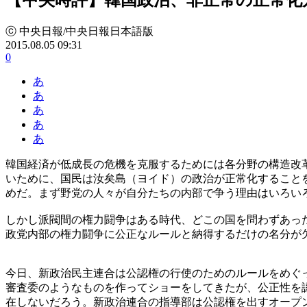
ⓒ 中央日報/中央日報日本語版
2015.08.05 09:31
0
あ
あ
あ
あ
あ
韓国経済が低成長の危機を克服するためには各分野の構造改
いために、国民は汝矣島（ヨイド）の政治が正常化すること
めだ。まず野党の人々が自分たちの内部で争う理由はいろい
しかし派閥間の権力闘争はある時代、どこの国を問わずあっ
政党内部の権力闘争に公正なルールと納得するだけの名分が
今日、新政治民主連合は公認権の行使のためのルールをめぐ
審査委のようなものを作ってショーをしてきたが、公正性を
在しないだろう。新政治連合の指導部は公認権を出すオープ