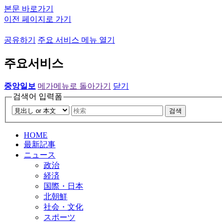
본문 바로가기
이전 페이지로 가기
공유하기
주요 서비스 메뉴 열기
주요서비스
중앙일보
메가메뉴로 돌아가기
닫기
검색어 입력폼
검색
HOME
最新記事
ニュース
政治
経済
国際・日本
北朝鮮
社会・文化
スポーツ