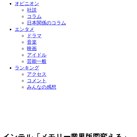
オピニオン
社説
コラム
日本関係のコラム
エンタメ
ドラマ
音楽
映画
アイドル
芸能一般
ランキング
アクセス
コメント
みんなの感想
インテル「メモリー業界版図変える」