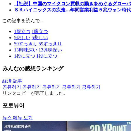
【社説】中国のマイクロン買収の動きをめぐるグローバ
ＳＫハイニックスの疾走…年間営業利益５兆ウォン時代
この記事を読んで…
1
腹立つ
1
腹立つ
5
悲しい
5
悲しい
59
すっきり
59
すっきり
13
興味深い
13
興味深い
1
役に立つ
1
役に立つ
みんなの感想ランキング
経済 記事
공유하기
공유하기
공유하기
공유하기
공유하기
リンクコピーが完了しました。
포토뷰어
뉴스 메뉴 보기