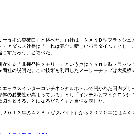
リー技術の突破口」と述べた。両社は「ＮＡＮＤ型フラッシュ
ク・アダムス社長は「これは完全に新しいパラダイム」とし「
起こすだろう」と述べた。
保存する「非揮発性メモリー」という点はＮＡＮＤ型フラッシ
が両社の説明だ。この技術を利用したメモリーチップは大規模
コエックスインターコンチネンタルホテルで開かれた国内ブリ
導体の必要性が高まっている」とし「インテルとマイクロンは
版図を変えることになるだろう」と自信を表した。
は２０１３年の４ＺＢ（ゼタバイト）から２０２０年には４４