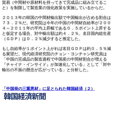
貿易（中間材や原材料を持ってきて完成品に組み立てるこ
と）を制限して製造業の強化政策を実施しているからだ。
２０１３年の韓国の中間材輸出額で中国輸出が占める割合は
７３．２％だ。研究院は今年の中国の中間材自給率が２００
４～２０１１年の平均上昇幅である０．５ポイント上昇する
と仮定する場合、対中輸出額は約４．２％、名目国内総生産
（ＧＤＰ）は０．２％減少すると推定した。
もし自給率が１ポイント上がれば名目ＧＤＰは約０．５％減
る展望だ。現代経済研究院のチョン・ヨンチャン研究員は
「中国の完成品の製造過程で中国産の中間材割合が増える
『チャイナ・インサイド』が加速化している」として「対中
輸出の不振の懸念が広がっている」と分析した。
「中国発の三重悪材」に足とられた韓国経済（２）