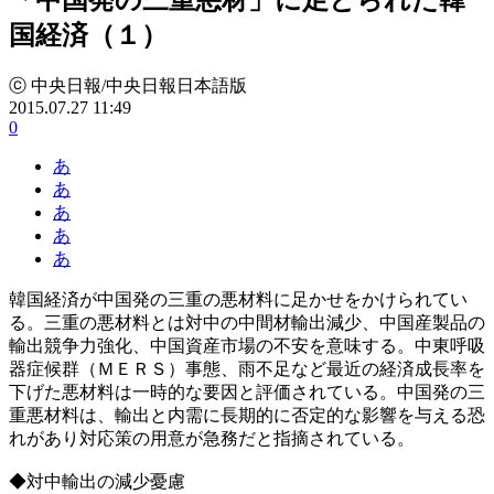
国経済（１）
ⓒ 中央日報/中央日報日本語版
2015.07.27 11:49
0
あ
あ
あ
あ
あ
韓国経済が中国発の三重の悪材料に足かせをかけられてい
る。三重の悪材料とは対中の中間材輸出減少、中国産製品の
輸出競争力強化、中国資産市場の不安を意味する。中東呼吸
器症候群（ＭＥＲＳ）事態、雨不足など最近の経済成長率を
下げた悪材料は一時的な要因と評価されている。中国発の三
重悪材料は、輸出と内需に長期的に否定的な影響を与える恐
れがあり対応策の用意が急務だと指摘されている。
◆対中輸出の減少憂慮