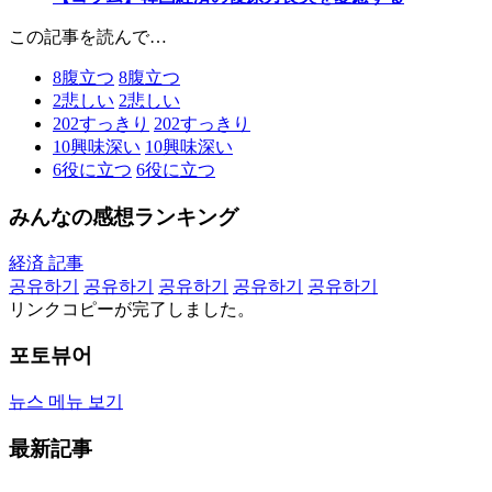
この記事を読んで…
8
腹立つ
8
腹立つ
2
悲しい
2
悲しい
202
すっきり
202
すっきり
10
興味深い
10
興味深い
6
役に立つ
6
役に立つ
みんなの感想ランキング
経済 記事
공유하기
공유하기
공유하기
공유하기
공유하기
リンクコピーが完了しました。
포토뷰어
뉴스 메뉴 보기
最新記事