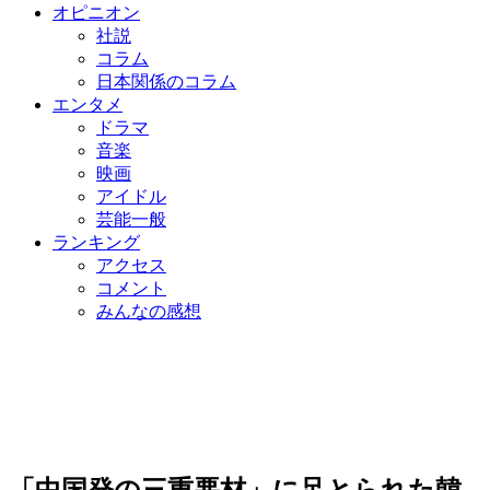
オピニオン
社説
コラム
日本関係のコラム
エンタメ
ドラマ
音楽
映画
アイドル
芸能一般
ランキング
アクセス
コメント
みんなの感想
「中国発の三重悪材」に足とられた韓