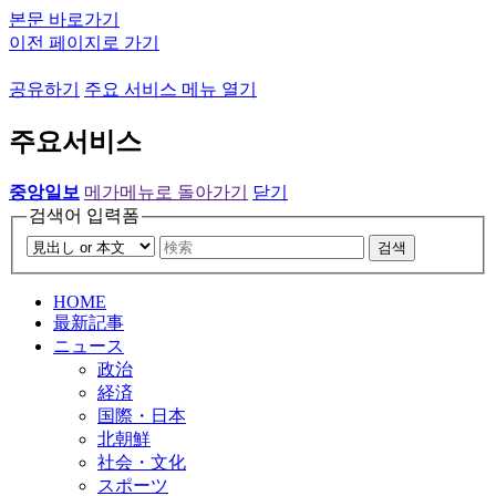
본문 바로가기
이전 페이지로 가기
공유하기
주요 서비스 메뉴 열기
주요서비스
중앙일보
메가메뉴로 돌아가기
닫기
검색어 입력폼
검색
HOME
最新記事
ニュース
政治
経済
国際・日本
北朝鮮
社会・文化
スポーツ