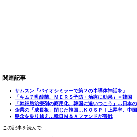
関連記事
サムスン「バイオシミラーで第２の半導体神話を」
「キムチ乳酸菌、ＭＥＲＳ予防・治療に効果」＝韓国
「幹細胞治療剤の商用化、韓国に追いつこう」…日本の
企業の「成長板」閉じた韓国…ＫＯＳＰＩ上昇率、中国
懸念を乗り越え…韓日Ｍ＆Ａファンドが善戦
この記事を読んで…