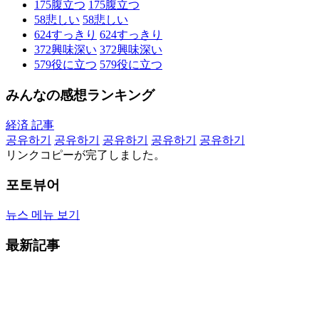
175
腹立つ
175
腹立つ
58
悲しい
58
悲しい
624
すっきり
624
すっきり
372
興味深い
372
興味深い
579
役に立つ
579
役に立つ
みんなの感想ランキング
経済 記事
공유하기
공유하기
공유하기
공유하기
공유하기
リンクコピーが完了しました。
포토뷰어
뉴스 메뉴 보기
最新記事