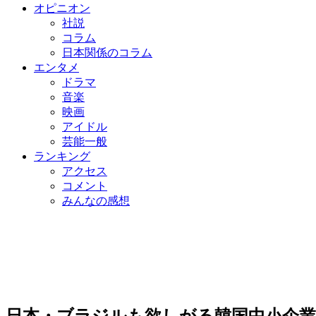
オピニオン
社説
コラム
日本関係のコラム
エンタメ
ドラマ
音楽
映画
アイドル
芸能一般
ランキング
アクセス
コメント
みんなの感想
日本・ブラジルも欲しがる韓国中小企