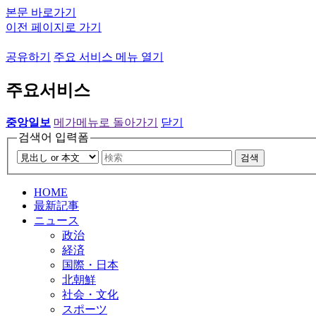
본문 바로가기
이전 페이지로 가기
공유하기
주요 서비스 메뉴 열기
주요서비스
중앙일보
메가메뉴로 돌아가기
닫기
검색어 입력폼
검색
HOME
最新記事
ニュース
政治
経済
国際・日本
北朝鮮
社会・文化
スポーツ