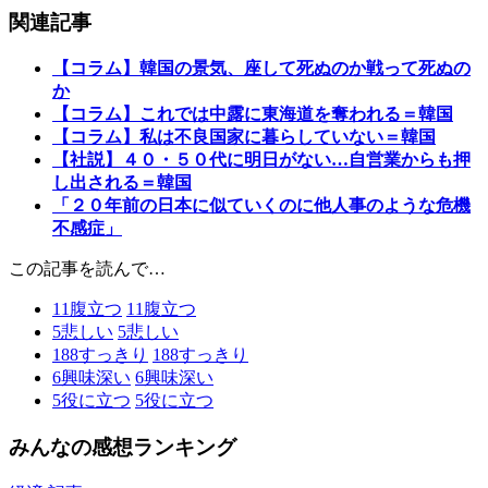
関連記事
【コラム】韓国の景気、座して死ぬのか戦って死ぬの
か
【コラム】これでは中露に東海道を奪われる＝韓国
【コラム】私は不良国家に暮らしていない＝韓国
【社説】４０・５０代に明日がない…自営業からも押
し出される＝韓国
「２０年前の日本に似ていくのに他人事のような危機
不感症」
この記事を読んで…
11
腹立つ
11
腹立つ
5
悲しい
5
悲しい
188
すっきり
188
すっきり
6
興味深い
6
興味深い
5
役に立つ
5
役に立つ
みんなの感想ランキング