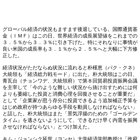
グローバル経済の状況もますます後退している。国際通貨基
金（ＩＭＦ）はこの日、世界経済の成長展望値をこれまでの
３．５％から３．３％に引き下げた。特にそれなりに事情が
良い米国の成長率も３．１％から２．５％へと大幅に下方修
正した。
経済状況がただならぬ状況に流れると朴槿恵（パク・クネ）
大統領も「経済総力戦モード」に出た。朴大統領はこの日、
青瓦台（チョンワデ、大統領府）で第８回貿易投資振興会議
を主宰して「今のような難しい状況から抜け出すためには何
よりも萎縮した投資と消費心理を回復させることが重要だ」
として「企業家が思う存分に投資できるよう追加補正予算を
はじめ政府が持つあらゆる手段を動員しなければならない」
と話した。朴大統領はまた「景気浮揚のための『ゴールデン
タイム』を逃さないようにして、できるだけ早く内需を振興
させなければならない」とつけ加えた。
キム・ジョンシク延世（ヨンセ）大学経済学部教授は「政府