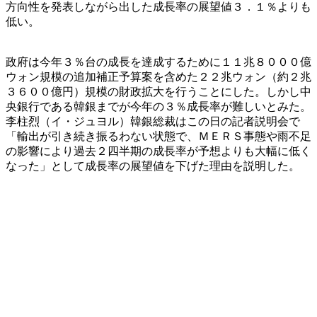
方向性を発表しながら出した成長率の展望値３．１％よりも
低い。
政府は今年３％台の成長を達成するために１１兆８０００億
ウォン規模の追加補正予算案を含めた２２兆ウォン（約２兆
３６００億円）規模の財政拡大を行うことにした。しかし中
央銀行である韓銀までが今年の３％成長率が難しいとみた。
李柱烈（イ・ジュヨル）韓銀総裁はこの日の記者説明会で
「輸出が引き続き振るわない状態で、ＭＥＲＳ事態や雨不足
の影響により過去２四半期の成長率が予想よりも大幅に低く
なった」として成長率の展望値を下げた理由を説明した。