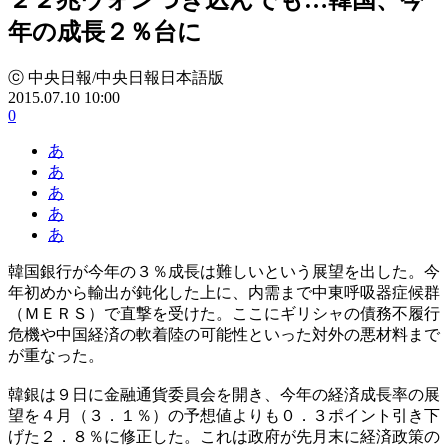
年の成長２％台に
ⓒ 中央日報/中央日報日本語版
2015.07.10 10:00
0
あ
あ
あ
あ
あ
韓国銀行が今年の３％成長は難しいという展望を出した。今
年初めから輸出が鈍化した上に、内需まで中東呼吸器症候群
（ＭＥＲＳ）で直撃を受けた。ここにギリシャの債務不履行
危機や中国経済の軟着陸の可能性といった対外の悪材料まで
が重なった。
韓銀は９日に金融通貨委員会を開き、今年の経済成長率の展
望を４月（３．１％）の予想値よりも０．３ポイント引き下
げた２．８％に修正した。これは政府が先月末に経済政策の