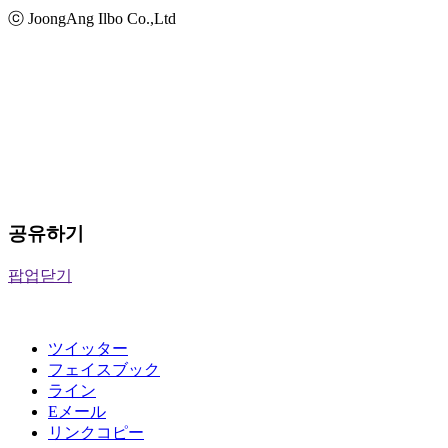
ⓒ JoongAng Ilbo Co.,Ltd
공유하기
팝업닫기
ツイッター
フェイスブック
ライン
Eメール
リンクコピー