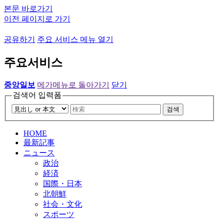
본문 바로가기
이전 페이지로 가기
공유하기
주요 서비스 메뉴 열기
주요서비스
중앙일보
메가메뉴로 돌아가기
닫기
검색어 입력폼
검색
HOME
最新記事
ニュース
政治
経済
国際・日本
北朝鮮
社会・文化
スポーツ